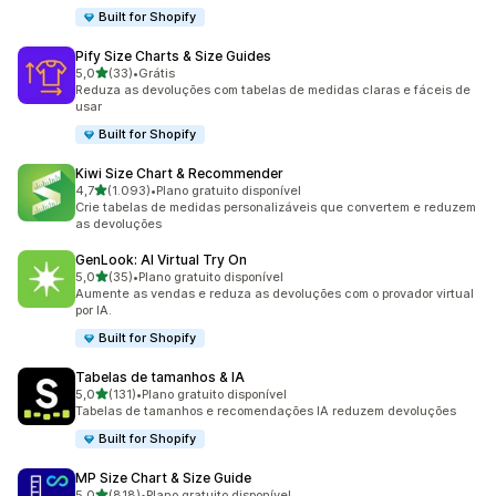
Built for Shopify
Pify Size Charts & Size Guides
de 5 estrelas
5,0
(33)
•
Grátis
33 avaliações ao todo
Reduza as devoluções com tabelas de medidas claras e fáceis de
usar
Built for Shopify
Kiwi Size Chart & Recommender
de 5 estrelas
4,7
(1.093)
•
Plano gratuito disponível
1093 avaliações ao todo
Crie tabelas de medidas personalizáveis que convertem e reduzem
as devoluções
GenLook: AI Virtual Try On
de 5 estrelas
5,0
(35)
•
Plano gratuito disponível
35 avaliações ao todo
Aumente as vendas e reduza as devoluções com o provador virtual
por IA.
Built for Shopify
Tabelas de tamanhos & IA
de 5 estrelas
5,0
(131)
•
Plano gratuito disponível
131 avaliações ao todo
Tabelas de tamanhos e recomendações IA reduzem devoluções
Built for Shopify
MP Size Chart & Size Guide
de 5 estrelas
5,0
(818)
•
Plano gratuito disponível