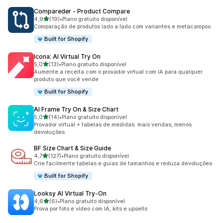
Compareder ‑ Product Compare
de 5 estrelas
4,9
(19)
•
Plano gratuito disponível
19 avaliações ao todo
Comparação de produtos lado a lado com variantes e metacampos.
Built for Shopify
Icona: AI Virtual Try On
de 5 estrelas
5,0
(13)
•
Plano gratuito disponível
13 avaliações ao todo
Aumente a receita com o provador virtual com IA para qualquer
produto que você vende
Built for Shopify
AI Frame Try On & Size Chart
de 5 estrelas
5,0
(14)
•
Plano gratuito disponível
14 avaliações ao todo
Provador virtual + tabelas de medidas: mais vendas, menos
devoluções
BF Size Chart & Size Guide
de 5 estrelas
4,7
(127)
•
Plano gratuito disponível
127 avaliações ao todo
Crie facilmente tabelas e guias de tamanhos e reduza devoluções
Built for Shopify
Looksy AI Virtual Try‑On
de 5 estrelas
4,6
(6)
•
Plano gratuito disponível
6 avaliações ao todo
Prova por foto e vídeo com IA, kits e upsells