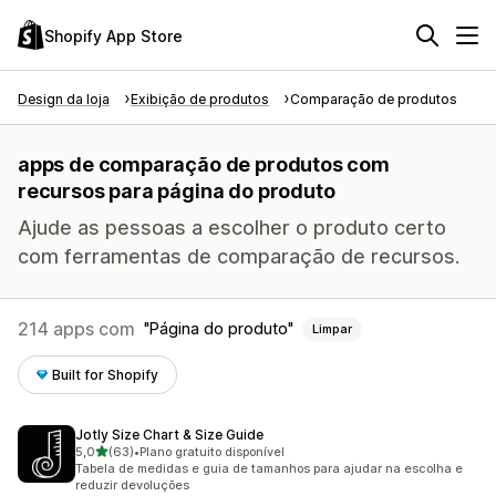
Shopify App Store
Design da loja
Exibição de produtos
Comparação de produtos
apps de comparação de produtos com
recursos para página do produto
Ajude as pessoas a escolher o produto certo
com ferramentas de comparação de recursos.
214 apps com
Página do produto
Limpar
Built for Shopify
Jotly Size Chart & Size Guide
de 5 estrelas
5,0
(63)
•
Plano gratuito disponível
63 avaliações ao todo
Tabela de medidas e guia de tamanhos para ajudar na escolha e
reduzir devoluções