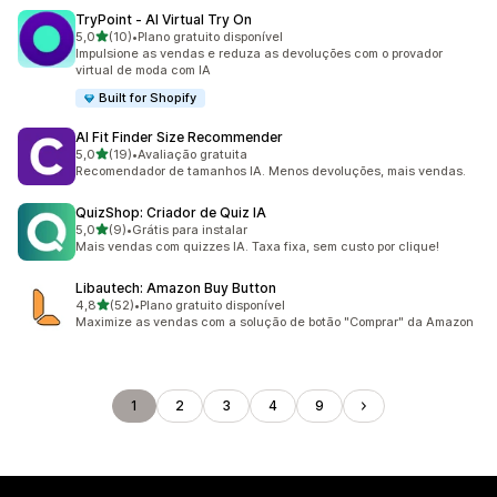
TryPoint ‑ AI Virtual Try On
de 5 estrelas
5,0
(10)
•
Plano gratuito disponível
10 avaliações ao todo
Impulsione as vendas e reduza as devoluções com o provador
virtual de moda com IA
Built for Shopify
AI Fit Finder Size Recommender
de 5 estrelas
5,0
(19)
•
Avaliação gratuita
19 avaliações ao todo
Recomendador de tamanhos IA. Menos devoluções, mais vendas.
QuizShop: Criador de Quiz IA
de 5 estrelas
5,0
(9)
•
Grátis para instalar
9 avaliações ao todo
Mais vendas com quizzes IA. Taxa fixa, sem custo por clique!
Libautech: Amazon Buy Button
de 5 estrelas
4,8
(52)
•
Plano gratuito disponível
52 avaliações ao todo
Maximize as vendas com a solução de botão "Comprar" da Amazon
1
2
3
4
9