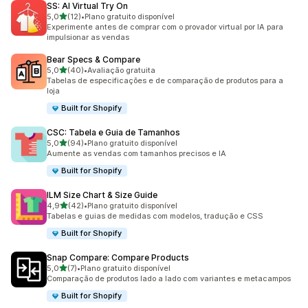
SS: AI Virtual Try On
de 5 estrelas
5,0
(12)
•
Plano gratuito disponível
12 avaliações ao todo
Experimente antes de comprar com o provador virtual por IA para
impulsionar as vendas
Bear Specs & Compare
de 5 estrelas
5,0
(40)
•
Avaliação gratuita
40 avaliações ao todo
Tabelas de especificações e de comparação de produtos para a
loja
Built for Shopify
CSC: Tabela e Guia de Tamanhos
de 5 estrelas
5,0
(94)
•
Plano gratuito disponível
94 avaliações ao todo
Aumente as vendas com tamanhos precisos e IA
Built for Shopify
ILM Size Chart & Size Guide
de 5 estrelas
4,9
(42)
•
Plano gratuito disponível
42 avaliações ao todo
Tabelas e guias de medidas com modelos, tradução e CSS
Built for Shopify
Snap Compare: Compare Products
de 5 estrelas
5,0
(7)
•
Plano gratuito disponível
7 avaliações ao todo
Comparação de produtos lado a lado com variantes e metacampos
Built for Shopify