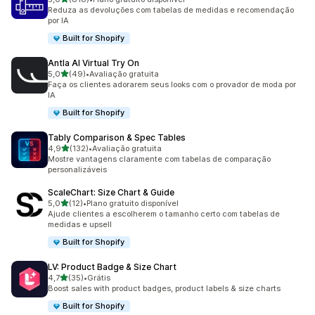
818 avaliações ao todo
Reduza as devoluções com tabelas de medidas e recomendação
por IA
Built for Shopify
Antla AI Virtual Try On
de 5 estrelas
5,0
(49)
•
Avaliação gratuita
49 avaliações ao todo
Faça os clientes adorarem seus looks com o provador de moda por
IA
Built for Shopify
Tably Comparison & Spec Tables
de 5 estrelas
4,9
(132)
•
Avaliação gratuita
132 avaliações ao todo
Mostre vantagens claramente com tabelas de comparação
personalizáveis
ScaleChart: Size Chart & Guide
de 5 estrelas
5,0
(12)
•
Plano gratuito disponível
12 avaliações ao todo
Ajude clientes a escolherem o tamanho certo com tabelas de
medidas e upsell
Built for Shopify
LV: Product Badge & Size Chart
de 5 estrelas
4,7
(35)
•
Grátis
35 avaliações ao todo
Boost sales with product badges, product labels & size charts
Built for Shopify