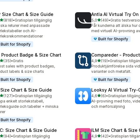
 Size Chart & Size Guide
Antla AI Virtual Try On
av 5 stjärnor
av 5 stjärnor
(818)
•
Gratisplan tillgänglig
5,0
(49)
•
Gratis testversio
 recensioner totalt
49 recensioner totalt
ska returer med anpassade
Får kunderna att älska hur 
rlekstabeller och AI-
med virtuell AI-provning 
rleksrekommendationer
Built for Shopify
Built for Shopify
: Product Badge & Size Chart
Compareder ‑ Produc
av 5 stjärnor
av 5 stjärnor
(35)
•
Gratis
4,9
(19)
•
Gratisplan tillgä
recensioner totalt
19 recensioner totalt
st sales with product badges,
Produktjämförelse sida vi
duct labels & size charts
varianter och metafält.
Built for Shopify
Built for Shopify
 Size Chart & Size Guide
Looksy AI Virtual Try‑
av 5 stjärnor
av 5 stjärnor
(127)
•
Gratisplan tillgänglig
4,6
(6)
•
Gratisplan tillgäng
 recensioner totalt
6 recensioner totalt
pa enkelt storlekstabell,
AI-provning med foto, vide
rleksguide och tabeller + minska
och merförsäljning
urer
Built for Shopify
C: Size Chart & Size Guide
ILM Size Chart & Size
av 5 stjärnor
av 5 stjärnor
(94)
•
Gratisplan tillgänglig
4,9
(42)
•
Gratisplan tillgä
recensioner totalt
42 recensioner totalt