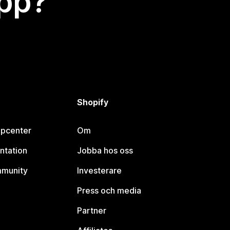
app?
Shopify
lpcenter
Om
ntation
Jobba hos oss
mmunity
Investerare
Press och media
Partner