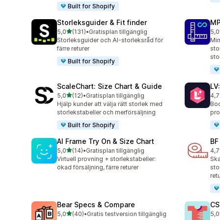
Built for Shopify
Storleksguider & Fit finder
MP
av 5 stjärnor
5,0
(131)
•
Gratisplan tillgänglig
5,0
131 recensioner totalt
818
Storleksguider och AI-storleksråd för
Min
färre returer
sto
sto
Built for Shopify
ScaleChart: Size Chart & Guide
LV
av 5 stjärnor
5,0
(12)
•
Gratisplan tillgänglig
4,7
12 recensioner totalt
35 
Hjälp kunder att välja rätt storlek med
Boo
storlekstabeller och merförsäljning
pro
Built for Shopify
AI Frame Try On & Size Chart
BF
av 5 stjärnor
5,0
(14)
•
Gratisplan tillgänglig
4,7
14 recensioner totalt
127
Virtuell provning + storlekstabeller:
Ska
ökad försäljning, färre returer
sto
ret
Bear Specs & Compare
CS
av 5 stjärnor
5,0
(40)
•
Gratis testversion tillgänglig
5,0
40 recensioner totalt
94 