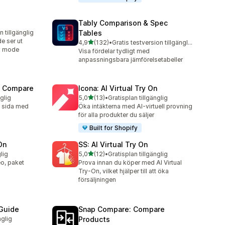
Tably Comparison & Spec
n tillgänglig
Tables
de ser ut
av 5 stjärnor
4,9
(132)
•
Gratis testversion tillgänglig
132 recensioner totalt
av mode
Visa fördelar tydligt med
anpassningsbara jämförelsetabeller
t Compare
Icona: AI Virtual Try On
av 5 stjärnor
nglig
5,0
(13)
•
Gratisplan tillgänglig
13 recensioner totalt
d sida med
Öka intäkterna med AI-virtuell provning
för alla produkter du säljer
Built for Shopify
On
SS: AI Virtual Try On
av 5 stjärnor
lig
5,0
(12)
•
Gratisplan tillgänglig
12 recensioner totalt
o, paket
Prova innan du köper med AI Virtual
Try-On, vilket hjälper till att öka
försäljningen
 Guide
Snap Compare: Compare
nglig
Products