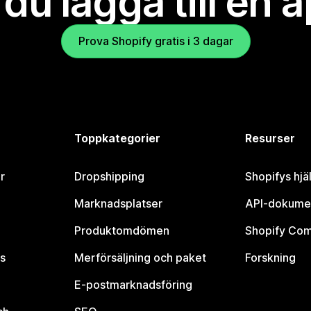
l du lägga till en 
Prova Shopify gratis i 3 dagar
Toppkategorier
Resurser
r
Dropshipping
Shopifys hjä
Marknadsplatser
API-dokume
Produktomdömen
Shopify Co
s
Merförsäljning och paket
Forskning
E-postmarknadsföring