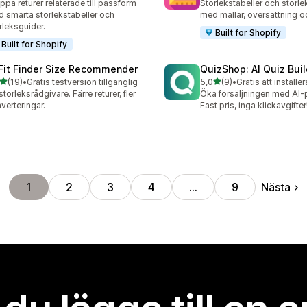
ppa returer relaterade till passform
Storlekstabeller och storl
 smarta storlekstabeller och
med mallar, översättning 
rleksguider.
Built for Shopify
Built for Shopify
 Fit Finder Size Recommender
QuizShop: AI Quiz Buil
av 5 stjärnor
av 5 stjärnor
(19)
•
Gratis testversion tillgänglig
5,0
(9)
•
Gratis att installer
recensioner totalt
9 recensioner totalt
storleksrådgivare. Färre returer, fler
Öka försäljningen med AI-
verteringar.
Fast pris, inga klickavgifter
Nästa
1
2
3
4
…
9