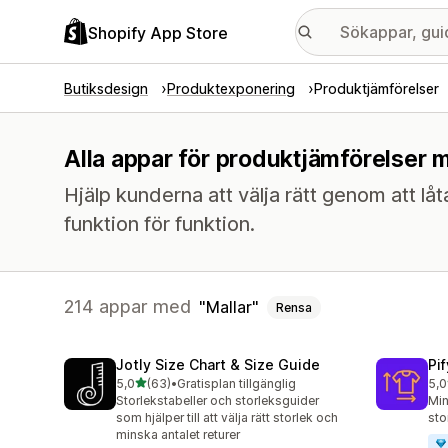
Shopify App Store
Butiksdesign
Produktexponering
Produktjämförelser
Alla appar för produktjämförelser m
Hjälp kunderna att välja rätt genom att lå
funktion för funktion.
214 appar med
Mallar
Rensa
Jotly Size Chart & Size Guide
Pi
av 5 stjärnor
5,0
(63)
•
Gratisplan tillgänglig
5,0
63 recensioner totalt
33 
Storlekstabeller och storleksguider
Min
som hjälper till att välja rätt storlek och
sto
minska antalet returer