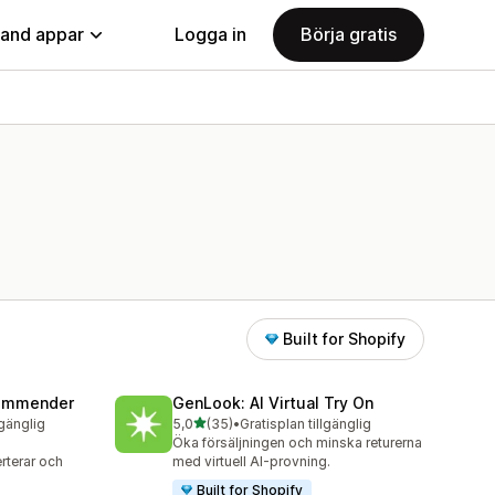
land appar
Logga in
Börja gratis
Built for Shopify
commender
GenLook: AI Virtual Try On
av 5 stjärnor
lgänglig
5,0
(35)
•
Gratisplan tillgänglig
35 recensioner totalt
Öka försäljningen och minska returerna
rterar och
med virtuell AI-provning.
Built for Shopify