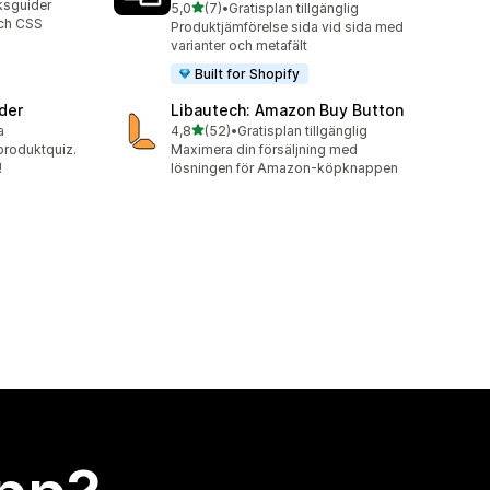
eksguider
av 5 stjärnor
5,0
(7)
•
Gratisplan tillgänglig
7 recensioner totalt
och CSS
Produktjämförelse sida vid sida med
varianter och metafält
Built for Shopify
der
Libautech: Amazon Buy Button
av 5 stjärnor
a
4,8
(52)
•
Gratisplan tillgänglig
52 recensioner totalt
produktquiz.
Maximera din försäljning med
!
lösningen för Amazon-köpknappen