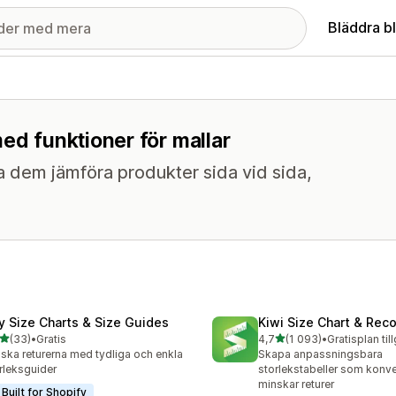
Bläddra b
ed funktioner för mallar
ta dem jämföra produkter sida vid sida,
fy Size Charts & Size Guides
Kiwi Size Chart & Re
av 5 stjärnor
av 5 stjärnor
(33)
•
Gratis
4,7
(1 093)
•
Gratisplan til
recensioner totalt
1093 recensioner totalt
ska returerna med tydliga och enkla
Skapa anpassningsbara
rleksguider
storlekstabeller som konve
minskar returer
Built for Shopify