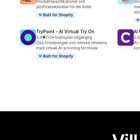
Produktspecifikationer och
Sto
jämförelsetabeller för din butik
med
sto
Built for Shopify
TryPoint ‑ AI Virtual Try On
AI
av 5 stjärnor
5,0
(10)
•
Gratisplan tillgänglig
5,0
10 recensioner totalt
19 
Öka försäljningen och minska returerna
AI-
med virtuell AI-provning för mode
kon
Built for Shopify