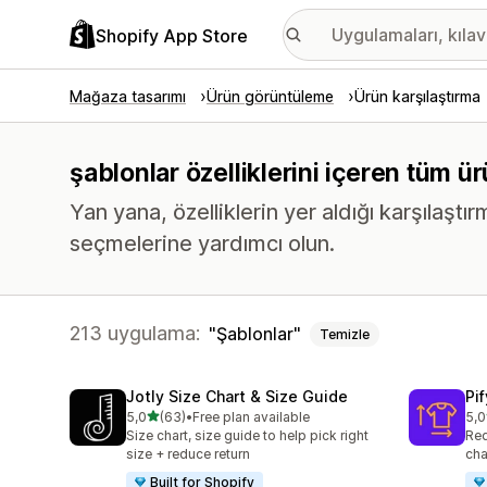
Shopify App Store
Mağaza tasarımı
Ürün görüntüleme
Ürün karşılaştırma
şablonlar özelliklerini içeren tüm ü
Yan yana, özelliklerin yer aldığı karşılaştı
seçmelerine yardımcı olun.
213 uygulama:
Şablonlar
Temizle
Jotly Size Chart & Size Guide
Pi
5 yıldız üzerinden
5,0
(63)
•
Free plan available
5,0
toplam 63 değerlendirme
top
Size chart, size guide to help pick right
Red
size + reduce return
cha
Built for Shopify