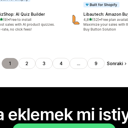
Built for Shopify
izShop: AI Quiz Builder
Libautech: Amazon Bu
5 yıldız üzerinden
5 yıldız üzerinden
(9)
•
Free to install
4,8
(52)
•
Free plan availa
lam 9 değerlendirme
toplam 52 değerlendirme
st sales with AI product quizzes.
Maximize your sales with
t-rate, no click fees!
Buy Button Solution
Sonraki
1
2
3
4
…
9
 eklemek mi isti