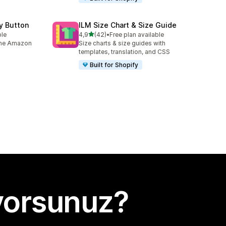
y Button
ILM Size Chart & Size Guide
5 yıldız üzerinden
ble
4,9
(42)
•
Free plan available
toplam 42 değerlendirme
 the Amazon
Size charts & size guides with
templates, translation, and CSS
Built for Shopify
yorsunuz?