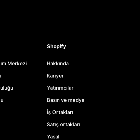
Shopify
dım Merkezi
Hakkında
i
Kariyer
luluğu
Yatırımcılar
gu
Basın ve medya
İş Ortakları
Satış ortakları
Yasal