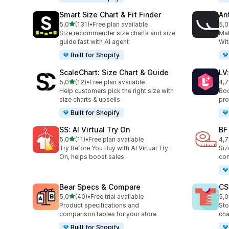
Smart Size Chart & Fit Finder
Ant
5 yıldız üzerinden
5,0
(131)
•
Free plan available
5,0
toplam 131 değerlendirme
top
Size recommender size charts and size
Ma
guide fast with AI agent
Wit
Built for Shopify
ScaleChart: Size Chart & Guide
LV
5 yıldız üzerinden
5,0
(12)
•
Free plan available
4,7
toplam 12 değerlendirme
top
Help customers pick the right size with
Boo
size charts & upsells
pro
Built for Shopify
SS: AI Virtual Try On
BF
5 yıldız üzerinden
5,0
(11)
•
Free plan available
4,7
toplam 11 değerlendirme
top
Try Before You Buy with AI Virtual Try-
Siz
On, helps boost sales
com
Bear Specs & Compare
CS
5 yıldız üzerinden
5,0
(40)
•
Free trial available
5,0
toplam 40 değerlendirme
top
Product specifications and
Sto
comparison tables for your store
cha
Built for Shopify