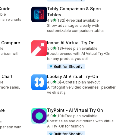
Guide
Tably Comparison & Spec
able
Tables
 size charts
5 yıldız üzerinden
4,9
(132)
•
Free trial available
toplam 132 değerlendirme
Show advantages clearly with
customizable comparison tables
t Compare
Icona: AI Virtual Try On
5 yıldız üzerinden
le
5,0
(13)
•
Free plan available
toplam 13 değerlendirme
arison with
Boost revenue with AI Virtual Try-On
for any product you sell
Built for Shopify
 Chart
Looksy AI Virtual Try‑On
5 yıldız üzerinden
le
4,6
(6)
•
Ücretsiz plan mevcut
toplam 6 değerlendirme
: more sales,
AI fotoğraf ve video denemesi, paketler
ve ek satış
re
TryPoint ‑ AI Virtual Try On
5 yıldız üzerinden
5,0
(10)
•
Free plan available
toplam 10 değerlendirme
Boost sales and cut returns with Virtual
e
AI Try-On for fashion
parison with
Built for Shopify