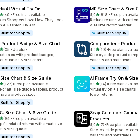
la AI Virtual Try On
MP Size Chart & Size 
5 yıldız üzerinden
5 yıldız üzerinden
(49)
•
Free trial available
5,0
(818)
•
Free plan avail
lam 49 değerlendirme
toplam 818 değerlendirme
kes Shoppers Love How They Look
Reduce returns with custom
h AI Fashion Try-On
& AI size recommender
Built for Shopify
Built for Shopify
: Product Badge & Size Chart
Compareder ‑ Produc
5 yıldız üzerinden
5 yıldız üzerinden
(35)
•
Ücretsiz
4,9
(19)
•
Free plan availab
lam 35 değerlendirme
toplam 19 değerlendirme
st sales with product badges,
Side by side product comp
duct labels & size charts
variants and metafields.
Built for Shopify
Built for Shopify
 Size Chart & Size Guide
AI Frame Try On & Size
5 yıldız üzerinden
5 yıldız üzerinden
(127)
•
Free plan available
5,0
(14)
•
Free plan availab
lam 127 değerlendirme
toplam 14 değerlendirme
e chart, size guide & tables, product
Virtual try on + size charts
pare product sizes
fewer returns
Built for Shopify
C: Size Chart & Size Guide
Snap Compare: Compa
5 yıldız üzerinden
(94)
•
Free plan available
Products
lam 94 değerlendirme
p fit-related returns with smart size
5 yıldız üzerinden
5,0
(7)
•
Free plan availabl
toplam 7 değerlendirme
rt & size guides.
Side-by-side product com
variants and metafields
Built for Shopify