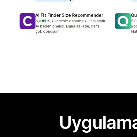
AI Fit Finder Size Recommender
Qu
5 yıldız üzerinden
5,0
(19)
•
Ücretsiz deneme kullanılabilir
5,0
toplam 19 değerlendirme
top
AI beden önerici. Daha az iade, daha
Boo
çok dönüşüm.
Fla
Uygulama