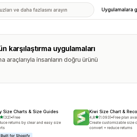
Uygulamalara g
rün karşılaştırma uygulamaları
rma araçlarıyla insanların doğru ürünü
fy Size Charts & Size Guides
Kiwi Size Chart & Re
5 yıldız üzerinden
5 yıldız üzerinden
(32)
•
Free
4,8
(1.093)
•
Free plan ava
lam 32 değerlendirme
toplam 1093 değerlendirm
uce returns by clear and easy size
Create customizable size c
rts
convert + reduce returns
Built for Shopify