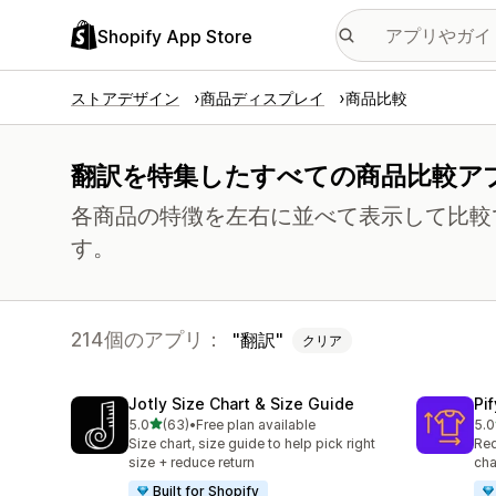
Shopify App Store
ストアデザイン
商品ディスプレイ
商品比較
翻訳を特集したすべての商品比較ア
各商品の特徴を左右に並べて表示して比較
す。
214個のアプリ：
翻訳
クリア
Jotly Size Chart & Size Guide
Pi
5つ星中
5.0
(63)
•
Free plan available
5.0
合計レビュー数：63件
合
Size chart, size guide to help pick right
Red
size + reduce return
cha
Built for Shopify