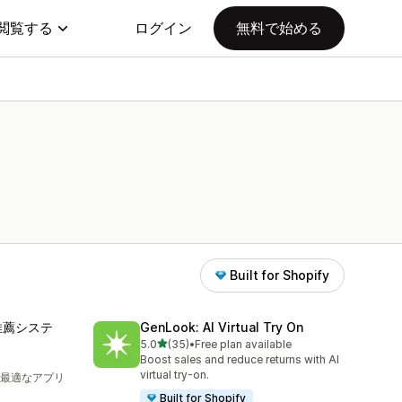
閲覧する
ログイン
無料で始める
Built for Shopify
推薦システ
GenLook: AI Virtual Try On
5つ星中
5.0
(35)
•
Free plan available
合計レビュー数：35件
Boost sales and reduce returns with AI
virtual try-on.
最適なアプリ
Built for Shopify