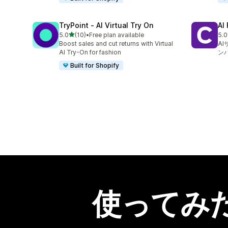
TryPoint ‑ AI Virtual Try On
AI
5つ星中
5.0
(10)
•
Free plan available
5.0
合計レビュー数：10件
合
Boost sales and cut returns with Virtual
A
AI Try-On for fashion
ン
Built for Shopify
使ってみ