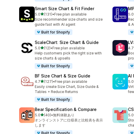
Smart Size Chart & Fit Finder
MP
5つ星中
5.0
(131)
•
Free plan available
5.0
合計レビュー数：131件
合
Size recommender size charts and size
Red
guide fast with AI agent
& A
Built for Shopify
ScaleChart: Size Chart & Guide
LV
5つ星中
5.0
(12)
•
Free plan available
4.7
合計レビュー数：12件
合
Help customers pick the right size with
Boo
size charts & upsells
pro
Built for Shopify
BF Size Chart & Size Guide
AI
5つ星中
4.7
(127)
•
Free plan available
5.0
合計レビュー数：127件
合
Easily create Size Chart, Size Guide &
Vir
Tables + Reduce Returns
few
Built for Shopify
Bear Specification & Compare
CS
5つ星中
5.0
(40)
•
無料体験あり
5.0
合計レビュー数：40件
合
オンラインストアに仕様表と比較表を表示
Sto
します
cha
Built for Shopify