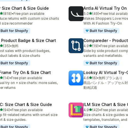
 Size Chart & Size Guide
Antla AI Virtual Try On
5つ星中
5つ星中
(818)
•
Free plan available
5.0
(49)
•
Free trial availab
計レビュー数：818件
合計レビュー数：49件
uce returns with custom size charts
Makes Shoppers Love Ho
I size recommender
With AI Fashion Try-On
Built for Shopify
Built for Shopify
: Product Badge & Size Chart
Compareder ‑ Produc
5つ星中
5つ星中
(35)
•
無料
4.9
(19)
•
Free plan availab
計レビュー数：35件
合計レビュー数：19件
st sales with product badges,
Side by side product comp
duct labels & size charts
variants and metafields.
Built for Shopify
Built for Shopify
 Frame Try On & Size Chart
Looksy AI Virtual Try‑
5つ星中
5つ星中
(14)
•
Free plan available
4.6
(6)
•
無料プランあり
計レビュー数：14件
合計レビュー数：6件
tual try on + size charts: more sales,
商品バンドル・アップセル対
er returns
動画試着
C: Size Chart & Size Guide
ILM Size Chart & Size
5つ星中
5つ星中
(94)
•
Free plan available
4.9
(42)
•
Free plan availa
計レビュー数：94件
合計レビュー数：42件
p fit-related returns with smart size
Size charts & size guides w
rt & size guides.
templates, translation, an
Built for Shopify
Built for Shopify