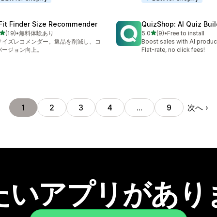
 Fit Finder Size Recommender
QuizShop: AI Quiz Buil
5つ星中
5つ星中
(19)
•
無料体験あり
5.0
(9)
•
Free to install
計レビュー数：19件
合計レビュー数：9件
Iサイズレコメンダー。返品を削減し、コ
Boost sales with AI produc
バージョン向上。
Flat-rate, no click fees!
次へ
1
2
3
4
…
9
たいアプリがあり