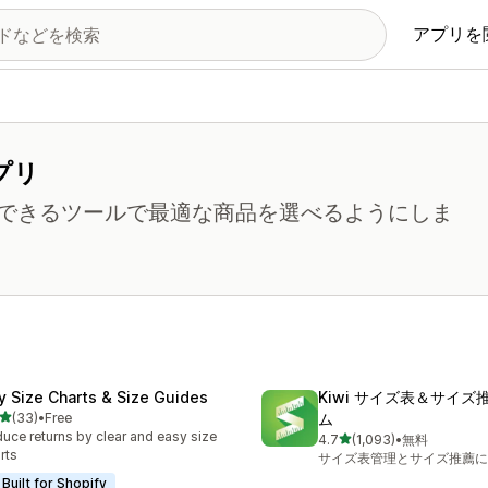
アプリを
プリ
できるツールで最適な商品を選べるようにしま
fy Size Charts & Size Guides
Kiwi サイズ表＆サイズ
5つ星中
(33)
•
Free
ム
計レビュー数：33件
uce returns by clear and easy size
5つ星中
4.7
(1,093)
•
無料
合計レビュー数：1093件
rts
サイズ表管理とサイズ推薦に
Built for Shopify