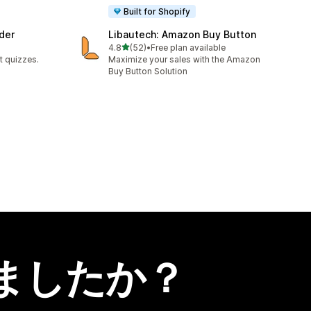
Built for Shopify
der
Libautech: Amazon Buy Button
5つ星中
4.8
(52)
•
Free plan available
合計レビュー数：52件
t quizzes.
Maximize your sales with the Amazon
Buy Button Solution
ましたか？