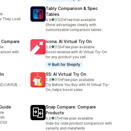
Tably Comparison & Spec
le
Tables
w They Look
5つ星中
4.9
(132)
•
Free trial available
合計レビュー数：132件
Show advantages clearly with
customizable comparison tables
t Compare
Icona: AI Virtual Try On
5つ星中
le
5.0
(13)
•
Free plan available
合計レビュー数：13件
arison with
Boost revenue with AI Virtual Try-On
for any product you sell
Built for Shopify
On
SS: AI Virtual Try On
5つ星中
5.0
(11)
•
Free plan available
合計レビュー数：11件
応のAI写真・
Try Before You Buy with AI Virtual Try-
On, helps boost sales
 Guide
Snap Compare: Compare
ble
Products
ith
5つ星中
5.0
(7)
•
Free plan available
合計レビュー数：7件
d CSS
Side-by-side product comparison with
variants and metafields