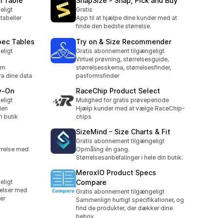
n Table
SnapSize ‑ Snap, Pick and Buy
eligt
Gratis
tabeller
App til at hjælpe dine kunder med at
finde den bedste størrelse.
pec Tables
Try on & Size Recommender
eligt
Gratis abonnement tilgængeligt
Virtuel prøvning, størrelsesguide,
om
størrelsesskema, størrelsesfinder,
a dine data
pasformsfinder
ry‑On
RaceChip Product Select
eligt
Mulighed for gratis prøveperiode
den
Hjælp kunder med at vælge RaceChip-
n butik
chips
SizeMind – Size Charts & Fit
Gratis abonnement tilgængeligt
rrelse med
Opmåling én gang.
Størrelsesanbefalinger i hele din butik.
MeroxIO Product Specs
eligt
Compare
relser med
Gratis abonnement tilgængeligt
er
Sammenlign hurtigt specifikationer, og
find de produkter, der dækker dine
behov