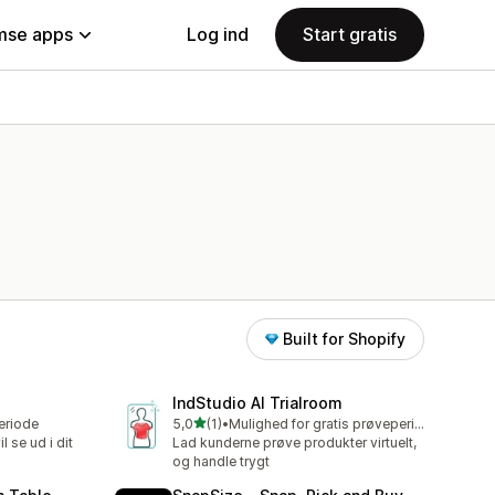
se apps
Log ind
Start gratis
Built for Shopify
IndStudio AI Trialroom
ud af 5 stjerner
eriode
5,0
(1)
•
Mulighed for gratis prøveperiode
1 anmeldelser i alt
 se ud i dit
Lad kunderne prøve produkter virtuelt,
og handle trygt