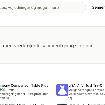
Gennem
kt med værktøjer til sammenligning side om
mpary Comparison Table Plus
LiSA: AI Virtual Try‑On
ud af 5 stjerner
(1)
•
Gratis
Mulighed for gratis prøvep
nmeldelser i alt
menligningstabel – flere produkter
Vis kunderne, hvordan de vil
omatisk
tøj.