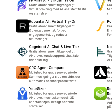
FitMirra AI ‑ Virtual Try On
Ve
Gratis abonnement tilgængeligt
Gra
Virtuel prøvning med AI-assistent til stil
Min
og størrelse
sma
Rupantar AI : Virtual Try‑On
Po
Gratis abonnement tilgængeligt
Gra
Øg engagementet, forbedr
En 
engagementet, og reducer
For 
returneringer
Cogniroot AI Chat & Live Talk
No
Gratis abonnement tilgængeligt
Gra
AI-drevet kundesupport: chat, tale,
Til
tidsbestilling
AP
CRO Agent Compare
Au
Mulighed for gratis prøveperiode
Gra
Sammenligninger side om side, der
Lad
automatisk scanner produktdata
sel
YourSizer
Re
Mulighed for gratis prøveperiode
Re
AI-drevet menneskemodel i 3D
Gra
anbefaler øjeblikkeligt perfekte
Anb
størrelser
på 