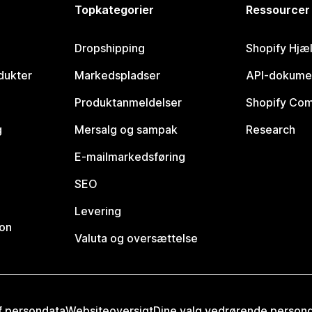
Topkategorier
Ressourcer
Dropshipping
Shopify Hjæ
dukter
Markedspladser
API-dokume
Produktanmeldelser
Shopify Co
g
Mersalg og sampak
Research
E-mailmarkedsføring
SEO
Levering
ion
Valuta og oversættelse
af persondata
Websiteoversigt
Dine valg vedrørende person