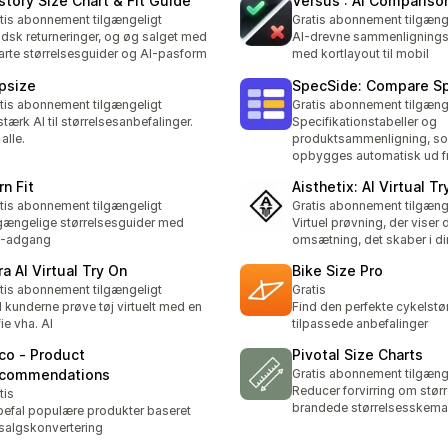
stofy Size Chart & Fit Guide
Versus : AI Compariso
tis abonnement tilgængeligt
Gratis abonnement tilgæng
dsk returneringer, og øg salget med
AI-drevne sammenlignings
rte størrelsesguider og AI-pasform
med kortlayout til mobil
psize
SpecSide: Compare S
tis abonnement tilgængeligt
Gratis abonnement tilgæng
stærk AI til størrelsesanbefalinger.
Specifikationstabeller og
alle.
produktsammenligning, s
opbygges automatisk ud fr
rn Fit
Aisthetix: AI Virtual T
tis abonnement tilgængeligt
Gratis abonnement tilgæng
gængelige størrelsesguider med
Virtuel prøvning, der viser 
I-adgang
omsætning, det skaber i di
ra AI Virtual Try On
Bike Size Pro
tis abonnement tilgængeligt
Gratis
 kunderne prøve tøj virtuelt med en
Find den perfekte cykelstø
fie vha. AI
tilpassede anbefalinger
co ‑ Product
Pivotal Size Charts
commendations
Gratis abonnement tilgæng
Reducer forvirring om stør
tis
brandede størrelsesskema
efal populære produkter baseret
salgskonvertering