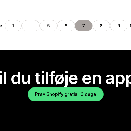
ge
1
…
5
6
7
8
9
il du tilføje en ap
Prøv Shopify gratis i 3 dage