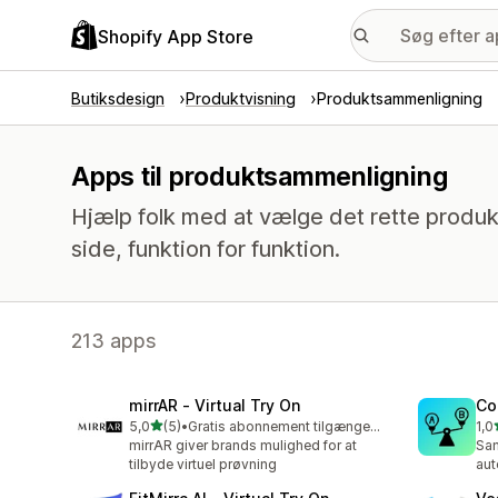
Shopify App Store
Butiksdesign
Produktvisning
Produktsammenligning
Apps til produktsammenligning
Hjælp folk med at vælge det rette produ
side, funktion for funktion.
213 apps
mirrAR ‑ Virtual Try On
Co
ud af 5 stjerner
5,0
(5)
•
Gratis abonnement tilgængeligt
1,0
5 anmeldelser i alt
1 a
mirrAR giver brands mulighed for at
Sam
tilbyde virtuel prøvning
aut