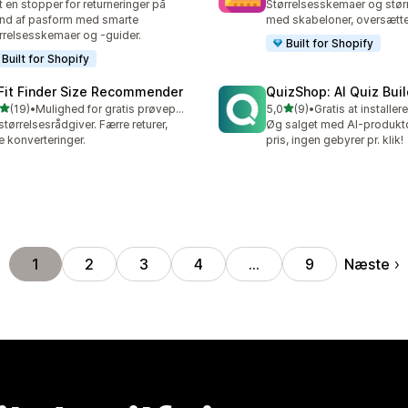
 en stopper for returneringer på
Størrelsesskemaer og stør
nd af pasform med smarte
med skabeloner, oversætt
rrelsesskemaer og -guider.
Built for Shopify
Built for Shopify
 Fit Finder Size Recommender
QuizShop: AI Quiz Buil
ud af 5 stjerner
ud af 5 stjerner
(19)
•
Mulighed for gratis prøveperiode
5,0
(9)
•
Gratis at installere
anmeldelser i alt
9 anmeldelser i alt
størrelsesrådgiver. Færre returer,
Øg salget med AI-produktq
re konverteringer.
pris, ingen gebyrer pr. klik!
Næste
1
2
3
4
…
9