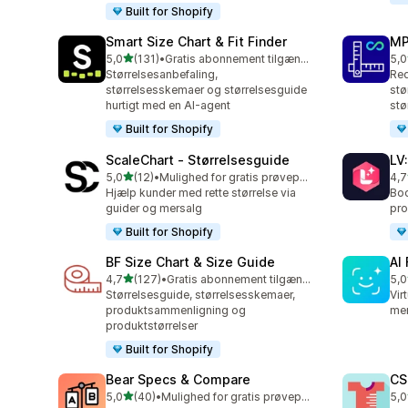
Built for Shopify
Smart Size Chart & Fit Finder
MP
ud af 5 stjerner
5,0
(131)
•
Gratis abonnement tilgængeligt
5,0
131 anmeldelser i alt
818
Størrelsesanbefaling,
Red
størrelsesskemaer og størrelsesguide
stø
hurtigt med en AI-agent
stø
Built for Shopify
ScaleChart ‑ Størrelsesguide
LV
ud af 5 stjerner
5,0
(12)
•
Mulighed for gratis prøveperiode
4,7
12 anmeldelser i alt
35 
Hjælp kunder med rette størrelse via
Boo
guider og mersalg
pro
Built for Shopify
BF Size Chart & Size Guide
AI
ud af 5 stjerner
4,7
(127)
•
Gratis abonnement tilgængeligt
5,0
127 anmeldelser i alt
14 
Størrelsesguide, størrelsesskemaer,
Vir
produktsammenligning og
mer
produktstørrelser
Built for Shopify
Bear Specs & Compare
CS
ud af 5 stjerner
5,0
(40)
•
Mulighed for gratis prøveperiode
5,0
40 anmeldelser i alt
94 