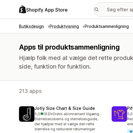
Shopify App Store
Butiksdesign
Produktvisning
Produktsammenligning
Apps til produktsammenligning
Hjælp folk med at vælge det rette produ
side, funktion for funktion.
213 apps
Jotly Size Chart & Size Guide
Pi
ud af 5 stjerner
5,0
(63)
•
Gratis abonnement tilgængeligt
5,0
63 anmeldelser i alt
32 
Størrelsesskema og størrelsesguide,
Red
der hjælper med at vælge den rette
enk
størrelse og reducerer returneringer