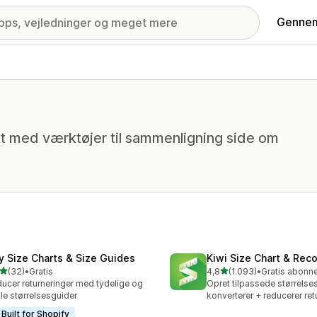
Gennem
kt med værktøjer til sammenligning side om
fy Size Charts & Size Guides
Kiwi Size Chart & Re
ud af 5 stjerner
ud af 5 stjerner
(32)
•
Gratis
4,8
(1.093)
•
anmeldelser i alt
1093 anmeldelser i alt
ucer returneringer med tydelige og
Opret tilpassede størrelses
le størrelsesguider
konverterer + reducerer ret
Built for Shopify