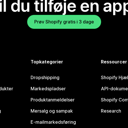
il du tilføje en ap
Prøv Shopify gratis i 3 dage
Topkategorier
Ressourcer
Dropshipping
Shopify Hjæ
dukter
Markedspladser
API-dokume
Produktanmeldelser
Shopify Co
g
Mersalg og sampak
Research
E-mailmarkedsføring