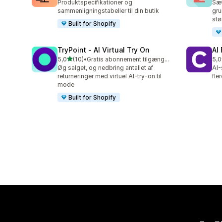
Produktspecifikationer og
Sæt
sammenligningstabeller til din butik
gru
stø
Built for Shopify
TryPoint ‑ AI Virtual Try On
AI
ud af 5 stjerner
5,0
(10)
•
Gratis abonnement tilgængeligt
5,0
10 anmeldelser i alt
19 
Øg salget, og nedbring antallet af
AI-
returneringer med virtuel AI-try-on til
fle
mode
Built for Shopify