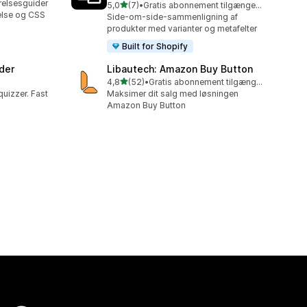
relsesguider
ud af 5 stjerner
5,0
(7)
•
Gratis abonnement tilgængeligt
7 anmeldelser i alt
else og CSS
Side-om-side-sammenligning af
produkter med varianter og metafelter
Built for Shopify
der
Libautech: Amazon Buy Button
ud af 5 stjerner
4,8
(52)
•
Gratis abonnement tilgængeligt
52 anmeldelser i alt
uizzer. Fast
Maksimer dit salg med løsningen
Amazon Buy Button