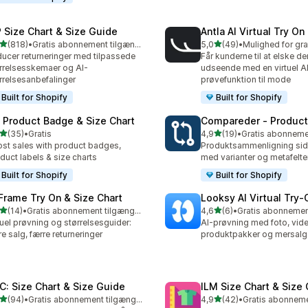
 Size Chart & Size Guide
Antla AI Virtual Try On
ud af 5 stjerner
ud af 5 stjerner
(818)
•
Gratis abonnement tilgængeligt
5,0
(49)
•
 anmeldelser i alt
49 anmeldelser i alt
ucer returneringer med tilpassede
Får kunderne til at elske de
rrelsesskemaer og AI-
udseende med en virtuel A
rrelsesanbefalinger
prøvefunktion til mode
Built for Shopify
Built for Shopify
: Product Badge & Size Chart
Compareder ‑ Produc
ud af 5 stjerner
ud af 5 stjerner
(35)
•
Gratis
4,9
(19)
•
anmeldelser i alt
19 anmeldelser i alt
st sales with product badges,
Produktsammenligning sid
duct labels & size charts
med varianter og metafelter
Built for Shopify
Built for Shopify
 Frame Try On & Size Chart
Looksy AI Virtual Try‑
ud af 5 stjerner
ud af 5 stjerner
(14)
•
Gratis abonnement tilgængeligt
4,6
(6)
•
anmeldelser i alt
6 anmeldelser i alt
tuel prøvning og størrelsesguider:
AI-prøvning med foto, vide
e salg, færre returneringer
produktpakker og mersalg
C: Size Chart & Size Guide
ILM Size Chart & Size
ud af 5 stjerner
ud af 5 stjerner
(94)
•
Gratis abonnement tilgængeligt
4,9
(42)
•
anmeldelser i alt
42 anmeldelser i alt