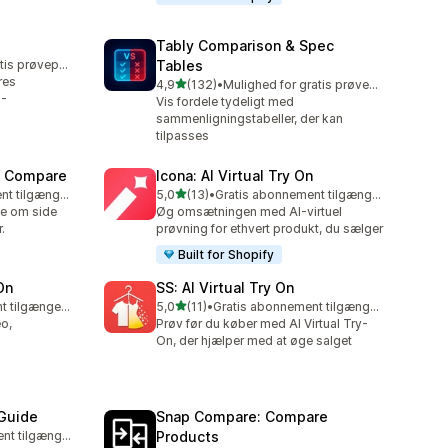
Tably Comparison & Spec
Mulighed for gratis prøveperiode
Tables
res
ud af 5 stjerner
4,9
(132)
•
Mulighed for gratis prøveperiode
132 anmeldelser i alt
I-
Vis fordele tydeligt med
sammenligningstabeller, der kan
tilpasses
t Compare
Icona: AI Virtual Try On
ud af 5 stjerner
Gratis abonnement tilgængeligt
5,0
(13)
•
Gratis abonnement tilgængeligt
13 anmeldelser i alt
e om side
Øg omsætningen med AI-virtuel
.
prøvning for ethvert produkt, du sælger
Built for Shopify
On
SS: AI Virtual Try On
ud af 5 stjerner
Gratis abonnement tilgængeligt
5,0
(11)
•
Gratis abonnement tilgængeligt
11 anmeldelser i alt
o,
Prøv før du køber med AI Virtual Try-
On, der hjælper med at øge salget
 Guide
Snap Compare: Compare
Gratis abonnement tilgængeligt
Products