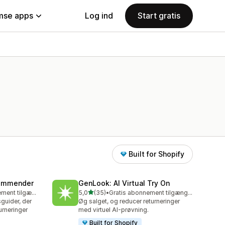
se apps
Log ind
Start gratis
Built for Shopify
commender
GenLook: AI Virtual Try On
ud af 5 stjerner
Gratis abonnement tilgængeligt
5,0
(35)
•
Gratis abonnement tilgængeligt
35 anmeldelser i alt
guider, der
Øg salget, og reducer returneringer
urneringer
med virtuel AI-prøvning.
Built for Shopify