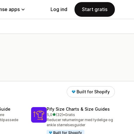
se apps
Log ind
Start gratis
Built for Shopify
Guide
Pify Size Charts & Size Guides
ud af 5 stjerner
ere
5,0
(32)
•
Gratis
32 anmeldelser i alt
 tilpassede
Reducer returneringer med tydelige og
enkle størrelsesguider
Built for Shopify