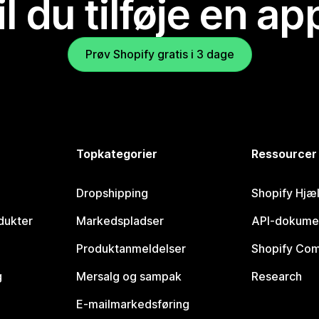
il du tilføje en ap
Prøv Shopify gratis i 3 dage
Topkategorier
Ressourcer
Dropshipping
Shopify Hjæ
dukter
Markedspladser
API-dokume
Produktanmeldelser
Shopify Co
g
Mersalg og sampak
Research
E-mailmarkedsføring