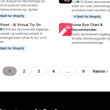
 en stopper for returneringer på
ud af 5 stjerner
5,0
(7)
•
7 anmeldelser i alt
nd af pasform med smarte
Side-om-side-sammenlign
rrelsesskemaer og -guider.
produkter med varianter og
Built for Shopify
Built for Shopify
Point ‑ AI Virtual Try On
Icona Size Chart &
ud af 5 stjerner
(9)
•
Gratis abonnement tilgængeligt
Recommender
nmeldelser i alt
salget, og nedbring antallet af
Gratis abonnement tilgæng
urneringer med virtuel AI-try-on til
Smarte størrelsesguider o
de
pasformsanbefalinger.
Built for Shopify
Næste
1
2
3
4
…
9