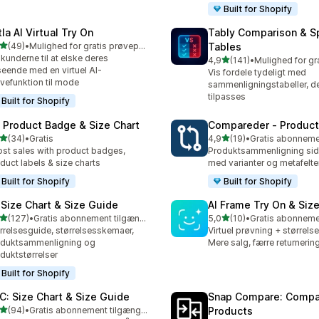
Built for Shopify
la AI Virtual Try On
Tably Comparison & S
ud af 5 stjerner
(49)
•
Mulighed for gratis prøveperiode
Tables
anmeldelser i alt
 kunderne til at elske deres
ud af 5 stjerner
4,9
(141)
•
141 anmeldelser i alt
eende med en virtuel AI-
Vis fordele tydeligt med
vefunktion til mode
sammenligningstabeller, d
tilpasses
Built for Shopify
: Product Badge & Size Chart
Compareder ‑ Produc
ud af 5 stjerner
ud af 5 stjerner
(34)
•
Gratis
4,9
(19)
•
anmeldelser i alt
19 anmeldelser i alt
st sales with product badges,
Produktsammenligning sid
duct labels & size charts
med varianter og metafelter
Built for Shopify
Built for Shopify
 Size Chart & Size Guide
AI Frame Try On & Size
ud af 5 stjerner
ud af 5 stjerner
(127)
•
Gratis abonnement tilgængeligt
5,0
(10)
•
 anmeldelser i alt
10 anmeldelser i alt
rrelsesguide, størrelsesskemaer,
Virtuel prøvning + størrels
oduktsammenligning og
Mere salg, færre returnerin
duktstørrelser
Built for Shopify
C: Size Chart & Size Guide
Snap Compare: Compa
ud af 5 stjerner
(94)
•
Gratis abonnement tilgængeligt
Products
anmeldelser i alt