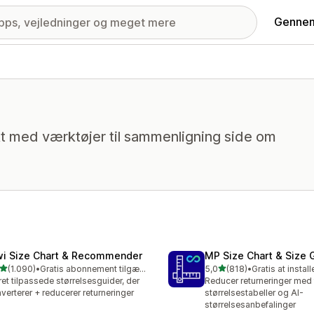
Gennem
kt med værktøjer til sammenligning side om
wi Size Chart & Recommender
MP Size Chart & Size 
ud af 5 stjerner
ud af 5 stjerner
(1.090)
•
Gratis abonnement tilgængeligt
5,0
(818)
•
Gratis at install
0 anmeldelser i alt
818 anmeldelser i alt
et tilpassede størrelsesguider, der
Reducer returneringer med
verterer + reducerer returneringer
størrelsestabeller og AI-
størrelsesanbefalinger