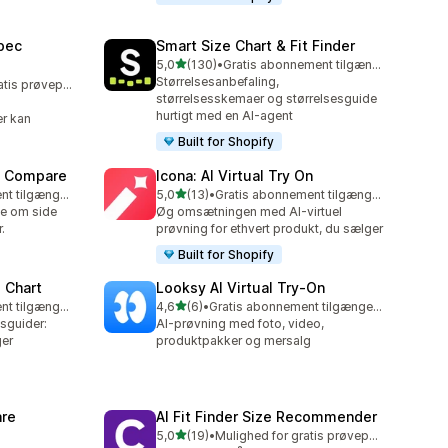
pec
Smart Size Chart & Fit Finder
ud af 5 stjerner
5,0
(130)
•
Gratis abonnement tilgængeligt
130 anmeldelser i alt
Størrelsesanbefaling,
Mulighed for gratis prøveperiode
størrelsesskemaer og størrelsesguide
hurtigt med en AI-agent
er kan
Built for Shopify
t Compare
Icona: AI Virtual Try On
ud af 5 stjerner
Gratis abonnement tilgængeligt
5,0
(13)
•
Gratis abonnement tilgængeligt
13 anmeldelser i alt
e om side
Øg omsætningen med AI-virtuel
.
prøvning for ethvert produkt, du sælger
Built for Shopify
 Chart
Looksy AI Virtual Try‑On
ud af 5 stjerner
Gratis abonnement tilgængeligt
4,6
(6)
•
Gratis abonnement tilgængeligt
6 anmeldelser i alt
esguider:
AI-prøvning med foto, video,
ger
produktpakker og mersalg
re
AI Fit Finder Size Recommender
ud af 5 stjerner
5,0
(19)
•
Mulighed for gratis prøveperiode
19 anmeldelser i alt