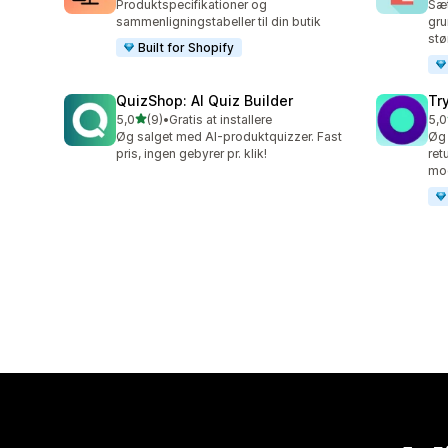
Produktspecifikationer og
Sæt
sammenligningstabeller til din butik
gru
stø
Built for Shopify
QuizShop: AI Quiz Builder
Try
ud af 5 stjerner
5,0
(9)
•
Gratis at installere
5,0
9 anmeldelser i alt
9 a
Øg salget med AI-produktquizzer. Fast
Øg 
pris, ingen gebyrer pr. klik!
ret
mo