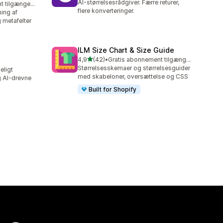
AI-størrelsesrådgiver. Færre returer,
Gratis abonnement tilgængeligt
flere konverteringer.
ing af
 metafelter
ILM Size Chart & Size Guide
ud af 5 stjerner
4,9
(42)
•
Gratis abonnement tilgængeligt
42 anmeldelser i alt
Størrelsesskemaer og størrelsesguider
eligt
med skabeloner, oversættelse og CSS
g AI-drevne
Built for Shopify