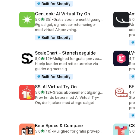
Built for Shopify
GenLook: AI Virtual Try On
Ant
ud af 5 stjerner
5,0
(35)
•
Gratis abonnement tilgængeligt
5,0
35 anmeldelser i alt
49 
Øg salget, og reducer returneringer
Får
med virtuel AI-prøvning.
uds
prø
Built for Shopify
ScaleChart ‑ Størrelsesguide
LV
ud af 5 stjerner
5,0
(12)
•
Mulighed for gratis prøveperiode
4,7
12 anmeldelser i alt
34 
Hjælp kunder med rette størrelse via
Boo
guider og mersalg
pro
Built for Shopify
SS: AI Virtual Try On
BF
ud af 5 stjerner
5,0
(12)
•
Gratis abonnement tilgængeligt
4,7
12 anmeldelser i alt
127
Prøv før du køber med AI Virtual Try-
Stø
On, der hjælper med at øge salget
pr
pro
Bear Specs & Compare
CS
ud af 5 stjerner
5,0
(40)
•
Mulighed for gratis prøveperiode
5,0
40 anmeldelser i alt
94 