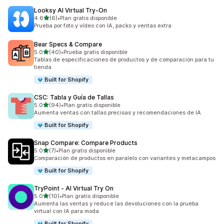
Looksy AI Virtual Try‑On
de 5 estrellas
4.6
(6)
•
Plan gratis disponible
6 reseñas en total
Prueba por foto y vídeo con IA, packs y ventas extra
Bear Specs & Compare
de 5 estrellas
5.0
(40)
•
Prueba gratis disponible
40 reseñas en total
Tablas de especificaciones de productos y de comparación para tu
tienda
Built for Shopify
CSC: Tabla y Guía de Tallas
de 5 estrellas
5.0
(94)
•
Plan gratis disponible
94 reseñas en total
Aumenta ventas con tallas precisas y recomendaciones de IA
Built for Shopify
Snap Compare: Compare Products
de 5 estrellas
5.0
(7)
•
Plan gratis disponible
7 reseñas en total
Comparación de productos en paralelo con variantes y metacampos
Built for Shopify
TryPoint ‑ AI Virtual Try On
de 5 estrellas
5.0
(10)
•
Plan gratis disponible
10 reseñas en total
Aumenta las ventas y reduce las devoluciones con la prueba
virtual con IA para moda
Built for Shopify