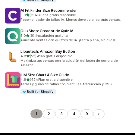
AI Fit Finder Size Recommender
de 5 estrellas
5.0
(19)
•
Prueba gratis disponible
19 reseñas en total
Recomendador de tallas IA. Menos devoluciones, más ventas.
QuizShop: Creador de Quiz IA
de 5 estrellas
5.0
(9)
•
Instalación gratuita
9 reseñas en total
Aumenta ventas con quizzes de IA. ¡Tarifa plana, sin clics!
Libautech: Amazon Buy Button
de 5 estrellas
4.8
(52)
•
Plan gratis disponible
52 reseñas en total
Maximiza tus ventas con la solución del botón de compra de
Amazon
ILM Size Chart & Size Guide
de 5 estrellas
4.9
(42)
•
Plan gratis disponible
42 reseñas en total
Tablas y guías de tallas con plantillas, traducción y CSS
Built for Shopify
1
2
3
4
9