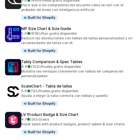
de 5 estrellas
5.0
(49)
•
Prueba gratis disponible
49 reseñas en total
Hace que a los compradores les encante cómo se ven con el
probador de moda con inteligencia artificial
Built for Shopify
MP Size Chart & Size Guide
de 5 estrellas
5.0
(818)
•
Plan gratis disponible
818 reseñas en total
Reduce las devoluciones con tablas de tallas personalizadas y un
recomendador de tallas con IA
Built for Shopify
Tably Comparison & Spec Tables
de 5 estrellas
4.9
(132)
•
Prueba gratis disponible
132 reseñas en total
Muestra las ventajas claramente con tablas de comparación
personalizables
ScaleChart ‑ Tabla de tallas
de 5 estrellas
5.0
(12)
•
Prueba gratis disponible
12 reseñas en total
Ayuda a elegir la talla correcta con tablas y upsells
Built for Shopify
LV: Product Badge & Size Chart
de 5 estrellas
4.7
(35)
•
Gratis
35 reseñas en total
Boost sales with product badges, product labels & size charts
Built for Shopify