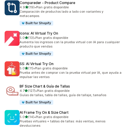
Compareder ‑ Product Compare
de 5 estrellas
4.9
(19)
•
Plan gratis disponible
19 reseñas en total
Comparación de productos lado a lado con variantes y
metacampos.
Built for Shopify
Icona: AI Virtual Try On
de 5 estrellas
5.0
(13)
•
Plan gratis disponible
13 reseñas en total
Aumenta los ingresos con la prueba virtual con IA para cualquier
producto que vendas
Built for Shopify
SS: AI Virtual Try On
de 5 estrellas
5.0
(11)
•
Plan gratis disponible
11 reseñas en total
Prueba antes de comprar con la prueba virtual por IA, que ayuda a
impulsar las ventas
BF Size Chart & Guía de Tallas
de 5 estrellas
4.7
(127)
•
Plan gratis disponible
127 reseñas en total
Guías de tallas, tabla de tallas, guía de tallaje, tamaños
Built for Shopify
AI Frame Try On & Size Chart
de 5 estrellas
5.0
(14)
•
Plan gratis disponible
14 reseñas en total
Pruebas virtuales + tablas de tallas: más ventas, menos
devoluciones