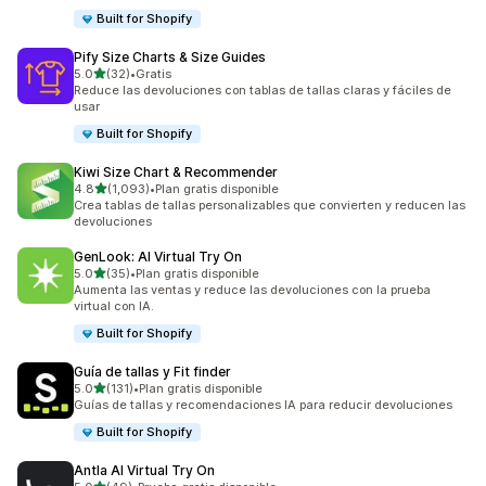
Built for Shopify
Pify Size Charts & Size Guides
de 5 estrellas
5.0
(32)
•
Gratis
32 reseñas en total
Reduce las devoluciones con tablas de tallas claras y fáciles de
usar
Built for Shopify
Kiwi Size Chart & Recommender
de 5 estrellas
4.8
(1,093)
•
Plan gratis disponible
1093 reseñas en total
Crea tablas de tallas personalizables que convierten y reducen las
devoluciones
GenLook: AI Virtual Try On
de 5 estrellas
5.0
(35)
•
Plan gratis disponible
35 reseñas en total
Aumenta las ventas y reduce las devoluciones con la prueba
virtual con IA.
Built for Shopify
Guía de tallas y Fit finder
de 5 estrellas
5.0
(131)
•
Plan gratis disponible
131 reseñas en total
Guías de tallas y recomendaciones IA para reducir devoluciones
Built for Shopify
Antla AI Virtual Try On