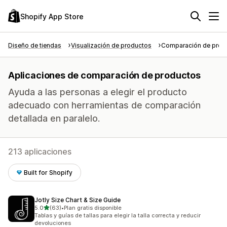
Shopify App Store
Diseño de tiendas
Visualización de productos
Comparación de prod
Aplicaciones de comparación de productos
Ayuda a las personas a elegir el producto
adecuado con herramientas de comparación
detallada en paralelo.
213 aplicaciones
Built for Shopify
Jotly Size Chart & Size Guide
de 5 estrellas
5.0
(63)
•
Plan gratis disponible
63 reseñas en total
Tablas y guías de tallas para elegir la talla correcta y reducir
devoluciones