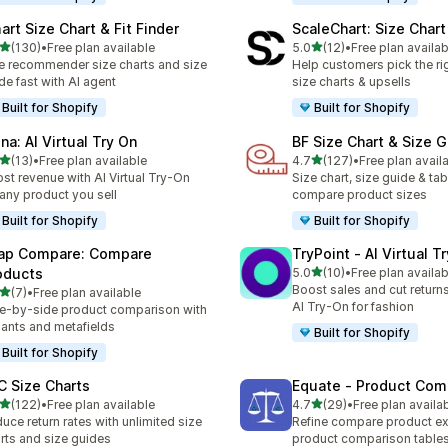
art Size Chart & Fit Finder
ScaleChart: Size Char
5つ星中
5つ星中
(130)
•
Free plan available
5.0
(12)
•
Free plan availab
計レビュー数：130件
合計レビュー数：12件
e recommender size charts and size
Help customers pick the rig
de fast with AI agent
size charts & upsells
Built for Shopify
Built for Shopify
na: AI Virtual Try On
BF Size Chart & Size 
5つ星中
5つ星中
(13)
•
Free plan available
4.7
(127)
•
Free plan avail
計レビュー数：13件
合計レビュー数：127件
st revenue with AI Virtual Try-On
Size chart, size guide & ta
 any product you sell
compare product sizes
Built for Shopify
Built for Shopify
ap Compare: Compare
TryPoint ‑ AI Virtual T
5つ星中
oducts
5.0
(10)
•
Free plan availab
合計レビュー数：10件
Boost sales and cut returns
5つ星中
(7)
•
Free plan available
計レビュー数：7件
AI Try-On for fashion
e-by-side product comparison with
iants and metafields
Built for Shopify
Built for Shopify
C Size Charts
Equate ‑ Product Com
5つ星中
5つ星中
(122)
•
Free plan available
4.7
(29)
•
Free plan availa
計レビュー数：122件
合計レビュー数：29件
uce return rates with unlimited size
Refine compare product ex
rts and size guides
product comparison table