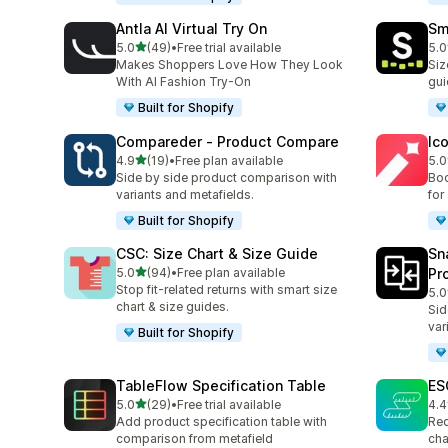
Antla AI Virtual Try On
Sm
5つ星中
5.0
(49)
•
Free trial available
5.0
合計レビュー数：49件
合
Makes Shoppers Love How They Look
Siz
With AI Fashion Try-On
gui
Built for Shopify
Compareder ‑ Product Compare
Ico
5つ星中
4.9
(19)
•
Free plan available
5.0
合計レビュー数：19件
合
Side by side product comparison with
Boo
variants and metafields.
for
Built for Shopify
CSC: Size Chart & Size Guide
Sn
5つ星中
5.0
(94)
•
Free plan available
Pr
合計レビュー数：94件
Stop fit-related returns with smart size
5.0
合
chart & size guides.
Sid
var
Built for Shopify
TableFlow Specification Table
ES
5つ星中
5.0
(29)
•
Free trial available
4.4
合計レビュー数：29件
合
Add product specification table with
Red
comparison from metafield
cha