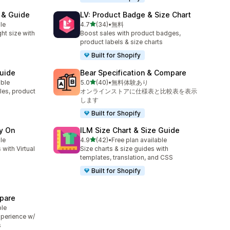
t & Guide
LV: Product Badge & Size Chart
5つ星中
le
4.7
(34)
•
無料
合計レビュー数：34件
ht size with
Boost sales with product badges,
product labels & size charts
Built for Shopify
Guide
Bear Specification & Compare
5つ星中
able
5.0
(40)
•
無料体験あり
合計レビュー数：40件
bles, product
オンラインストアに仕様表と比較表を表示
します
Built for Shopify
ry On
ILM Size Chart & Size Guide
5つ星中
le
4.9
(42)
•
Free plan available
合計レビュー数：42件
 with Virtual
Size charts & size guides with
templates, translation, and CSS
Built for Shopify
pare
ble
perience w/
s