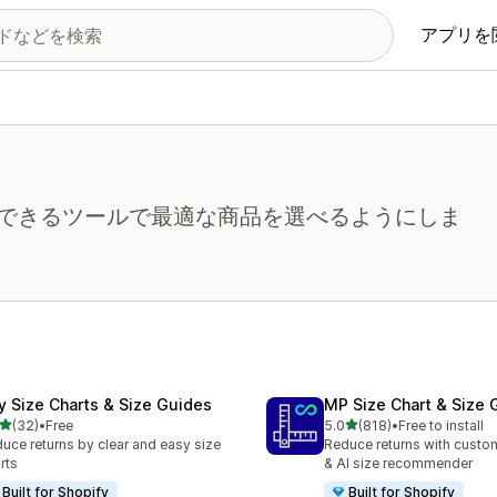
アプリを
できるツールで最適な商品を選べるようにしま
fy Size Charts & Size Guides
MP Size Chart & Size 
5つ星中
5つ星中
(32)
•
Free
5.0
(818)
•
Free to install
計レビュー数：32件
合計レビュー数：818件
uce returns by clear and easy size
Reduce returns with custom
rts
& AI size recommender
Built for Shopify
Built for Shopify