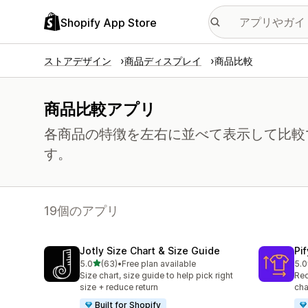
Shopify App Store
ストアデザイン
商品ディスプレイ
商品比較
商品比較アプリ
各商品の特徴を左右に並べて表示して比較
す。
19個のアプリ
Jotly Size Chart & Size Guide
Pi
5つ星中
5.0
(63)
•
Free plan available
5.0
合計レビュー数：63件
合
Size chart, size guide to help pick right
Red
size + reduce return
cha
Built for Shopify