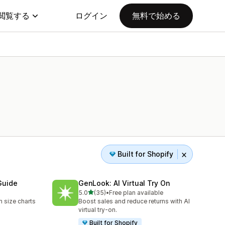
閲覧する
ログイン
無料で始める
Built for Shopify
Guide
GenLook: AI Virtual Try On
5つ星中
5.0
(35)
•
Free plan available
合計レビュー数：35件
 size charts
Boost sales and reduce returns with AI
virtual try-on.
Built for Shopify