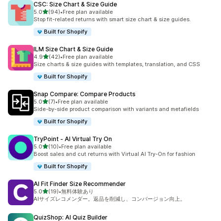
CSC: Size Chart & Size Guide
5つ星中
5.0
(94)
•
Free plan available
合計レビュー数：94件
Stop fit-related returns with smart size chart & size guides.
Built for Shopify
ILM Size Chart & Size Guide
5つ星中
4.9
(42)
•
Free plan available
合計レビュー数：42件
Size charts & size guides with templates, translation, and CSS
Built for Shopify
Snap Compare: Compare Products
5つ星中
5.0
(7)
•
Free plan available
合計レビュー数：7件
Side-by-side product comparison with variants and metafields
Built for Shopify
TryPoint ‑ AI Virtual Try On
5つ星中
5.0
(10)
•
Free plan available
合計レビュー数：10件
Boost sales and cut returns with Virtual AI Try-On for fashion
Built for Shopify
AI Fit Finder Size Recommender
5つ星中
5.0
(19)
•
無料体験あり
合計レビュー数：19件
AIサイズレコメンダー。返品を削減し、コンバージョン向上。
QuizShop: AI Quiz Builder