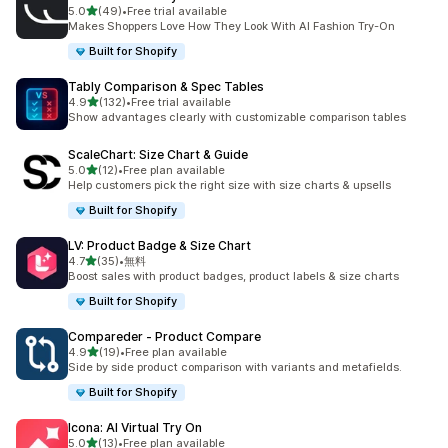
5つ星中
5.0
(49)
•
Free trial available
合計レビュー数：49件
Makes Shoppers Love How They Look With AI Fashion Try-On
Built for Shopify
Tably Comparison & Spec Tables
5つ星中
4.9
(132)
•
Free trial available
合計レビュー数：132件
Show advantages clearly with customizable comparison tables
ScaleChart: Size Chart & Guide
5つ星中
5.0
(12)
•
Free plan available
合計レビュー数：12件
Help customers pick the right size with size charts & upsells
Built for Shopify
LV: Product Badge & Size Chart
5つ星中
4.7
(35)
•
無料
合計レビュー数：35件
Boost sales with product badges, product labels & size charts
Built for Shopify
Compareder ‑ Product Compare
5つ星中
4.9
(19)
•
Free plan available
合計レビュー数：19件
Side by side product comparison with variants and metafields.
Built for Shopify
Icona: AI Virtual Try On
5つ星中
5.0
(13)
•
Free plan available