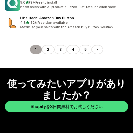
5つ星中
5.0
(9)
•
Free to install
合計レビュー数：9件
Boost sales with AI product quizzes. Flat-rate, no click fees!
Libautech: Amazon Buy Button
5つ星中
4.8
(52)
•
Free plan available
合計レビュー数：52件
Maximize your sales with the Amazon Buy Button Solution
1
2
3
4
9
使ってみたいアプリがあり
ましたか？
Shopifyを3日間無料でお試しください