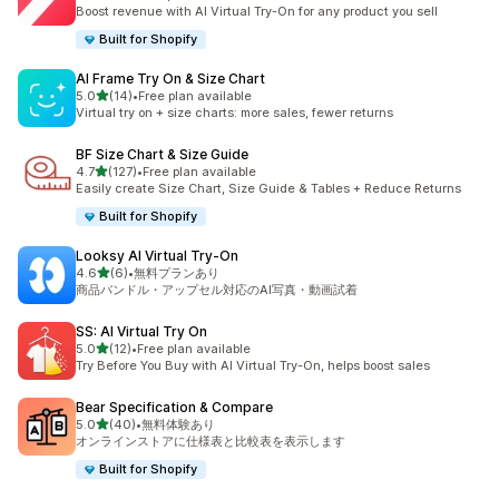
合計レビュー数：13件
Boost revenue with AI Virtual Try-On for any product you sell
Built for Shopify
AI Frame Try On & Size Chart
5つ星中
5.0
(14)
•
Free plan available
合計レビュー数：14件
Virtual try on + size charts: more sales, fewer returns
BF Size Chart & Size Guide
5つ星中
4.7
(127)
•
Free plan available
合計レビュー数：127件
Easily create Size Chart, Size Guide & Tables + Reduce Returns
Built for Shopify
Looksy AI Virtual Try‑On
5つ星中
4.6
(6)
•
無料プランあり
合計レビュー数：6件
商品バンドル・アップセル対応のAI写真・動画試着
SS: AI Virtual Try On
5つ星中
5.0
(12)
•
Free plan available
合計レビュー数：12件
Try Before You Buy with AI Virtual Try-On, helps boost sales
Bear Specification & Compare
5つ星中
5.0
(40)
•
無料体験あり
合計レビュー数：40件
オンラインストアに仕様表と比較表を表示します
Built for Shopify