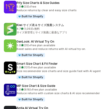
Pify Size Charts & Size Guides
5つ星中
5.0
(33)
•
Free
合計レビュー数：33件
Reduce returns by clear and easy size charts
Built for Shopify
Kiwi サイズ表＆サイズ推薦システム
5つ星中
4.7
(1,093)
•
無料
合計レビュー数：1093件
サイズ表管理とサイズ推薦に最適なアプリ
GenLook: AI Virtual Try On
5つ星中
5.0
(35)
•
Free plan available
合計レビュー数：35件
Boost sales and reduce returns with AI virtual try-on.
Built for Shopify
Smart Size Chart & Fit Finder
5つ星中
5.0
(131)
•
Free plan available
合計レビュー数：131件
Size recommender size charts and size guide fast with AI agent
Built for Shopify
MP Size Chart & Size Guide
5つ星中
5.0
(818)
•
Free plan available
合計レビュー数：818件
Reduce returns with custom size charts & AI size recommender
Built for Shopify
Antla AI Virtual Try On