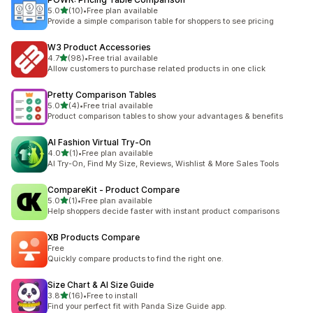
5つ星中
5.0
(10)
•
Free plan available
合計レビュー数：10件
Provide a simple comparison table for shoppers to see pricing
W3 Product Accessories
5つ星中
4.7
(98)
•
Free trial available
合計レビュー数：98件
Allow customers to purchase related products in one click
Pretty Comparison Tables
5つ星中
5.0
(4)
•
Free trial available
合計レビュー数：4件
Product comparison tables to show your advantages & benefits
AI Fashion Virtual Try‑On
5つ星中
4.0
(1)
•
Free plan available
合計レビュー数：1件
AI Try-On, Find My Size, Reviews, Wishlist & More Sales Tools
CompareKit ‑ Product Compare
5つ星中
5.0
(1)
•
Free plan available
合計レビュー数：1件
Help shoppers decide faster with instant product comparisons
XB Products Compare
Free
Quickly compare products to find the right one.
Size Chart & AI Size Guide
5つ星中
3.8
(16)
•
Free to install
合計レビュー数：16件
Find your perfect fit with Panda Size Guide app.