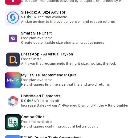
Size recommendations powered by shoppers, enhanced by AI.
Sizekick: AI Size Advisor
5つ星中
5.0
(3)
•
Free trial available
合計レビュー数：3件
AI size advisor to improve conversion and reduce returns
Smart Size Chart
Free plan available
Create customizable size charts on product pages
DressApp ‑ AI Virtual Try‑on
Free to install
AI try-on that recommends the right size, not just the look
MyFit Size Recommender Quiz
Free plan available
Help shoppers find the size that fits and avoid returns
Unbridaled Diamonds
5つ星中
5.0
(5)
•
Free to install
合計レビュー数：5件
Increase Sales w/ our AI-Powered Diamond Finder + Ring Builder
CompatPilot
Free trial available
Help shoppers confirm product fit before buying
POWR: Pricing Table Comparison