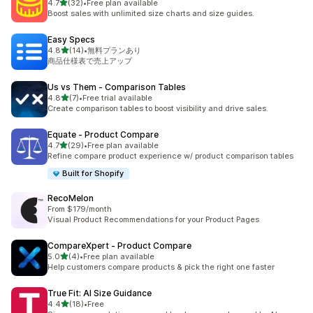
5つ星中
4.7
(32)
•
Free plan available
合計レビュー数：32件
Boost sales with unlimited size charts and size guides.
Easy Specs
5つ星中
4.8
(14)
•
無料プランあり
合計レビュー数：14件
商品仕様表で売上アップ
Us vs Them ‑ Comparison Tables
5つ星中
4.8
(7)
•
Free trial available
合計レビュー数：7件
Create comparison tables to boost visibility and drive sales.
Equate ‑ Product Compare
5つ星中
4.7
(29)
•
Free plan available
合計レビュー数：29件
Refine compare product experience w/ product comparison tables
Built for Shopify
RecoMelon
From $179/month
Visual Product Recommendations for your Product Pages
CompareXpert ‑ Product Compare
5つ星中
5.0
(4)
•
Free plan available
合計レビュー数：4件
Help customers compare products & pick the right one faster
True Fit: AI Size Guidance
5つ星中
4.4
(18)
•
Free
合計レビュー数：18件