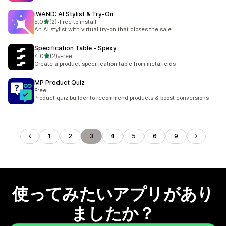
iWAND: AI Stylist & Try‑On
5つ星中
5.0
(2)
•
Free to install
合計レビュー数：2件
An AI stylist with virtual try-on that closes the sale.
Specification Table ‑ Spexy
5つ星中
4.0
(2)
•
Free
合計レビュー数：2件
Create a product specification table from metafields
MP Product Quiz
Free
Product quiz builder to recommend products & boost conversions
1
2
3
4
5
6
9
使ってみたいアプリがあり
ましたか？