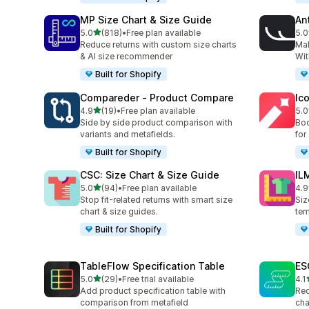
MP Size Chart & Size Guide
Ant
5つ星中
5.0
(818)
•
Free plan available
5.0
合計レビュー数：818件
合
Reduce returns with custom size charts
Ma
& AI size recommender
Wit
Built for Shopify
Compareder ‑ Product Compare
Ico
5つ星中
4.9
(19)
•
Free plan available
5.0
合計レビュー数：19件
合
Side by side product comparison with
Boo
variants and metafields.
for
Built for Shopify
CSC: Size Chart & Size Guide
IL
5つ星中
5.0
(94)
•
Free plan available
4.9
合計レビュー数：94件
合
Stop fit-related returns with smart size
Siz
chart & size guides.
tem
Built for Shopify
TableFlow Specification Table
ES
5つ星中
5.0
(29)
•
Free trial available
4.1
合計レビュー数：29件
合
Add product specification table with
Red
comparison from metafield
cha