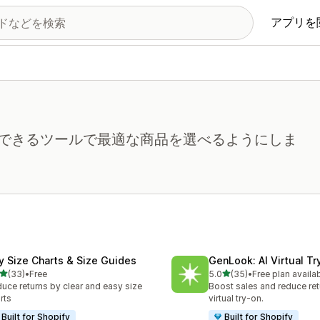
アプリを
できるツールで最適な商品を選べるようにしま
fy Size Charts & Size Guides
GenLook: AI Virtual Tr
5つ星中
5つ星中
(33)
•
Free
5.0
(35)
•
Free plan availa
計レビュー数：33件
合計レビュー数：35件
uce returns by clear and easy size
Boost sales and reduce ret
rts
virtual try-on.
Built for Shopify
Built for Shopify