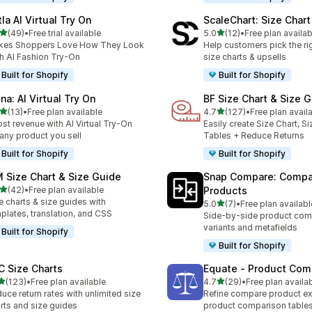
la AI Virtual Try On
ScaleChart: Size Char
5つ星中
5つ星中
(49)
•
Free trial available
5.0
(12)
•
Free plan availab
計レビュー数：49件
合計レビュー数：12件
kes Shoppers Love How They Look
Help customers pick the rig
h AI Fashion Try-On
size charts & upsells
Built for Shopify
Built for Shopify
na: AI Virtual Try On
BF Size Chart & Size 
5つ星中
5つ星中
(13)
•
Free plan available
4.7
(127)
•
Free plan avail
計レビュー数：13件
合計レビュー数：127件
st revenue with AI Virtual Try-On
Easily create Size Chart, S
 any product you sell
Tables + Reduce Returns
Built for Shopify
Built for Shopify
M Size Chart & Size Guide
Snap Compare: Compa
5つ星中
(42)
•
Free plan available
Products
計レビュー数：42件
e charts & size guides with
5つ星中
5.0
(7)
•
Free plan availabl
合計レビュー数：7件
plates, translation, and CSS
Side-by-side product com
variants and metafields
Built for Shopify
Built for Shopify
C Size Charts
Equate ‑ Product Com
5つ星中
5つ星中
(123)
•
Free plan available
4.7
(29)
•
Free plan availa
計レビュー数：123件
合計レビュー数：29件
uce return rates with unlimited size
Refine compare product ex
rts and size guides
product comparison table