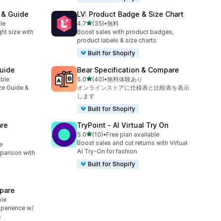
t & Guide
LV: Product Badge & Size Chart
5つ星中
le
4.7
(35)
•
無料
合計レビュー数：35件
ht size with
Boost sales with product badges,
product labels & size charts
Built for Shopify
Guide
Bear Specification & Compare
5つ星中
able
5.0
(40)
•
無料体験あり
合計レビュー数：40件
ize Guide &
オンラインストアに仕様表と比較表を表示
します
Built for Shopify
re
TryPoint ‑ AI Virtual Try On
5つ星中
5.0
(10)
•
Free plan available
合計レビュー数：10件
Boost sales and cut returns with Virtual
e
AI Try-On for fashion
parison with
Built for Shopify
pare
ble
perience w/
s