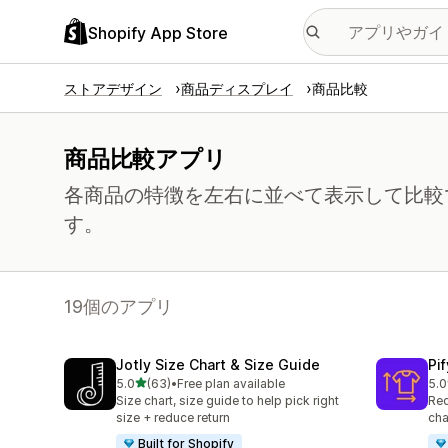
Shopify App Store
ストアデザイン
商品ディスプレイ
商品比較
商品比較アプリ
各商品の特徴を左右に並べて表示して比較
す。
19個のアプリ
Jotly Size Chart & Size Guide
Pi
5つ星中
5.0
(63)
•
Free plan available
5.0
合計レビュー数：63件
合
Size chart, size guide to help pick right
Red
size + reduce return
cha
Built for Shopify