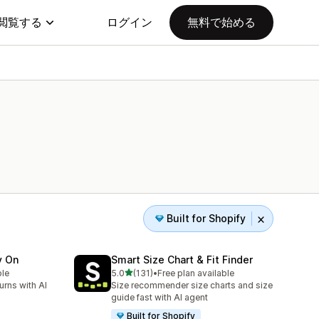
閲覧する
ログイン
無料で始める
Built for Shopify
y On
Smart Size Chart & Fit Finder
5つ星中
ble
5.0
(131)
•
Free plan available
合計レビュー数：131件
urns with AI
Size recommender size charts and size
guide fast with AI agent
Built for Shopify