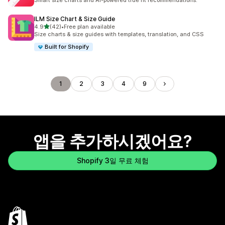
Smart size charts and AI-powered true fit recommendations.
ILM Size Chart & Size Guide
별 5개 중
4.9
(42)
•
Free plan available
총 리뷰 42개
Size charts & size guides with templates, translation, and CSS
Built for Shopify
1
2
3
4
9
앱을 추가하시겠어요?
Shopify 3일 무료 체험