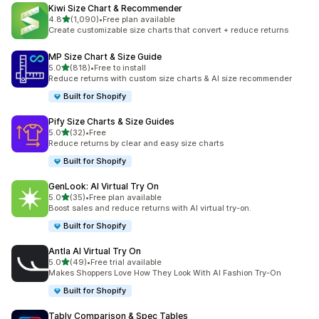
Kiwi Size Chart & Recommender
별 5개 중
4.8
(1,090)
•
Free plan available
총 리뷰 1090개
Create customizable size charts that convert + reduce returns
MP Size Chart & Size Guide
별 5개 중
5.0
(818)
•
Free to install
총 리뷰 818개
Reduce returns with custom size charts & AI size recommender
Built for Shopify
Pify Size Charts & Size Guides
별 5개 중
5.0
(32)
•
Free
총 리뷰 32개
Reduce returns by clear and easy size charts
Built for Shopify
GenLook: AI Virtual Try On
별 5개 중
5.0
(35)
•
Free plan available
총 리뷰 35개
Boost sales and reduce returns with AI virtual try-on.
Built for Shopify
Antla AI Virtual Try On
별 5개 중
5.0
(49)
•
Free trial available
총 리뷰 49개
Makes Shoppers Love How They Look With AI Fashion Try-On
Built for Shopify
Tably Comparison & Spec Tables