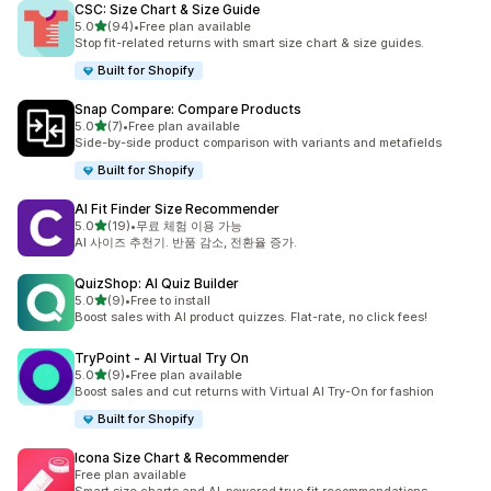
CSC: Size Chart & Size Guide
별 5개 중
5.0
(94)
•
Free plan available
총 리뷰 94개
Stop fit-related returns with smart size chart & size guides.
Built for Shopify
Snap Compare: Compare Products
별 5개 중
5.0
(7)
•
Free plan available
총 리뷰 7개
Side-by-side product comparison with variants and metafields
Built for Shopify
AI Fit Finder Size Recommender
별 5개 중
5.0
(19)
•
무료 체험 이용 가능
총 리뷰 19개
AI 사이즈 추천기. 반품 감소, 전환율 증가.
QuizShop: AI Quiz Builder
별 5개 중
5.0
(9)
•
Free to install
총 리뷰 9개
Boost sales with AI product quizzes. Flat-rate, no click fees!
TryPoint ‑ AI Virtual Try On
별 5개 중
5.0
(9)
•
Free plan available
총 리뷰 9개
Boost sales and cut returns with Virtual AI Try-On for fashion
Built for Shopify
Icona Size Chart & Recommender
Free plan available