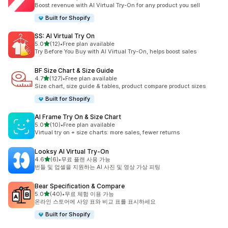
총 리뷰 12개
Boost revenue with AI Virtual Try-On for any product you sell
Built for Shopify
SS: AI Virtual Try On
별 5개 중
5.0
(12)
•
Free plan available
총 리뷰 12개
Try Before You Buy with AI Virtual Try-On, helps boost sales
BF Size Chart & Size Guide
별 5개 중
4.7
(127)
•
Free plan available
총 리뷰 127개
Size chart, size guide & tables, product compare product sizes
Built for Shopify
AI Frame Try On & Size Chart
별 5개 중
5.0
(10)
•
Free plan available
총 리뷰 10개
Virtual try on + size charts: more sales, fewer returns
Looksy AI Virtual Try‑On
별 5개 중
4.6
(6)
•
무료 플랜 사용 가능
총 리뷰 6개
번들 및 업셀을 지원하는 AI 사진 및 영상 가상 피팅
Bear Specification & Compare
별 5개 중
5.0
(40)
•
무료 체험 이용 가능
총 리뷰 40개
온라인 스토어에 사양 표와 비교 표를 표시하세요
Built for Shopify