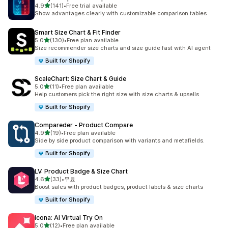
별 5개 중
4.9
(141)
•
Free trial available
총 리뷰 141개
Show advantages clearly with customizable comparison tables
Smart Size Chart & Fit Finder
별 5개 중
5.0
(130)
•
Free plan available
총 리뷰 130개
Size recommender size charts and size guide fast with AI agent
Built for Shopify
ScaleChart: Size Chart & Guide
별 5개 중
5.0
(11)
•
Free plan available
총 리뷰 11개
Help customers pick the right size with size charts & upsells
Built for Shopify
Compareder ‑ Product Compare
별 5개 중
4.9
(19)
•
Free plan available
총 리뷰 19개
Side by side product comparison with variants and metafields.
Built for Shopify
LV: Product Badge & Size Chart
별 5개 중
4.6
(33)
•
무료
총 리뷰 33개
Boost sales with product badges, product labels & size charts
Built for Shopify
Icona: AI Virtual Try On
별 5개 중
5.0
(12)
•
Free plan available