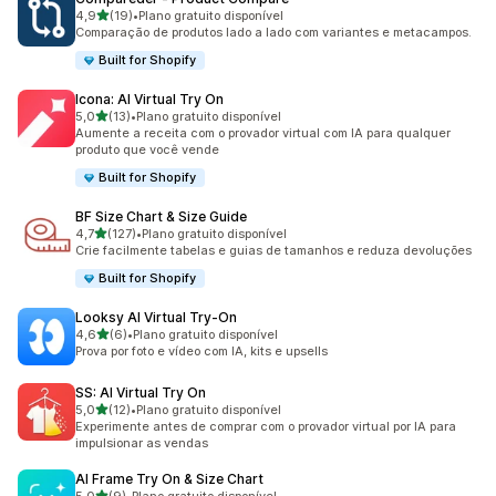
de 5 estrelas
4,9
(19)
•
Plano gratuito disponível
19 avaliações ao todo
Comparação de produtos lado a lado com variantes e metacampos.
Built for Shopify
Icona: AI Virtual Try On
de 5 estrelas
5,0
(13)
•
Plano gratuito disponível
13 avaliações ao todo
Aumente a receita com o provador virtual com IA para qualquer
produto que você vende
Built for Shopify
BF Size Chart & Size Guide
de 5 estrelas
4,7
(127)
•
Plano gratuito disponível
127 avaliações ao todo
Crie facilmente tabelas e guias de tamanhos e reduza devoluções
Built for Shopify
Looksy AI Virtual Try‑On
de 5 estrelas
4,6
(6)
•
Plano gratuito disponível
6 avaliações ao todo
Prova por foto e vídeo com IA, kits e upsells
SS: AI Virtual Try On
de 5 estrelas
5,0
(12)
•
Plano gratuito disponível
12 avaliações ao todo
Experimente antes de comprar com o provador virtual por IA para
impulsionar as vendas
AI Frame Try On & Size Chart
de 5 estrelas