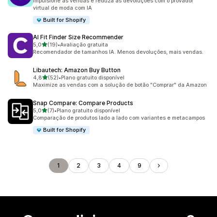
Impulsione as vendas e reduza as devoluções com o provador
virtual de moda com IA
Built for Shopify
AI Fit Finder Size Recommender
de 5 estrelas
5,0
(19)
•
Avaliação gratuita
19 avaliações ao todo
Recomendador de tamanhos IA. Menos devoluções, mais vendas.
Libautech: Amazon Buy Button
de 5 estrelas
4,8
(52)
•
Plano gratuito disponível
52 avaliações ao todo
Maximize as vendas com a solução de botão "Comprar" da Amazon
Snap Compare: Compare Products
de 5 estrelas
5,0
(7)
•
Plano gratuito disponível
7 avaliações ao todo
Comparação de produtos lado a lado com variantes e metacampos
Built for Shopify
1
2
3
4
9