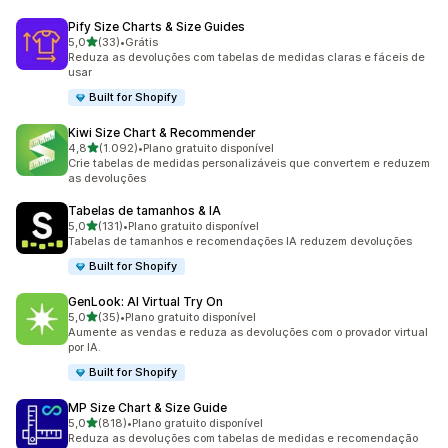
Pify Size Charts & Size Guides
de 5 estrelas
5,0
(33)
•
Grátis
33 avaliações ao todo
Reduza as devoluções com tabelas de medidas claras e fáceis de
usar
Built for Shopify
Kiwi Size Chart & Recommender
de 5 estrelas
4,8
(1.092)
•
Plano gratuito disponível
1092 avaliações ao todo
Crie tabelas de medidas personalizáveis que convertem e reduzem
as devoluções
Tabelas de tamanhos & IA
de 5 estrelas
5,0
(131)
•
Plano gratuito disponível
131 avaliações ao todo
Tabelas de tamanhos e recomendações IA reduzem devoluções
Built for Shopify
GenLook: AI Virtual Try On
de 5 estrelas
5,0
(35)
•
Plano gratuito disponível
35 avaliações ao todo
Aumente as vendas e reduza as devoluções com o provador virtual
por IA.
Built for Shopify
MP Size Chart & Size Guide
de 5 estrelas
5,0
(818)
•
Plano gratuito disponível
818 avaliações ao todo
Reduza as devoluções com tabelas de medidas e recomendação