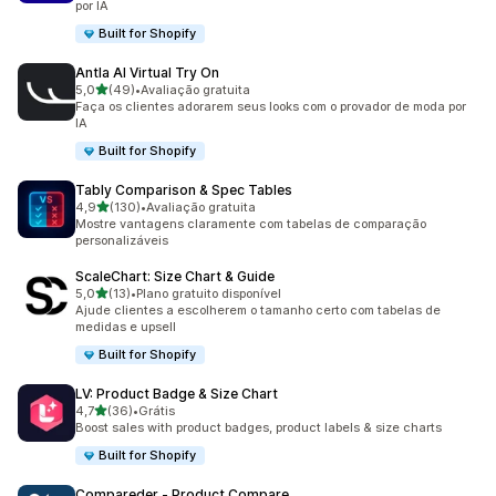
por IA
Built for Shopify
Antla AI Virtual Try On
de 5 estrelas
5,0
(49)
•
Avaliação gratuita
49 avaliações ao todo
Faça os clientes adorarem seus looks com o provador de moda por
IA
Built for Shopify
Tably Comparison & Spec Tables
de 5 estrelas
4,9
(130)
•
Avaliação gratuita
130 avaliações ao todo
Mostre vantagens claramente com tabelas de comparação
personalizáveis
ScaleChart: Size Chart & Guide
de 5 estrelas
5,0
(13)
•
Plano gratuito disponível
13 avaliações ao todo
Ajude clientes a escolherem o tamanho certo com tabelas de
medidas e upsell
Built for Shopify
LV: Product Badge & Size Chart
de 5 estrelas
4,7
(36)
•
Grátis
36 avaliações ao todo
Boost sales with product badges, product labels & size charts
Built for Shopify
Compareder ‑ Product Compare