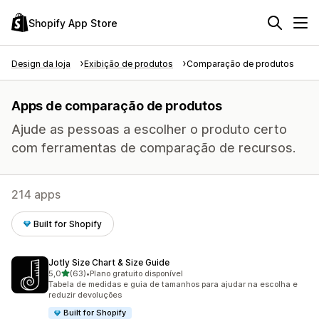
Shopify App Store
Design da loja
Exibição de produtos
Comparação de produtos
Apps de comparação de produtos
Ajude as pessoas a escolher o produto certo
com ferramentas de comparação de recursos.
214 apps
Built for Shopify
Jotly Size Chart & Size Guide
de 5 estrelas
5,0
(63)
•
Plano gratuito disponível
63 avaliações ao todo
Tabela de medidas e guia de tamanhos para ajudar na escolha e
reduzir devoluções
Built for Shopify