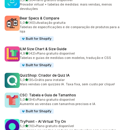
5,0
(9)
•
Plano gratuito disponível
9 avaliações ao todo
Provador virtual + tabelas de medidas: mais vendas, menos
devoluções
Bear Specs & Compare
de 5 estrelas
5,0
(40)
•
Avaliação gratuita
40 avaliações ao todo
Tabelas de especificações e de comparação de produtos para a
loja
Built for Shopify
ILM Size Chart & Size Guide
de 5 estrelas
4,9
(42)
•
Plano gratuito disponível
42 avaliações ao todo
Tabelas e guias de medidas com modelos, tradução e CSS
Built for Shopify
QuizShop: Criador de Quiz IA
de 5 estrelas
5,0
(9)
•
Grátis para instalar
9 avaliações ao todo
Mais vendas com quizzes IA. Taxa fixa, sem custo por clique!
CSC: Tabela e Guia de Tamanhos
de 5 estrelas
5,0
(94)
•
Plano gratuito disponível
94 avaliações ao todo
Aumente as vendas com tamanhos precisos e IA
Built for Shopify
TryPoint ‑ AI Virtual Try On
de 5 estrelas
5,0
(10)
•
Plano gratuito disponível
10 avaliações ao todo