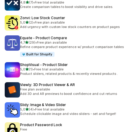
/ 5 tähteä
4,8
(7)
•
Free trial available
7 arvostelua yhteensä
Create comparison tables to boost visibility and drive sales.
Zonvi: Low Stock Counter
/ 5 tähteä
5,0
(2)
•
Free plan available
2 arvostelua yhteensä
Add urgency with custom low stock counters on product pages
Equate ‑ Product Compare
/ 5 tähteä
4,7
(29)
•
Free plan available
29 arvostelua yhteensä
Refine compare product experience w/ product comparison tables
Built for Shopify
ShopVisual ‑ Product Slider
/ 5 tähteä
5,0
(1)
•
Free trial available
1 arvostelua yhteensä
Product sliders, related products & recently viewed products .
Viewly: 3D Product Viewer & AR
Free plan available
Add 3D and AR previews to boost confidence and cut returns
Slidy: Image & Video Slider
/ 5 tähteä
5,0
(4)
•
Free trial available
4 arvostelua yhteensä
Schedule clickable image and video sliders - set and forget!
Product Password Lock
Free