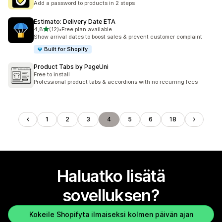
Add a password to products in 2 steps
Estimato: Delivery Date ETA
/ 5 tähteä
4,8
(12)
•
Free plan available
12 arvostelua yhteensä
Show arrival dates to boost sales & prevent customer complaint
Built for Shopify
Product Tabs by PageUni
Free to install
Professional product tabs & accordions with no recurring fees
1
2
3
4
5
6
18
Haluatko lisätä
sovelluksen?
Kokeile Shopifyta ilmaiseksi kolmen päivän ajan