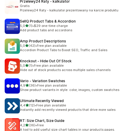
Przelewy24 Raty ‑ kalkulator
Gratis
Przelewy24 Raty - kalkulator prezentowany na karcie produktu
SellQ Product Tabs & Accordion
/ 5 tähteä
5,0
(1)
•
$29 one-time charge
1 arvostelua yhteensä
Add product tabs and accordions
Amp Product Descriptions
/ 5 tähteä
5,0
(42)
•
Free plan available
42 arvostelua yhteensä
Accordion Product Tabs to Boost SEO, Traffic and Sales
Knockout ‑ Hide Out Of Stock
/ 5 tähteä
5,0
(1)
•
Free plan available
1 arvostelua yhteensä
Hide out of stock products across multiple sales channels
Vario ‑ Variation Swatches
/ 5 tähteä
4,9
(36)
•
Free plan available
36 arvostelua yhteensä
Show product variants in style: color, images, custom swatches
Ultimate Recently Viewed
/ 5 tähteä
4,4
(12)
•
Free plan available
12 arvostelua yhteensä
Instantly add recently viewed products that drive more sales
RT: Size Chart, Size Guide
/ 5 tähteä
4,2
(36)
•
Free
36 arvostelua yhteensä
A tool to add useful size chart tables in your products pages.