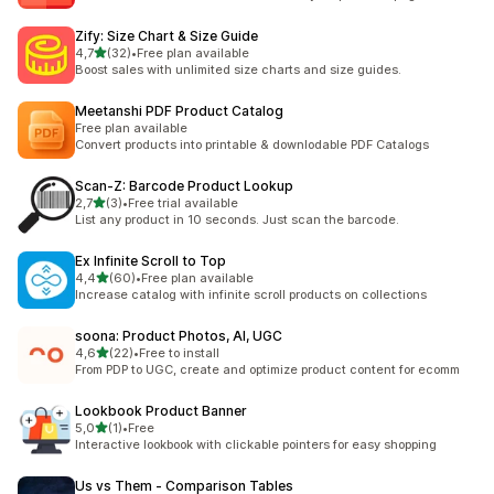
Zify: Size Chart & Size Guide
/ 5 tähteä
4,7
(32)
•
Free plan available
32 arvostelua yhteensä
Boost sales with unlimited size charts and size guides.
Meetanshi PDF Product Catalog
Free plan available
Convert products into printable & downlodable PDF Catalogs
Scan‑Z: Barcode Product Lookup
/ 5 tähteä
2,7
(3)
•
Free trial available
3 arvostelua yhteensä
List any product in 10 seconds. Just scan the barcode.
Ex Infinite Scroll to Top
/ 5 tähteä
4,4
(60)
•
Free plan available
60 arvostelua yhteensä
Increase catalog with infinite scroll products on collections
soona: Product Photos, AI, UGC
/ 5 tähteä
4,6
(22)
•
Free to install
22 arvostelua yhteensä
From PDP to UGC, create and optimize product content for ecomm
Lookbook Product Banner
/ 5 tähteä
5,0
(1)
•
Free
1 arvostelua yhteensä
Interactive lookbook with clickable pointers for easy shopping
Us vs Them ‑ Comparison Tables