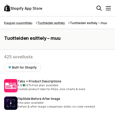
Shopify App Store
Kaupan suunnittelu
Tuotteiden esittely
Tuotteiden esittely – muu
Tuotteiden esittely – muu
425 sovellusta
Built for Shopify
Tabs + Product Descriptions
/ 5 tähteä
4,8
(27)
•
Free plan available
27 arvostelua yhteensä
Custom product tabs for FAQs, size charts & more
FlipSlide Before After Image
Free plan available
Before & after image comparison slider, no code needed