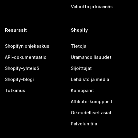
Valuutta ja käännös
Resurssit
Shopify
Shopifyn ohjekeskus
Tietoja
API-dokumentaatio
Uramahdollisuudet
Shopify-yhteisö
Sijoittajat
Shopify-blogi
Lehdistö ja media
Tutkimus
Kumppanit
Affiliate-kumppanit
Oikeudelliset asiat
Palvelun tila