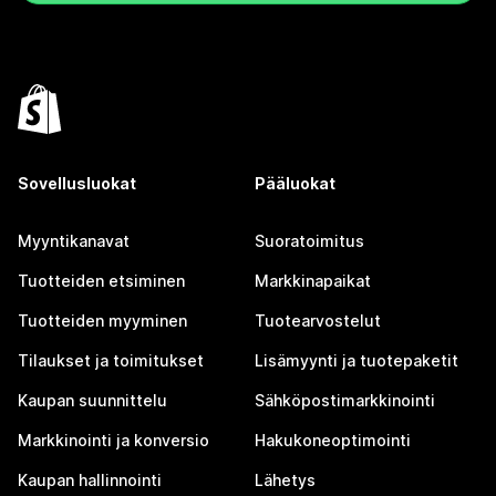
Sovellusluokat
Pääluokat
Myyntikanavat
Suoratoimitus
Tuotteiden etsiminen
Markkinapaikat
Tuotteiden myyminen
Tuotearvostelut
Tilaukset ja toimitukset
Lisämyynti ja tuotepaketit
Kaupan suunnittelu
Sähköpostimarkkinointi
Markkinointi ja konversio
Hakukoneoptimointi
Kaupan hallinnointi
Lähetys