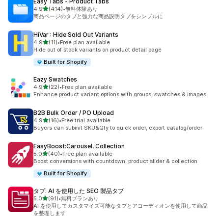
Easy Tabs ‑ Product Tabs
5つ星中
4.9
(414)
•
無料体験あり
合計レビュー数：414件
商品ページのタブと強力な商品説明タブをシンプルに
HiVar : Hide Sold Out Variants
5つ星中
4.9
(11)
•
Free plan available
合計レビュー数：11件
Hide out of stock variants on product detail page
Built for Shopify
Eazy Swatches
5つ星中
4.9
(22)
•
Free plan available
合計レビュー数：22件
Enhance product variant options with groups, swatches & images
B2B Bulk Order / PO Upload
5つ星中
4.9
(16)
•
Free trial available
合計レビュー数：16件
Buyers can submit SKU&Qty to quick order, export catalog/order
EasyBoost:Carousel, Collection
5つ星中
5.0
(40)
•
Free plan available
合計レビュー数：40件
Boost conversions with countdown, product slider & collection
Built for Shopify
タブ: AI を使用した SEO 製品タブ
5つ星中
5.0
(91)
•
無料プランあり
合計レビュー数：91件
AI を使用してカスタマイズ可能なタブとアコーディオンを使用して商品
を整理します