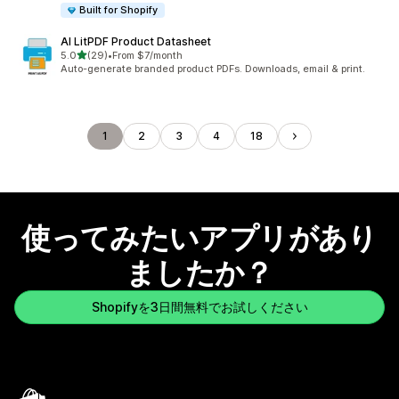
Built for Shopify
AI LitPDF Product Datasheet
5つ星中
5.0
(29)
•
From $7/month
合計レビュー数：29件
Auto-generate branded product PDFs. Downloads, email & print.
1
2
3
4
18
使ってみたいアプリがあり
ましたか？
Shopifyを3日間無料でお試しください