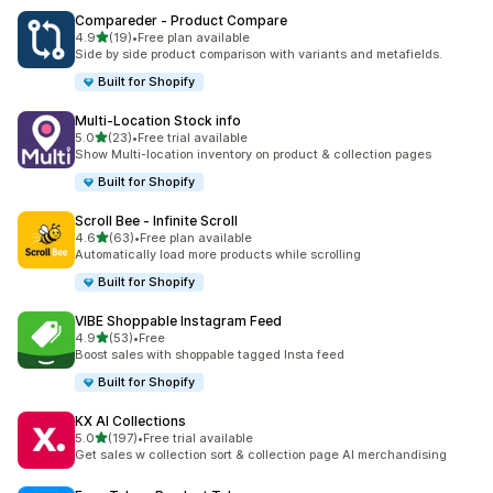
Compareder ‑ Product Compare
5つ星中
4.9
(19)
•
Free plan available
合計レビュー数：19件
Side by side product comparison with variants and metafields.
Built for Shopify
Multi‑Location Stock info
5つ星中
5.0
(23)
•
Free trial available
合計レビュー数：23件
Show Multi-location inventory on product & collection pages
Built for Shopify
Scroll Bee ‑ Infinite Scroll
5つ星中
4.6
(63)
•
Free plan available
合計レビュー数：63件
Automatically load more products while scrolling
Built for Shopify
VIBE Shoppable Instagram Feed
5つ星中
4.9
(53)
•
Free
合計レビュー数：53件
Boost sales with shoppable tagged Insta feed
Built for Shopify
KX AI Collections
5つ星中
5.0
(197)
•
Free trial available
合計レビュー数：197件
Get sales w collection sort & collection page AI merchandising