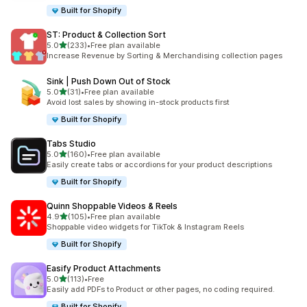
Built for Shopify
ST: Product & Collection Sort
5つ星中
5.0
(233)
•
Free plan available
合計レビュー数：233件
Increase Revenue by Sorting & Merchandising collection pages
Sink | Push Down Out of Stock
5つ星中
5.0
(31)
•
Free plan available
合計レビュー数：31件
Avoid lost sales by showing in-stock products first
Built for Shopify
Tabs Studio
5つ星中
5.0
(160)
•
Free plan available
合計レビュー数：160件
Easily create tabs or accordions for your product descriptions
Built for Shopify
Quinn Shoppable Videos & Reels
5つ星中
4.9
(105)
•
Free plan available
合計レビュー数：105件
Shoppable video widgets for TikTok & Instagram Reels
Built for Shopify
Easify Product Attachments
5つ星中
5.0
(113)
•
Free
合計レビュー数：113件
Easily add PDFs to Product or other pages, no coding required.
Built for Shopify