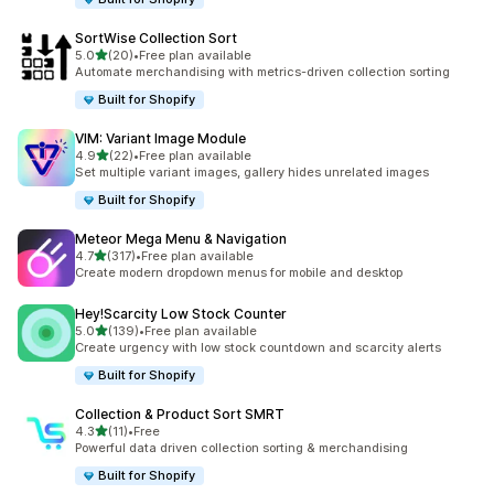
SortWise Collection Sort
5つ星中
5.0
(20)
•
Free plan available
合計レビュー数：20件
Automate merchandising with metrics-driven collection sorting
Built for Shopify
VIM: Variant Image Module
5つ星中
4.9
(22)
•
Free plan available
合計レビュー数：22件
Set multiple variant images, gallery hides unrelated images
Built for Shopify
Meteor Mega Menu & Navigation
5つ星中
4.7
(317)
•
Free plan available
合計レビュー数：317件
Create modern dropdown menus for mobile and desktop
Hey!Scarcity Low Stock Counter
5つ星中
5.0
(139)
•
Free plan available
合計レビュー数：139件
Create urgency with low stock countdown and scarcity alerts
Built for Shopify
Collection & Product Sort SMRT
5つ星中
4.3
(11)
•
Free
合計レビュー数：11件
Powerful data driven collection sorting & merchandising
Built for Shopify