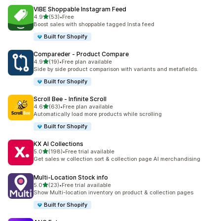
VIBE Shoppable Instagram Feed
5つ星中
4.9
(53)
•
Free
合計レビュー数：53件
Boost sales with shoppable tagged Insta feed
Built for Shopify
Compareder ‑ Product Compare
5つ星中
4.9
(19)
•
Free plan available
合計レビュー数：19件
Side by side product comparison with variants and metafields.
Built for Shopify
Scroll Bee ‑ Infinite Scroll
5つ星中
4.6
(63)
•
Free plan available
合計レビュー数：63件
Automatically load more products while scrolling
Built for Shopify
KX AI Collections
5つ星中
5.0
(198)
•
Free trial available
合計レビュー数：198件
Get sales w collection sort & collection page AI merchandising
Multi‑Location Stock info
5つ星中
5.0
(23)
•
Free trial available
合計レビュー数：23件
Show Multi-location inventory on product & collection pages
Built for Shopify