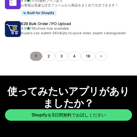
5つ星中
4.9
(171)
•
無料プランあり
合計レビュー数：171件
お客様は迅速な注文フォームから商品をまとめて注文できます！
Built for Shopify
B2B Bulk Order / PO Upload
5つ星中
4.9
(16)
•
Free trial available
合計レビュー数：16件
Buyers can submit SKU&Qty to quick order, export catalog/order
1
2
3
4
18
使ってみたいアプリがあり
ましたか？
Shopifyを3日間無料でお試しください