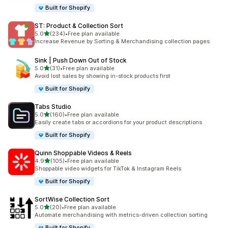
Built for Shopify
ST: Product & Collection Sort
5つ星中
5.0
(234)
•
Free plan available
合計レビュー数：234件
Increase Revenue by Sorting & Merchandising collection pages
Sink | Push Down Out of Stock
5つ星中
5.0
(31)
•
Free plan available
合計レビュー数：31件
Avoid lost sales by showing in-stock products first
Built for Shopify
Tabs Studio
5つ星中
5.0
(160)
•
Free plan available
合計レビュー数：160件
Easily create tabs or accordions for your product descriptions
Built for Shopify
Quinn Shoppable Videos & Reels
5つ星中
4.9
(105)
•
Free plan available
合計レビュー数：105件
Shoppable video widgets for TikTok & Instagram Reels
Built for Shopify
SortWise Collection Sort
5つ星中
5.0
(20)
•
Free plan available
合計レビュー数：20件
Automate merchandising with metrics-driven collection sorting
Built for Shopify