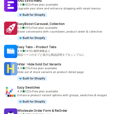
ANG Extra menu
5つ星中
5.0
(62)
•
Free plan available
合計レビュー数：62件
Upgrade your store and enhance shopping with smart menus
Built for Shopify
EasyBoost:Carousel, Collection
5つ星中
5.0
(41)
•
Free plan available
合計レビュー数：41件
Boost conversions with countdown, product slider & collection
Built for Shopify
Easy Tabs ‑ Product Tabs
5つ星中
4.9
(413)
•
無料体験あり
合計レビュー数：413件
商品ページのタブと強力な商品説明タブをシンプルに
HiVar : Hide Sold Out Variants
5つ星中
4.9
(11)
•
Free plan available
合計レビュー数：11件
Hide out of stock variants on product detail page
Built for Shopify
Eazy Swatches
5つ星中
4.9
(22)
•
Free plan available
合計レビュー数：22件
Enhance product variant options with groups, swatches & images
Built for Shopify
Wholesale Order Form & ReOrder