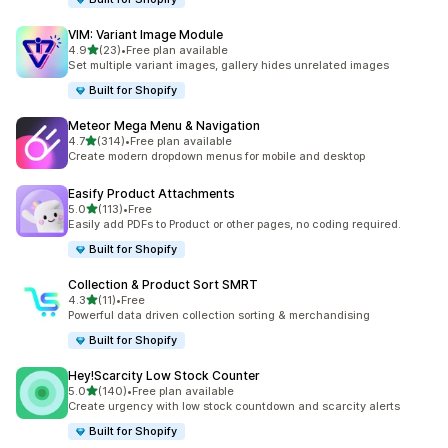
VIM: Variant Image Module
5つ星中
4.9
(23)
•
Free plan available
合計レビュー数：23件
Set multiple variant images, gallery hides unrelated images
Built for Shopify
Meteor Mega Menu & Navigation
5つ星中
4.7
(314)
•
Free plan available
合計レビュー数：314件
Create modern dropdown menus for mobile and desktop
Easify Product Attachments
5つ星中
5.0
(113)
•
Free
合計レビュー数：113件
Easily add PDFs to Product or other pages, no coding required.
Built for Shopify
Collection & Product Sort SMRT
5つ星中
4.3
(11)
•
Free
合計レビュー数：11件
Powerful data driven collection sorting & merchandising
Built for Shopify
Hey!Scarcity Low Stock Counter
5つ星中
5.0
(140)
•
Free plan available
合計レビュー数：140件
Create urgency with low stock countdown and scarcity alerts
Built for Shopify