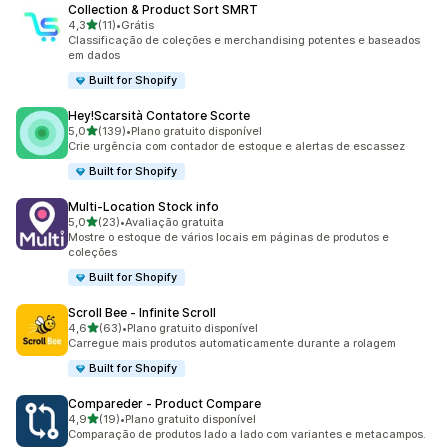
Collection & Product Sort SMRT
de 5 estrelas
4,3
(11)
•
Grátis
11 avaliações ao todo
Classificação de coleções e merchandising potentes e baseados
em dados
Built for Shopify
Hey!Scarsità Contatore Scorte
de 5 estrelas
5,0
(139)
•
Plano gratuito disponível
139 avaliações ao todo
Crie urgência com contador de estoque e alertas de escassez
Built for Shopify
Multi‑Location Stock info
de 5 estrelas
5,0
(23)
•
Avaliação gratuita
23 avaliações ao todo
Mostre o estoque de vários locais em páginas de produtos e
coleções
Built for Shopify
Scroll Bee ‑ Infinite Scroll
de 5 estrelas
4,6
(63)
•
Plano gratuito disponível
63 avaliações ao todo
Carregue mais produtos automaticamente durante a rolagem
Built for Shopify
Compareder ‑ Product Compare
de 5 estrelas
4,9
(19)
•
Plano gratuito disponível
19 avaliações ao todo
Comparação de produtos lado a lado com variantes e metacampos.