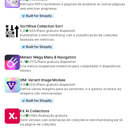
113 avaliações ao todo
Adicione PDFs facilmente a páginas de produtos ou outras páginas
sem precisar programar.
Built for Shopify
SortWise Collection Sort
de 5 estrelas
5,0
(20)
•
Plano gratuito disponível
20 avaliações ao todo
Automatize o merchandising com a classificação de coleções
baseada em métricas
Built for Shopify
Meteor Mega Menu & Navigation
de 5 estrelas
4,7
(317)
•
Plano gratuito disponível
317 avaliações ao todo
Crie menus suspensos modernos para computador e dispositivos
móveis
VIM: Variant Image Module
de 5 estrelas
4,9
(22)
•
Plano gratuito disponível
22 avaliações ao todo
Defina várias imagens para as variantes, e a galeria ocultará as
imagens não relacionadas.
Built for Shopify
KX AI Collections
de 5 estrelas
5,0
(198)
•
Avaliação gratuita
198 avaliações ao todo
Gere vendas com ordenação de coleções e merchandising por IA
na página de coleções