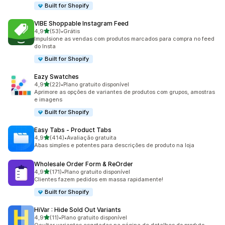
Built for Shopify
VIBE Shoppable Instagram Feed
de 5 estrelas
4,9
(53)
•
Grátis
53 avaliações ao todo
Impulsione as vendas com produtos marcados para compra no feed
do Insta
Built for Shopify
Eazy Swatches
de 5 estrelas
4,9
(22)
•
Plano gratuito disponível
22 avaliações ao todo
Aprimore as opções de variantes de produtos com grupos, amostras
e imagens
Built for Shopify
Easy Tabs ‑ Product Tabs
de 5 estrelas
4,9
(414)
•
Avaliação gratuita
414 avaliações ao todo
Abas simples e potentes para descrições de produto na loja
Wholesale Order Form & ReOrder
de 5 estrelas
4,9
(171)
•
Plano gratuito disponível
171 avaliações ao todo
Clientes fazem pedidos em massa rapidamente!
Built for Shopify
HiVar : Hide Sold Out Variants
de 5 estrelas
4,9
(11)
•
Plano gratuito disponível
11 avaliações ao todo