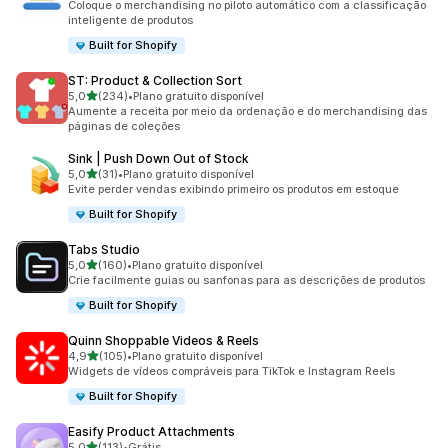
Coloque o merchandising no piloto automático com a classificação
inteligente de produtos
Built for Shopify
ST: Product & Collection Sort
de 5 estrelas
5,0
(234)
•
Plano gratuito disponível
234 avaliações ao todo
Aumente a receita por meio da ordenação e do merchandising das
páginas de coleções
Sink | Push Down Out of Stock
de 5 estrelas
5,0
(31)
•
Plano gratuito disponível
31 avaliações ao todo
Evite perder vendas exibindo primeiro os produtos em estoque
Built for Shopify
Tabs Studio
de 5 estrelas
5,0
(160)
•
Plano gratuito disponível
160 avaliações ao todo
Crie facilmente guias ou sanfonas para as descrições de produtos
Built for Shopify
Quinn Shoppable Videos & Reels
de 5 estrelas
4,9
(105)
•
Plano gratuito disponível
105 avaliações ao todo
Widgets de vídeos compráveis para TikTok e Instagram Reels
Built for Shopify
Easify Product Attachments
de 5 estrelas
5,0
(113)
•
Grátis