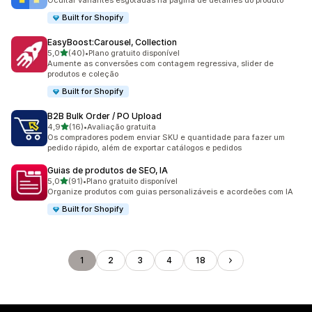
Ocultar variantes esgotadas na página de detalhes do produto
Built for Shopify
EasyBoost:Carousel, Collection
de 5 estrelas
5,0
(40)
•
Plano gratuito disponível
40 avaliações ao todo
Aumente as conversões com contagem regressiva, slider de
produtos e coleção
Built for Shopify
B2B Bulk Order / PO Upload
de 5 estrelas
4,9
(16)
•
Avaliação gratuita
16 avaliações ao todo
Os compradores podem enviar SKU e quantidade para fazer um
pedido rápido, além de exportar catálogos e pedidos
Guias de produtos de SEO, IA
de 5 estrelas
5,0
(91)
•
Plano gratuito disponível
91 avaliações ao todo
Organize produtos com guias personalizáveis e acordeões com IA
Built for Shopify
1
2
3
4
18