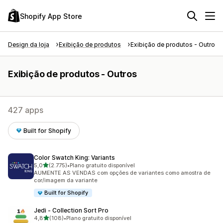
Shopify App Store
Design da loja
Exibição de produtos
Exibição de produtos - Outros
Exibição de produtos - Outros
427 apps
Built for Shopify
Color Swatch King: Variants
de 5 estrelas
5,0
(2.775)
•
Plano gratuito disponível
2775 avaliações ao todo
AUMENTE AS VENDAS com opções de variantes como amostra de
cor/imagem da variante
Built for Shopify
Jedi ‑ Collection Sort Pro
de 5 estrelas
4,8
(108)
•
Plano gratuito disponível
108 avaliações ao todo