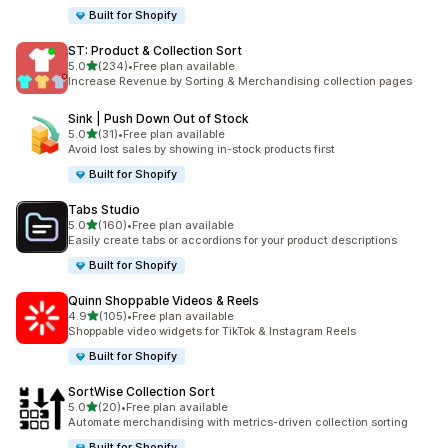
Built for Shopify
ST: Product & Collection Sort
เต็ม 5 ดาว
5.0
(234)
•
Free plan available
ทั้งหมด 234 รีวิว
Increase Revenue by Sorting & Merchandising collection pages
Sink | Push Down Out of Stock
เต็ม 5 ดาว
5.0
(31)
•
Free plan available
ทั้งหมด 31 รีวิว
Avoid lost sales by showing in-stock products first
Built for Shopify
Tabs Studio
เต็ม 5 ดาว
5.0
(160)
•
Free plan available
ทั้งหมด 160 รีวิว
Easily create tabs or accordions for your product descriptions
Built for Shopify
Quinn Shoppable Videos & Reels
เต็ม 5 ดาว
4.9
(105)
•
Free plan available
ทั้งหมด 105 รีวิว
Shoppable video widgets for TikTok & Instagram Reels
Built for Shopify
SortWise Collection Sort
เต็ม 5 ดาว
5.0
(20)
•
Free plan available
ทั้งหมด 20 รีวิว
Automate merchandising with metrics-driven collection sorting
Built for Shopify