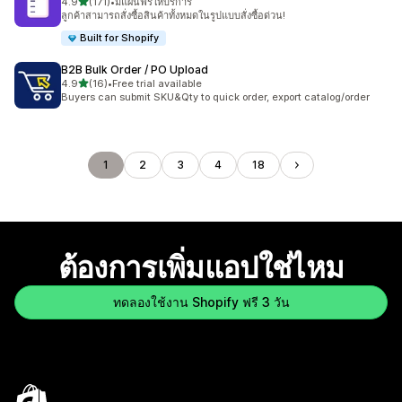
เต็ม 5 ดาว
4.9
(171)
•
มีแผนฟรีให้บริการ
ทั้งหมด 171 รีวิว
ลูกค้าสามารถสั่งซื้อสินค้าทั้งหมดในรูปแบบสั่งซื้อด่วน!
Built for Shopify
B2B Bulk Order / PO Upload
เต็ม 5 ดาว
4.9
(16)
•
Free trial available
ทั้งหมด 16 รีวิว
Buyers can submit SKU&Qty to quick order, export catalog/order
1
2
3
4
18
ต้องการเพิ่มแอปใช่ไหม
ทดลองใช้งาน Shopify ฟรี 3 วัน