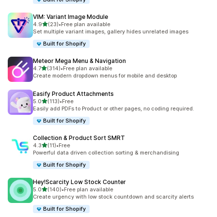
VIM: Variant Image Module
เต็ม 5 ดาว
4.9
(23)
•
Free plan available
ทั้งหมด 23 รีวิว
Set multiple variant images, gallery hides unrelated images
Built for Shopify
Meteor Mega Menu & Navigation
เต็ม 5 ดาว
4.7
(314)
•
Free plan available
ทั้งหมด 314 รีวิว
Create modern dropdown menus for mobile and desktop
Easify Product Attachments
เต็ม 5 ดาว
5.0
(113)
•
Free
ทั้งหมด 113 รีวิว
Easily add PDFs to Product or other pages, no coding required.
Built for Shopify
Collection & Product Sort SMRT
เต็ม 5 ดาว
4.3
(11)
•
Free
ทั้งหมด 11 รีวิว
Powerful data driven collection sorting & merchandising
Built for Shopify
Hey!Scarcity Low Stock Counter
เต็ม 5 ดาว
5.0
(140)
•
Free plan available
ทั้งหมด 140 รีวิว
Create urgency with low stock countdown and scarcity alerts
Built for Shopify