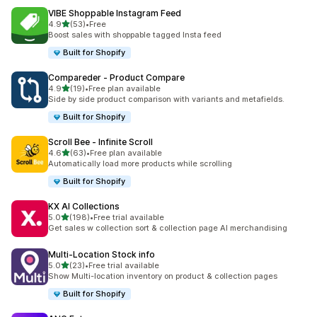
VIBE Shoppable Instagram Feed
เต็ม 5 ดาว
4.9
(53)
•
Free
ทั้งหมด 53 รีวิว
Boost sales with shoppable tagged Insta feed
Built for Shopify
Compareder ‑ Product Compare
เต็ม 5 ดาว
4.9
(19)
•
Free plan available
ทั้งหมด 19 รีวิว
Side by side product comparison with variants and metafields.
Built for Shopify
Scroll Bee ‑ Infinite Scroll
เต็ม 5 ดาว
4.6
(63)
•
Free plan available
ทั้งหมด 63 รีวิว
Automatically load more products while scrolling
Built for Shopify
KX AI Collections
เต็ม 5 ดาว
5.0
(198)
•
Free trial available
ทั้งหมด 198 รีวิว
Get sales w collection sort & collection page AI merchandising
Multi‑Location Stock info
เต็ม 5 ดาว
5.0
(23)
•
Free trial available
ทั้งหมด 23 รีวิว
Show Multi-location inventory on product & collection pages
Built for Shopify