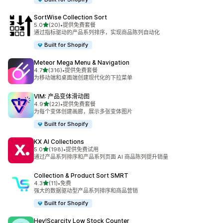
SortWise Collection Sort
星（满分 5 星）
5.0
(20)
•
提供免费套餐
总共 20 条评论
通过指标驱动的产品系列排序，实现商品陈列自动化
Built for Shopify
Meteor Mega Menu & Navigation
星（满分 5 星）
4.7
(316)
•
提供免费套餐
总共 316 条评论
为移动端和桌面端创建现代化的下拉菜单
VIM: 产品变体滑动图
星（满分 5 星）
4.9
(22)
•
提供免费套餐
总共 22 条评论
为每个变体创建画廊，展示多张变体图片
Built for Shopify
KX AI Collections
星（满分 5 星）
5.0
(198)
•
提供免费试用
总共 198 条评论
通过产品系列排序和产品系列页面 AI 商品陈列提升销量
Collection & Product Sort SMRT
星（满分 5 星）
4.3
(11)
•
免费
总共 11 条评论
强大的数据驱动型产品系列排序和商品营销
Built for Shopify
Hey!Scarcity Low Stock Counter