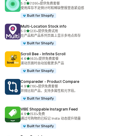
星（满分 5 星）
5.0
(139)
•
提供免费套餐
总共 139 条评论
使用库存不足倒计时和稀缺警报营造紧迫感
Built for Shopify
Multi‑Location Stock info
星（满分 5 星）
5.0
(23)
•
提供免费试用
总共 23 条评论
在产品和产品系列页面上显示多地点库存
Built for Shopify
Scroll Bee ‑ Infinite Scroll
星（满分 5 星）
4.6
(63)
•
提供免费套餐
总共 63 条评论
滚动页面时自动加载更多产品
Built for Shopify
Compareder ‑ Product Compare
星（满分 5 星）
4.9
(19)
•
提供免费套餐
总共 19 条评论
并排比较产品，支持多属性和元字段。
Built for Shopify
VIBE Shoppable Instagram Feed
星（满分 5 星）
4.9
(53)
•
免费
总共 53 条评论
通过可购物的已标记 Insta 动态提升销量
Built for Shopify