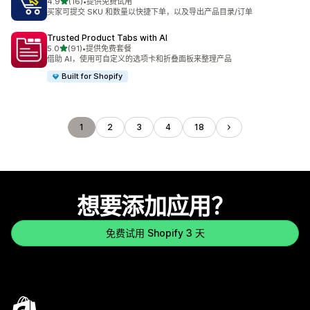
星（满分 5 星）
4.9
(16)
•
提供免费试用
总共 16 条评论
买家可提交 SKU 和数量以快捷下单，以及导出产品目录/订单
Trusted Product Tabs with AI
星（满分 5 星）
5.0
(91)
•
提供免费套餐
总共 91 条评论
借助 AI，使用可自定义的选项卡和折叠面板来整理产品
Built for Shopify
1
2
3
4
18
想要添加应用？
免费试用 Shopify 3 天