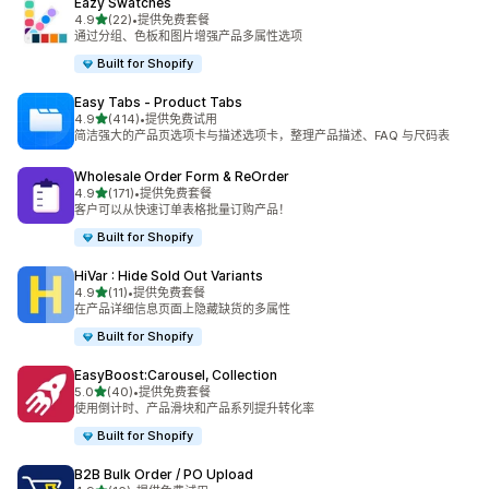
Eazy Swatches
星（满分 5 星）
4.9
(22)
•
提供免费套餐
总共 22 条评论
通过分组、色板和图片增强产品多属性选项
Built for Shopify
Easy Tabs ‑ Product Tabs
星（满分 5 星）
4.9
(414)
•
提供免费试用
总共 414 条评论
简洁强大的产品页选项卡与描述选项卡，整理产品描述、FAQ 与尺码表
Wholesale Order Form & ReOrder
星（满分 5 星）
4.9
(171)
•
提供免费套餐
总共 171 条评论
客户可以从快速订单表格批量订购产品！
Built for Shopify
HiVar : Hide Sold Out Variants
星（满分 5 星）
4.9
(11)
•
提供免费套餐
总共 11 条评论
在产品详细信息页面上隐藏缺货的多属性
Built for Shopify
EasyBoost:Carousel, Collection
星（满分 5 星）
5.0
(40)
•
提供免费套餐
总共 40 条评论
使用倒计时、产品滑块和产品系列提升转化率
Built for Shopify
B2B Bulk Order / PO Upload