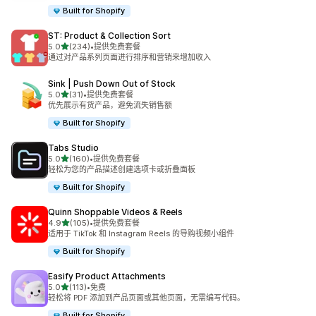
Built for Shopify
ST: Product & Collection Sort
星（满分 5 星）
5.0
(234)
•
提供免费套餐
总共 234 条评论
通过对产品系列页面进行排序和营销来增加收入
Sink | Push Down Out of Stock
星（满分 5 星）
5.0
(31)
•
提供免费套餐
总共 31 条评论
优先展示有货产品，避免流失销售额
Built for Shopify
Tabs Studio
星（满分 5 星）
5.0
(160)
•
提供免费套餐
总共 160 条评论
轻松为您的产品描述创建选项卡或折叠面板
Built for Shopify
Quinn Shoppable Videos & Reels
星（满分 5 星）
4.9
(105)
•
提供免费套餐
总共 105 条评论
适用于 TikTok 和 Instagram Reels 的导购视频小组件
Built for Shopify
Easify Product Attachments
星（满分 5 星）
5.0
(113)
•
免费
总共 113 条评论
轻松将 PDF 添加到产品页面或其他页面，无需编写代码。
Built for Shopify