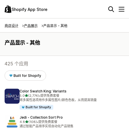
Shopify App Store
商店设计
产品展示
产品显示 - 其他
产品显示 - 其他
425 个应用
Built for Shopify
Color Swatch King: Variants
星（满分 5 星）
5.0
(2,774)
•
提供免费套餐
总共 2774 条评论
将多属性选项用作多属性图片/颜色色板，从而提高销量
Built for Shopify
Jedi ‑ Collection Sort Pro
星（满分 5 星）
4.8
(108)
•
提供免费套餐
总共 108 条评论
通过智能产品排序实现自动化产品销售