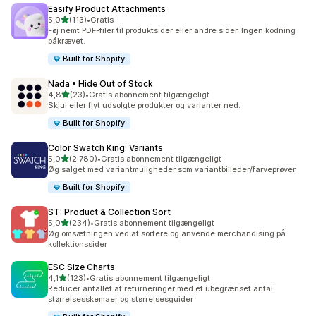
Easify Product Attachments
ud af 5 stjerner
5,0
(113)
•
Gratis
113 anmeldelser i alt
Føj nemt PDF-filer til produktsider eller andre sider. Ingen kodning
påkrævet.
Built for Shopify
Nada • Hide Out of Stock
ud af 5 stjerner
4,8
(23)
•
Gratis abonnement tilgængeligt
23 anmeldelser i alt
Skjul eller flyt udsolgte produkter og varianter ned.
Built for Shopify
Color Swatch King: Variants
ud af 5 stjerner
5,0
(2.780)
•
Gratis abonnement tilgængeligt
2780 anmeldelser i alt
Øg salget med variantmuligheder som variantbilleder/farveprøver
Built for Shopify
ST: Product & Collection Sort
ud af 5 stjerner
5,0
(234)
•
Gratis abonnement tilgængeligt
234 anmeldelser i alt
Øg omsætningen ved at sortere og anvende merchandising på
kollektionssider
ESC Size Charts
ud af 5 stjerner
4,1
(123)
•
Gratis abonnement tilgængeligt
123 anmeldelser i alt
Reducer antallet af returneringer med et ubegrænset antal
størrelsesskemaer og størrelsesguider