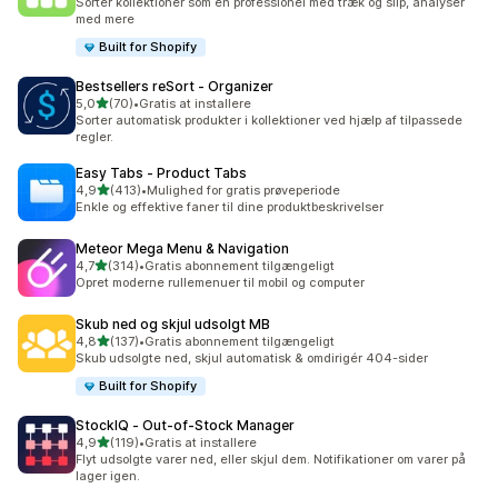
Sorter kollektioner som en professionel med træk og slip, analyser
med mere
Built for Shopify
Bestsellers reSort ‑ Organizer
ud af 5 stjerner
5,0
(70)
•
Gratis at installere
70 anmeldelser i alt
Sorter automatisk produkter i kollektioner ved hjælp af tilpassede
regler.
Easy Tabs ‑ Product Tabs
ud af 5 stjerner
4,9
(413)
•
Mulighed for gratis prøveperiode
413 anmeldelser i alt
Enkle og effektive faner til dine produktbeskrivelser
Meteor Mega Menu & Navigation
ud af 5 stjerner
4,7
(314)
•
Gratis abonnement tilgængeligt
314 anmeldelser i alt
Opret moderne rullemenuer til mobil og computer
Skub ned og skjul udsolgt MB
ud af 5 stjerner
4,8
(137)
•
Gratis abonnement tilgængeligt
137 anmeldelser i alt
Skub udsolgte ned, skjul automatisk & omdirigér 404-sider
Built for Shopify
StockIQ ‑ Out‑of‑Stock Manager
ud af 5 stjerner
4,9
(119)
•
Gratis at installere
119 anmeldelser i alt
Flyt udsolgte varer ned, eller skjul dem. Notifikationer om varer på
lager igen.