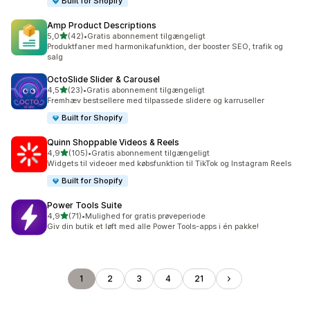
Built for Shopify
Amp Product Descriptions
ud af 5 stjerner
5,0
(42)
•
Gratis abonnement tilgængeligt
42 anmeldelser i alt
Produktfaner med harmonikafunktion, der booster SEO, trafik og
salg
OctoSlide Slider & Carousel
ud af 5 stjerner
4,5
(23)
•
Gratis abonnement tilgængeligt
23 anmeldelser i alt
Fremhæv bestsellere med tilpassede slidere og karruseller
Built for Shopify
Quinn Shoppable Videos & Reels
ud af 5 stjerner
4,9
(105)
•
Gratis abonnement tilgængeligt
105 anmeldelser i alt
Widgets til videoer med købsfunktion til TikTok og Instagram Reels
Built for Shopify
Power Tools Suite
ud af 5 stjerner
4,9
(71)
•
Mulighed for gratis prøveperiode
71 anmeldelser i alt
Giv din butik et løft med alle Power Tools-apps i én pakke!
1
2
3
4
21