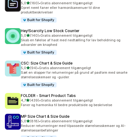
ud af 5 stjerner
5,0
(160)
•
Gratis abonnement tilgængeligt
160 anmeldelser i alt
Opret nemt faner eller harmonikamenuer til dine
produktbeskrivelser
Built for Shopify
Hey!Scarcity Low Stock Counter
ud af 5 stjerner
5,0
(140)
•
Gratis abonnement tilgængeligt
140 anmeldelser i alt
Skab en følelse af hast med nedtælling for lav beholdning og
advarsler om knaphed
Built for Shopify
CSC: Size Chart & Size Guide
ud af 5 stjerner
5,0
(94)
•
Gratis abonnement tilgængeligt
94 anmeldelser i alt
Sæt en stopper for returneringer på grund af pasform med smarte
størrelsesskemaer og -guider.
Built for Shopify
FOLDER ‑ Smart Product Tabs
ud af 5 stjerner
4,7
(439)
•
Gratis abonnement tilgængeligt
439 anmeldelser i alt
Faner og harmonika til bedre produktside og beskrivelse
MP Size Chart & Size Guide
ud af 5 stjerner
5,0
(818)
•
Gratis abonnement tilgængeligt
818 anmeldelser i alt
Reducer returneringer med tilpassede størrelsesskemaer og AI-
størrelsesanbefalinger