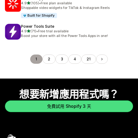
滿分 5 顆星
4.9
(105)
•
Free plan available
共有 105 則評價
Shoppable video widgets for TikTok & Instagram Reels
Built for Shopify
Power Tools Suite
滿分 5 顆星
4.9
(71)
•
Free trial available
共有 71 則評價
Boost your store with all the Power Tools Apps in one!
1
2
3
4
21
想要新增應用程式嗎？
免費試用 Shopify 3 天