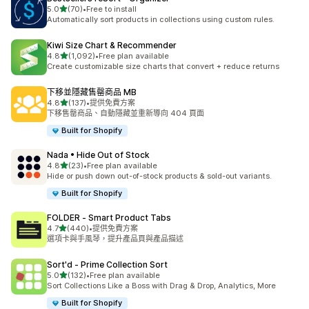
滿分 5 顆星
5.0
(70)
•
Free to install
共有 70 則評價
Automatically sort products in collections using custom rules.
Kiwi Size Chart & Recommender
滿分 5 顆星
4.8
(1,092)
•
Free plan available
共有 1092 則評價
Create customizable size charts that convert + reduce returns
下移並隱藏售罄商品 MB
滿分 5 顆星
4.8
(137)
•
提供免費方案
共有 137 則評價
下移售罄商品、自動隱藏並重新導向 404 頁面
Built for Shopify
Nada • Hide Out of Stock
滿分 5 顆星
4.8
(23)
•
Free plan available
共有 23 則評價
Hide or push down out-of-stock products & sold-out variants.
Built for Shopify
FOLDER ‑ Smart Product Tabs
滿分 5 顆星
4.7
(440)
•
提供免費方案
共有 440 則評價
選項卡與手風琴，提升產品頁與產品描述
Sort'd ‑ Prime Collection Sort
滿分 5 顆星
5.0
(132)
•
Free plan available
共有 132 則評價
Sort Collections Like a Boss with Drag & Drop, Analytics, More
Built for Shopify