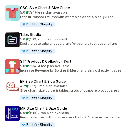
CSC: Size Chart & Size Guide
滿分 5 顆星
5.0
(94)
•
Free plan available
共有 94 則評價
Stop fit-related returns with smart size chart & size guides.
Built for Shopify
Tabs Studio
滿分 5 顆星
5.0
(160)
•
Free plan available
共有 160 則評價
Easily create tabs or accordions for your product descriptions
Built for Shopify
ST: Product & Collection Sort
滿分 5 顆星
5.0
(234)
•
Free plan available
共有 234 則評價
Increase Revenue by Sorting & Merchandising collection pages
BF Size Chart & Size Guide
滿分 5 顆星
4.7
(127)
•
Free plan available
共有 127 則評價
Size chart, size guide & tables, product compare product sizes
Built for Shopify
MP Size Chart & Size Guide
滿分 5 顆星
5.0
(818)
•
Free plan available
共有 818 則評價
Reduce returns with custom size charts & AI size recommender
Built for Shopify