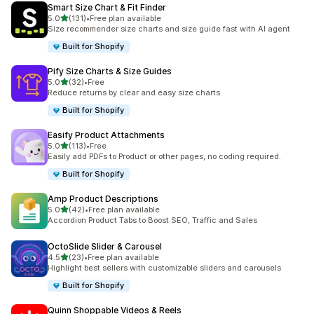
Smart Size Chart & Fit Finder
滿分 5 顆星
5.0
(131)
•
Free plan available
共有 131 則評價
Size recommender size charts and size guide fast with AI agent
Built for Shopify
Pify Size Charts & Size Guides
滿分 5 顆星
5.0
(32)
•
Free
共有 32 則評價
Reduce returns by clear and easy size charts
Built for Shopify
Easify Product Attachments
滿分 5 顆星
5.0
(113)
•
Free
共有 113 則評價
Easily add PDFs to Product or other pages, no coding required.
Built for Shopify
Amp Product Descriptions
滿分 5 顆星
5.0
(42)
•
Free plan available
共有 42 則評價
Accordion Product Tabs to Boost SEO, Traffic and Sales
OctoSlide Slider & Carousel
滿分 5 顆星
4.5
(23)
•
Free plan available
共有 23 則評價
Highlight best sellers with customizable sliders and carousels
Built for Shopify
Quinn Shoppable Videos & Reels