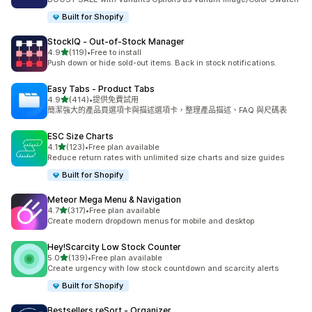
Built for Shopify
StockIQ ‑ Out‑of‑Stock Manager
滿分 5 顆星
4.9
(119)
•
Free to install
共有 119 則評價
Push down or hide sold-out items. Back in stock notifications.
Easy Tabs ‑ Product Tabs
滿分 5 顆星
4.9
(414)
•
提供免費試用
共有 414 則評價
簡潔強大的產品頁選項卡與描述選項卡，整理產品描述、FAQ 與尺碼表
ESC Size Charts
滿分 5 顆星
4.1
(123)
•
Free plan available
共有 123 則評價
Reduce return rates with unlimited size charts and size guides
Built for Shopify
Meteor Mega Menu & Navigation
滿分 5 顆星
4.7
(317)
•
Free plan available
共有 317 則評價
Create modern dropdown menus for mobile and desktop
Hey!Scarcity Low Stock Counter
滿分 5 顆星
5.0
(139)
•
Free plan available
共有 139 則評價
Create urgency with low stock countdown and scarcity alerts
Built for Shopify
Bestsellers reSort ‑ Organizer