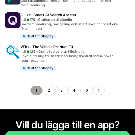
Öka försäljningen med AI-sökning, anpassade filter och
merchandising.
Quizell Smart AI Search & Menu
av 5 stjärnor
4,6
(76)
•
Gratisplan tillgänglig
76 recensioner totalt
Sökmerchandising, navigering och smart sökning för att öka
försäljningen
Built for Shopify
VFitz‑ The Vehicle Product Fit
av 5 stjärnor
4,9
(28)
•
Gratis testversion tillgänglig
28 recensioner totalt
Enkel filtrering för snabb matchningskontroll som minskar
returfrekvensen
Built for Shopify
1
2
3
4
6
Vill du lägga till en app?