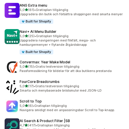
ANG Extra menu
av 5 stjärnor
5,0
(61)
•
Gratisplan tillgänglig
61 recensioner totalt
Uppgradera din butik och förbättra shoppingen med smarta menyer
Built for Shopify
Navi+ AI Menu Builder
av 5 stjärnor
5,0
(25)
•
Gratisplan tillgänglig
25 recensioner totalt
Uppgradera navigeringen med flikfält, mega- och
hamburgermenyer + flytande åtgärdsknapp
Built for Shopify
Convermax: Year Make Model
av 5 stjärnor
5,0
(15)
•
Gratis testversion tillgänglig
15 recensioner totalt
Passformssökning för bildelar för att öka butikens prestanda
FourCore Breadcrumbs
av 5 stjärnor
5,0
(17)
•
Gratis testversion tillgänglig
17 recensioner totalt
Smarta och menybaserade brödsmulor med JSON-LD
Scroll to Top
av 5 stjärnor
5,0
(6)
•
Gratisplan tillgänglig
6 recensioner totalt
Navigera smidigt med en anpassningsbar Scroll to Top-knapp.
AI Search & Product Filter |SB
av 5 stjärnor
4,7
(417)
•
Gratisplan tillgänglig
417 recensioner totalt