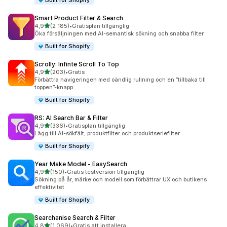
Built for Shopify
Smart Product Filter & Search
av 5 stjärnor
4,9
(2 185)
•
Gratisplan tillgänglig
2185 recensioner totalt
Öka försäljningen med AI-semantisk sökning och snabba filter
Built for Shopify
Scrolly: Infinte Scroll To Top
av 5 stjärnor
4,9
(203)
•
Gratis
203 recensioner totalt
Förbättra navigeringen med oändlig rullning och en ”tillbaka till
toppen”-knapp
Built for Shopify
RS: AI Search Bar & Filter
av 5 stjärnor
4,9
(336)
•
Gratisplan tillgänglig
336 recensioner totalt
Lägg till AI-sökfält, produktfilter och produktseriefilter
Built for Shopify
Year Make Model ‑ EasySearch
av 5 stjärnor
4,9
(150)
•
Gratis testversion tillgänglig
150 recensioner totalt
Sökning på år, märke och modell som förbättrar UX och butikens
effektivitet
Built for Shopify
Searchanise Search & Filter
av 5 stjärnor
4,8
(1 069)
•
Gratis att installera