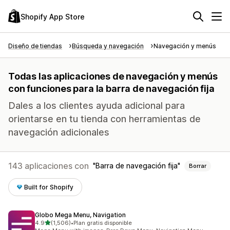
Shopify App Store
Diseño de tiendas
Búsqueda y navegación
Navegación y menús
Todas las aplicaciones de navegación y menús
con funciones para la barra de navegación fija
Dales a los clientes ayuda adicional para
orientarse en tu tienda con herramientas de
navegación adicionales
143 aplicaciones con
Barra de navegación fija
Borrar
Built for Shopify
Globo Mega Menu, Navigation
de 5 estrellas
4.9
(1,506)
•
Plan gratis disponible
1506 reseñas en total