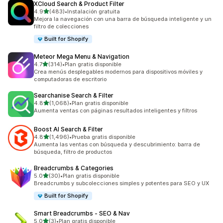
XCloud Search & Product Filter
de 5 estrellas
4.9
(483)
•
Instalación gratuita
483 reseñas en total
Mejora la navegación con una barra de búsqueda inteligente y un
filtro de colecciones
Built for Shopify
Meteor Mega Menu & Navigation
de 5 estrellas
4.7
(314)
•
Plan gratis disponible
314 reseñas en total
Crea menús desplegables modernos para dispositivos móviles y
computadoras de escritorio
Searchanise Search & Filter
de 5 estrellas
4.8
(1,068)
•
Plan gratis disponible
1068 reseñas en total
Aumenta ventas con páginas resultados inteligentes y filtros
Boost AI Search & Filter
de 5 estrellas
4.8
(1,496)
•
Prueba gratis disponible
1496 reseñas en total
Aumenta las ventas con búsqueda y descubrimiento: barra de
búsqueda, filtro de productos
Breadcrumbs & Categories
de 5 estrellas
5.0
(30)
•
Plan gratis disponible
30 reseñas en total
Breadcrumbs y subcolecciones simples y potentes para SEO y UX
Built for Shopify
Smart Breadcrumbs ‑ SEO & Nav
de 5 estrellas
5.0
(3)
•
Plan gratis disponible