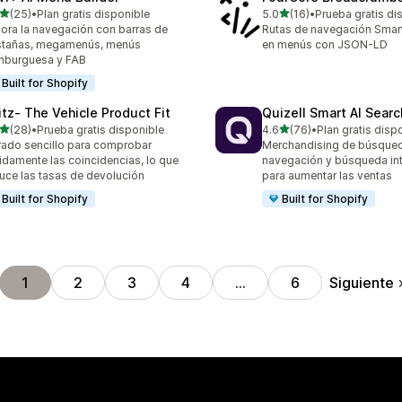
de 5 estrellas
de 5 estrellas
(25)
•
Plan gratis disponible
5.0
(16)
•
Prueba gratis di
reseñas en total
16 reseñas en total
ora la navegación con barras de
Rutas de navegación Smar
stañas, megamenús, menús
en menús con JSON-LD
mburguesa y FAB
Built for Shopify
itz‑ The Vehicle Product Fit
Quizell Smart AI Sear
de 5 estrellas
de 5 estrellas
(28)
•
Prueba gratis disponible
4.6
(76)
•
Plan gratis disp
reseñas en total
76 reseñas en total
trado sencillo para comprobar
Merchandising de búsqued
idamente las coincidencias, lo que
navegación y búsqueda int
uce las tasas de devolución
para aumentar las ventas
Built for Shopify
Built for Shopify
Siguiente
1
2
3
4
…
6