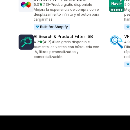
de 5 estrellas
5.0
(13)
•
Prueba gratis disponible
5.0
13 reseñas en total
25 
Mejora la experiencia de compra con el
Mej
desplazamiento infinito y el botón para
pe
cargar más
ha
Built for Shopify
AI Search & Product Filter |SB
VF
de 5 estrellas
4.7
(417)
•
Plan gratis disponible
4.9
417 reseñas en total
28 
Aumenta las ventas con búsqueda con
Fil
IA, filtros personalizados y
ráp
comercialización.
red