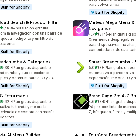
para volver arriba
Built for Shopify
Built for Shopify
loud Search & Product Filter
Meteor Mega Menu &
de 5 estrellas
(483)
•
Instalación gratuita
Navigation
 reseñas en total
ora la navegación con una barra de
de 5 estrellas
4.7
(314)
•
Plan gratis dis
314 reseñas en total
queda inteligente y un filtro de
Crea menús desplegables
ecciones
para dispositivos móviles 
computadoras de escritori
Built for Shopify
eadcrumbs & Categories
Smart Breadcrumbs ‑ 
de 5 estrellas
de 5 estrellas
(30)
•
Plan gratis disponible
5.0
(3)
•
Plan gratis dispo
reseñas en total
3 reseñas en total
adcrumbs y subcolecciones
Automatiza o personaliza l
ples y potentes para SEO y UX
exploración: mejor SEO y 
Built for Shopify
Built for Shopify
G Extra menu
Brand Page Pro A‑Z Br
de 5 estrellas
de 5 estrellas
(62)
•
Plan gratis disponible
4.6
(34)
•
Plan gratis disp
reseñas en total
34 reseñas en total
ualiza tu tienda y mejora la
Página con lista de marcas 
eriencia de compra con menús
Z, búsqueda, filtros y múlt
eligentes
Built for Shopify
vi+ AI Menu Builder
FourCore Breadcrumb