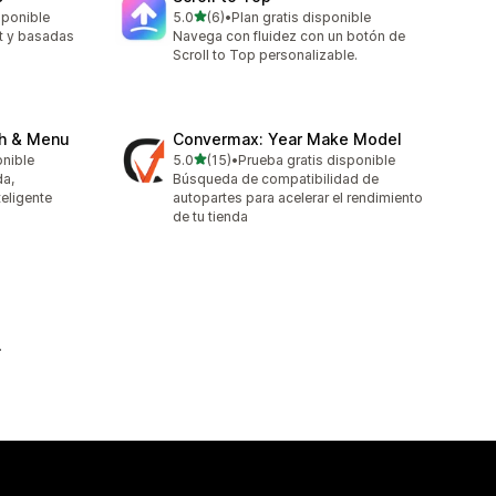
de 5 estrellas
sponible
5.0
(6)
•
Plan gratis disponible
6 reseñas en total
t y basadas
Navega con fluidez con un botón de
Scroll to Top personalizable.
ch & Menu
Convermax: Year Make Model
de 5 estrellas
onible
5.0
(15)
•
Prueba gratis disponible
15 reseñas en total
a,
Búsqueda de compatibilidad de
eligente
autopartes para acelerar el rendimiento
de tu tienda