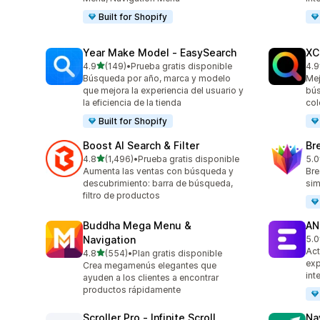
Built for Shopify
Year Make Model ‑ EasySearch
XC
de 5 estrellas
4.9
(149)
•
Prueba gratis disponible
4.9
149 reseñas en total
483
Búsqueda por año, marca y modelo
Mej
que mejora la experiencia del usuario y
bús
la eficiencia de la tienda
col
Built for Shopify
Boost AI Search & Filter
Br
de 5 estrellas
4.8
(1,496)
•
Prueba gratis disponible
5.0
1496 reseñas en total
30 
Aumenta las ventas con búsqueda y
Bre
descubrimiento: barra de búsqueda,
sim
filtro de productos
Buddha Mega Menu &
AN
Navigation
5.0
62 
Act
de 5 estrellas
4.8
(554)
•
Plan gratis disponible
554 reseñas en total
exp
Crea megamenús elegantes que
int
ayuden a los clientes a encontrar
productos rápidamente
Scroller Pro ‑ Infinite Scroll
Na