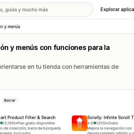
Explorar aplic
n y menús
ión y menús con funciones para la
 orientarse en tu tienda con herramientas de
Borrar
art Product Filter & Search
Scrolly: Infinte Scroll 
de 5 estrellas
de 5 estrellas
(2,190)
•
Plan gratis disponible
4.9
(205)
•
Gratis
0 reseñas en total
205 reseñas en total
tro de colección, barra de búsqueda
Mejora la navegación con
eligente, buscador
desplazamiento infinito y 