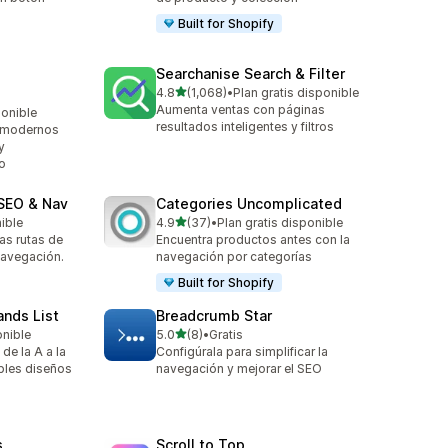
Built for Shopify
Searchanise Search & Filter
de 5 estrellas
4.8
(1,068)
•
Plan gratis disponible
1068 reseñas en total
Aumenta ventas con páginas
ponible
resultados inteligentes y filtros
 modernos
y
o
SEO & Nav
Categories Uncomplicated
de 5 estrellas
nible
4.9
(37)
•
Plan gratis disponible
37 reseñas en total
as rutas de
Encuentra productos antes con la
navegación.
navegación por categorías
Built for Shopify
ands List
Breadcrumb Star
de 5 estrellas
onible
5.0
(8)
•
Gratis
8 reseñas en total
de la A a la
Configúrala para simplificar la
iples diseños
navegación y mejorar el SEO
s
Scroll to Top