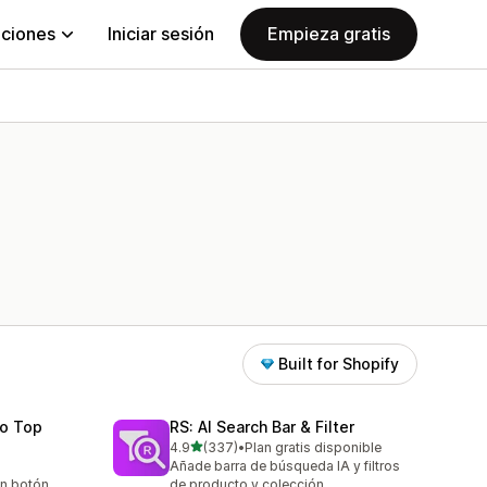
aciones
Iniciar sesión
Empieza gratis
Built for Shopify
To Top
RS: AI Search Bar & Filter
de 5 estrellas
4.9
(337)
•
Plan gratis disponible
337 reseñas en total
Añade barra de búsqueda IA y filtros
un botón
de producto y colección