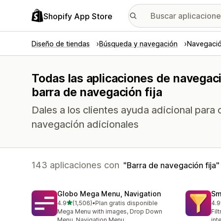
Shopify App Store
Diseño de tiendas
Búsqueda y navegación
Navegació
Todas las aplicaciones de navegac
barra de navegación fija
Dales a los clientes ayuda adicional para
navegación adicionales
143 aplicaciones con
Barra de navegación fija
Globo Mega Menu, Navigation
Sm
de 5 estrellas
4.9
(1,506)
•
Plan gratis disponible
4.9
1506 reseñas en total
219
Mega Menu with images, Drop Down
Fil
Menu, Navigation Menu
int