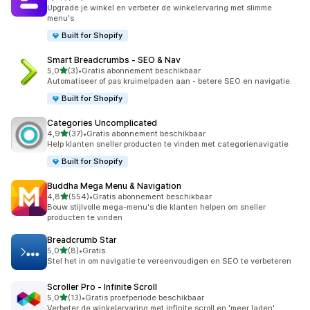
62 recensies in totaal
Upgrade je winkel en verbeter de winkelervaring met slimme
menu's
Built for Shopify
Smart Breadcrumbs ‑ SEO & Nav
van 5 sterren
5,0
(3)
•
Gratis abonnement beschikbaar
3 recensies in totaal
Automatiseer of pas kruimelpaden aan - betere SEO en navigatie.
Built for Shopify
Categories Uncomplicated
van 5 sterren
4,9
(37)
•
Gratis abonnement beschikbaar
37 recensies in totaal
Help klanten sneller producten te vinden met categorienavigatie
Built for Shopify
Buddha Mega Menu & Navigation
van 5 sterren
4,8
(554)
•
Gratis abonnement beschikbaar
554 recensies in totaal
Bouw stijlvolle mega-menu's die klanten helpen om sneller
producten te vinden
Breadcrumb Star
van 5 sterren
5,0
(8)
•
Gratis
8 recensies in totaal
Stel het in om navigatie te vereenvoudigen en SEO te verbeteren
Scroller Pro ‑ Infinite Scroll
van 5 sterren
5,0
(13)
•
Gratis proefperiode beschikbaar
13 recensies in totaal
Verbeter de winkelervaring met infinite scroll en 'meer laden'