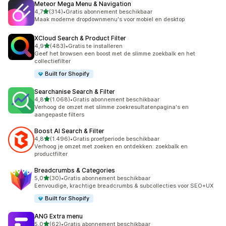
Meteor Mega Menu & Navigation
van 5 sterren
4,7
(314)
•
Gratis abonnement beschikbaar
314 recensies in totaal
Maak moderne dropdownmenu's voor mobiel en desktop
XCloud Search & Product Filter
van 5 sterren
4,9
(483)
•
Gratis te installeren
483 recensies in totaal
Geef het browsen een boost met de slimme zoekbalk en het
collectiefilter
Built for Shopify
Searchanise Search & Filter
van 5 sterren
4,8
(1.068)
•
Gratis abonnement beschikbaar
1068 recensies in totaal
Verhoog de omzet met slimme zoekresultatenpagina's en
aangepaste filters
Boost AI Search & Filter
van 5 sterren
4,8
(1.496)
•
Gratis proefperiode beschikbaar
1496 recensies in totaal
Verhoog je omzet met zoeken en ontdekken: zoekbalk en
productfilter
Breadcrumbs & Categories
van 5 sterren
5,0
(30)
•
Gratis abonnement beschikbaar
30 recensies in totaal
Eenvoudige, krachtige breadcrumbs & subcollecties voor SEO+UX
Built for Shopify
ANG Extra menu
van 5 sterren
5,0
(62)
•
Gratis abonnement beschikbaar