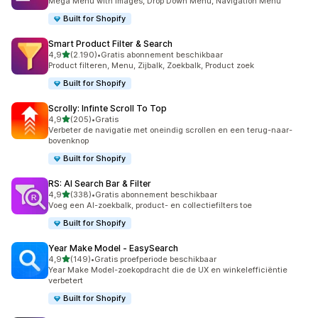
Mega Menu with images, Drop Down Menu, Navigation Menu
Built for Shopify
Smart Product Filter & Search
van 5 sterren
4,9
(2.190)
•
Gratis abonnement beschikbaar
2190 recensies in totaal
Product filteren, Menu, Zijbalk, Zoekbalk, Product zoek
Built for Shopify
Scrolly: Infinte Scroll To Top
van 5 sterren
4,9
(205)
•
Gratis
205 recensies in totaal
Verbeter de navigatie met oneindig scrollen en een terug-naar-
bovenknop
Built for Shopify
RS: AI Search Bar & Filter
van 5 sterren
4,9
(338)
•
Gratis abonnement beschikbaar
338 recensies in totaal
Voeg een AI-zoekbalk, product- en collectiefilters toe
Built for Shopify
Year Make Model ‑ EasySearch
van 5 sterren
4,9
(149)
•
Gratis proefperiode beschikbaar
149 recensies in totaal
Year Make Model-zoekopdracht die de UX en winkelefficiëntie
verbetert
Built for Shopify