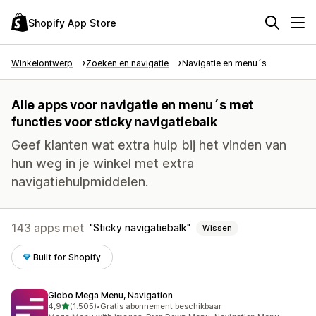
Shopify App Store
Winkelontwerp
Zoeken en navigatie
Navigatie en menu´s
Alle apps voor navigatie en menu´s met
functies voor sticky navigatiebalk
Geef klanten wat extra hulp bij het vinden van
hun weg in je winkel met extra
navigatiehulpmiddelen.
143 apps met
Sticky navigatiebalk
Wissen
Built for Shopify
Globo Mega Menu, Navigation
van 5 sterren
4,9
(1.505)
•
Gratis abonnement beschikbaar
1505 recensies in totaal