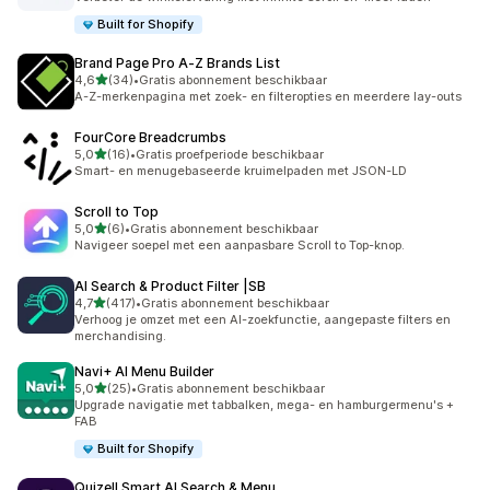
Built for Shopify
Brand Page Pro A‑Z Brands List
van 5 sterren
4,6
(34)
•
Gratis abonnement beschikbaar
34 recensies in totaal
A-Z-merkenpagina met zoek- en filteropties en meerdere lay-outs
FourCore Breadcrumbs
van 5 sterren
5,0
(16)
•
Gratis proefperiode beschikbaar
16 recensies in totaal
Smart- en menugebaseerde kruimelpaden met JSON-LD
Scroll to Top
van 5 sterren
5,0
(6)
•
Gratis abonnement beschikbaar
6 recensies in totaal
Navigeer soepel met een aanpasbare Scroll to Top-knop.
AI Search & Product Filter |SB
van 5 sterren
4,7
(417)
•
Gratis abonnement beschikbaar
417 recensies in totaal
Verhoog je omzet met een AI-zoekfunctie, aangepaste filters en
merchandising.
Navi+ AI Menu Builder
van 5 sterren
5,0
(25)
•
Gratis abonnement beschikbaar
25 recensies in totaal
Upgrade navigatie met tabbalken, mega- en hamburgermenu's +
FAB
Built for Shopify
Quizell Smart AI Search & Menu