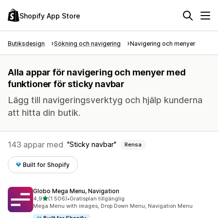
Shopify App Store
Butiksdesign
Sökning och navigering
Navigering och menyer
Alla appar för navigering och menyer med
funktioner för sticky navbar
Lägg till navigeringsverktyg och hjälp kunderna
att hitta din butik.
143 appar med
Sticky navbar
Rensa
Built for Shopify
Globo Mega Menu, Navigation
av 5 stjärnor
4,9
(1 506)
•
Gratisplan tillgänglig
1506 recensioner totalt
Mega Menu with images, Drop Down Menu, Navigation Menu