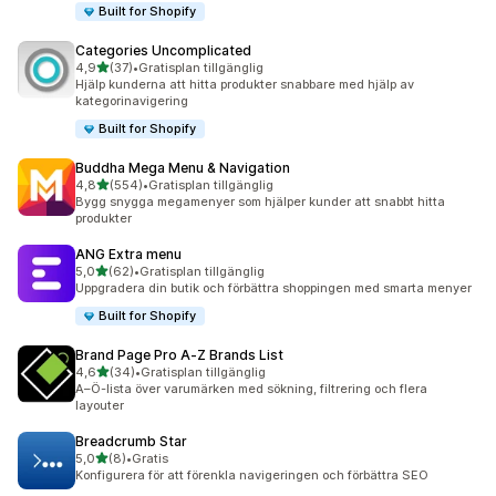
Built for Shopify
Categories Uncomplicated
av 5 stjärnor
4,9
(37)
•
Gratisplan tillgänglig
37 recensioner totalt
Hjälp kunderna att hitta produkter snabbare med hjälp av
kategorinavigering
Built for Shopify
Buddha Mega Menu & Navigation
av 5 stjärnor
4,8
(554)
•
Gratisplan tillgänglig
554 recensioner totalt
Bygg snygga megamenyer som hjälper kunder att snabbt hitta
produkter
ANG Extra menu
av 5 stjärnor
5,0
(62)
•
Gratisplan tillgänglig
62 recensioner totalt
Uppgradera din butik och förbättra shoppingen med smarta menyer
Built for Shopify
Brand Page Pro A‑Z Brands List
av 5 stjärnor
4,6
(34)
•
Gratisplan tillgänglig
34 recensioner totalt
A–Ö-lista över varumärken med sökning, filtrering och flera
layouter
Breadcrumb Star
av 5 stjärnor
5,0
(8)
•
Gratis
8 recensioner totalt
Konfigurera för att förenkla navigeringen och förbättra SEO