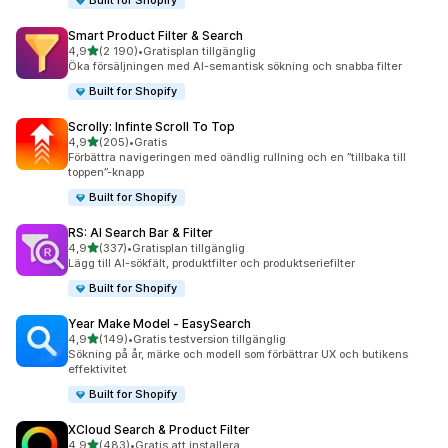
Built for Shopify
Smart Product Filter & Search
av 5 stjärnor
4,9
(2 190)
•
Gratisplan tillgänglig
2190 recensioner totalt
Öka försäljningen med AI-semantisk sökning och snabba filter
Built for Shopify
Scrolly: Infinte Scroll To Top
av 5 stjärnor
4,9
(205)
•
Gratis
205 recensioner totalt
Förbättra navigeringen med oändlig rullning och en ”tillbaka till
toppen”-knapp
Built for Shopify
RS: AI Search Bar & Filter
av 5 stjärnor
4,9
(337)
•
Gratisplan tillgänglig
337 recensioner totalt
Lägg till AI-sökfält, produktfilter och produktseriefilter
Built for Shopify
Year Make Model ‑ EasySearch
av 5 stjärnor
4,9
(149)
•
Gratis testversion tillgänglig
149 recensioner totalt
Sökning på år, märke och modell som förbättrar UX och butikens
effektivitet
Built for Shopify
XCloud Search & Product Filter
av 5 stjärnor
4,9
(483)
•
Gratis att installera