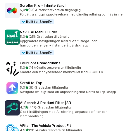
Scroller Pro ‑ Infinite Scroll
av 5 stjärnor
5,0
(13)
•
Gratis testversion tillgänglig
13 recensioner totalt
Förbättra shoppingupplevelsen med oändlig rullning och läs in mer
Built for Shopify
Navi+ AI Menu Builder
av 5 stjärnor
5,0
(25)
•
Gratisplan tillgänglig
25 recensioner totalt
Uppgradera navigeringen med flikfält, mega- och
hamburgermenyer + flytande åtgärdsknapp
Built for Shopify
FourCore Breadcrumbs
av 5 stjärnor
5,0
(16)
•
Gratis testversion tillgänglig
16 recensioner totalt
Smarta och menybaserade brödsmulor med JSON-LD
Scroll to Top
av 5 stjärnor
5,0
(6)
•
Gratisplan tillgänglig
6 recensioner totalt
Navigera smidigt med en anpassningsbar Scroll to Top-knapp.
AI Search & Product Filter |SB
av 5 stjärnor
4,7
(417)
•
Gratisplan tillgänglig
417 recensioner totalt
Öka försäljningen med AI-sökning, anpassade filter och
merchandising.
VFitz‑ The Vehicle Product Fit
av 5 stjärnor
4,9
(28)
•
Gratis testversion tillgänglig