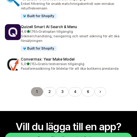
28 recensioner totalt
Enkel filtrering för snabb matchningskontroll som minskar
returfrekvensen
Built for Shopify
Quizell Smart AI Search & Menu
av 5 stjärnor
4,6
(76)
•
Gratisplan tillgänglig
76 recensioner totalt
Sökmerchandising, navigering och smart sökning för att öka
försäljningen
Built for Shopify
Convermax: Year Make Model
av 5 stjärnor
5,0
(15)
•
Gratis testversion tillgänglig
15 recensioner totalt
Passformssökning för bildelar för att öka butikens prestanda
1
2
3
4
6
Vill du lägga till en app?