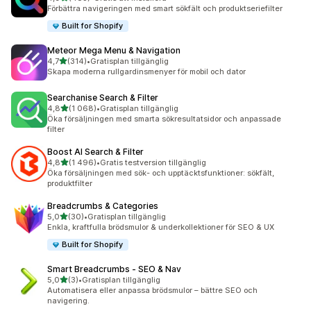
483 recensioner totalt
Förbättra navigeringen med smart sökfält och produktseriefilter
Built for Shopify
Meteor Mega Menu & Navigation
av 5 stjärnor
4,7
(314)
•
Gratisplan tillgänglig
314 recensioner totalt
Skapa moderna rullgardinsmenyer för mobil och dator
Searchanise Search & Filter
av 5 stjärnor
4,8
(1 068)
•
Gratisplan tillgänglig
1068 recensioner totalt
Öka försäljningen med smarta sökresultatsidor och anpassade
filter
Boost AI Search & Filter
av 5 stjärnor
4,8
(1 496)
•
Gratis testversion tillgänglig
1496 recensioner totalt
Öka försäljningen med sök- och upptäcktsfunktioner: sökfält,
produktfilter
Breadcrumbs & Categories
av 5 stjärnor
5,0
(30)
•
Gratisplan tillgänglig
30 recensioner totalt
Enkla, kraftfulla brödsmulor & underkollektioner för SEO & UX
Built for Shopify
Smart Breadcrumbs ‑ SEO & Nav
av 5 stjärnor
5,0
(3)
•
Gratisplan tillgänglig
3 recensioner totalt
Automatisera eller anpassa brödsmulor – bättre SEO och
navigering.