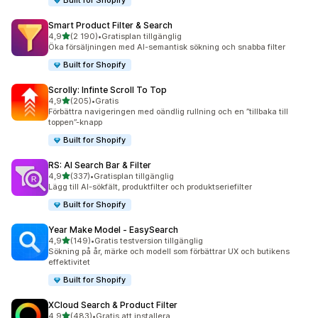
Built for Shopify
Smart Product Filter & Search
av 5 stjärnor
4,9
(2 190)
•
Gratisplan tillgänglig
2190 recensioner totalt
Öka försäljningen med AI-semantisk sökning och snabba filter
Built for Shopify
Scrolly: Infinte Scroll To Top
av 5 stjärnor
4,9
(205)
•
Gratis
205 recensioner totalt
Förbättra navigeringen med oändlig rullning och en ”tillbaka till
toppen”-knapp
Built for Shopify
RS: AI Search Bar & Filter
av 5 stjärnor
4,9
(337)
•
Gratisplan tillgänglig
337 recensioner totalt
Lägg till AI-sökfält, produktfilter och produktseriefilter
Built for Shopify
Year Make Model ‑ EasySearch
av 5 stjärnor
4,9
(149)
•
Gratis testversion tillgänglig
149 recensioner totalt
Sökning på år, märke och modell som förbättrar UX och butikens
effektivitet
Built for Shopify
XCloud Search & Product Filter
av 5 stjärnor
4,9
(483)
•
Gratis att installera