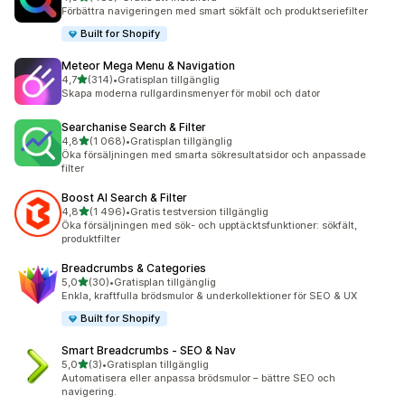
483 recensioner totalt
Förbättra navigeringen med smart sökfält och produktseriefilter
Built for Shopify
Meteor Mega Menu & Navigation
av 5 stjärnor
4,7
(314)
•
Gratisplan tillgänglig
314 recensioner totalt
Skapa moderna rullgardinsmenyer för mobil och dator
Searchanise Search & Filter
av 5 stjärnor
4,8
(1 068)
•
Gratisplan tillgänglig
1068 recensioner totalt
Öka försäljningen med smarta sökresultatsidor och anpassade
filter
Boost AI Search & Filter
av 5 stjärnor
4,8
(1 496)
•
Gratis testversion tillgänglig
1496 recensioner totalt
Öka försäljningen med sök- och upptäcktsfunktioner: sökfält,
produktfilter
Breadcrumbs & Categories
av 5 stjärnor
5,0
(30)
•
Gratisplan tillgänglig
30 recensioner totalt
Enkla, kraftfulla brödsmulor & underkollektioner för SEO & UX
Built for Shopify
Smart Breadcrumbs ‑ SEO & Nav
av 5 stjärnor
5,0
(3)
•
Gratisplan tillgänglig
3 recensioner totalt
Automatisera eller anpassa brödsmulor – bättre SEO och
navigering.