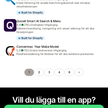
28 recensioner totalt
Enkel filtrering för snabb matchningskontroll som minskar
returfrekvensen
Built for Shopify
Quizell Smart AI Search & Menu
av 5 stjärnor
4,6
(76)
•
Gratisplan tillgänglig
76 recensioner totalt
Sökmerchandising, navigering och smart sökning för att öka
försäljningen
Built for Shopify
Convermax: Year Make Model
av 5 stjärnor
5,0
(15)
•
Gratis testversion tillgänglig
15 recensioner totalt
Passformssökning för bildelar för att öka butikens prestanda
1
2
3
4
6
Vill du lägga till en app?