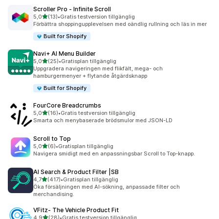
Scroller Pro ‑ Infinite Scroll
av 5 stjärnor
5,0
(13)
•
Gratis testversion tillgänglig
13 recensioner totalt
Förbättra shoppingupplevelsen med oändlig rullning och läs in mer
Built for Shopify
Navi+ AI Menu Builder
av 5 stjärnor
5,0
(25)
•
Gratisplan tillgänglig
25 recensioner totalt
Uppgradera navigeringen med flikfält, mega- och
hamburgermenyer + flytande åtgärdsknapp
Built for Shopify
FourCore Breadcrumbs
av 5 stjärnor
5,0
(16)
•
Gratis testversion tillgänglig
16 recensioner totalt
Smarta och menybaserade brödsmulor med JSON-LD
Scroll to Top
av 5 stjärnor
5,0
(6)
•
Gratisplan tillgänglig
6 recensioner totalt
Navigera smidigt med en anpassningsbar Scroll to Top-knapp.
AI Search & Product Filter |SB
av 5 stjärnor
4,7
(417)
•
Gratisplan tillgänglig
417 recensioner totalt
Öka försäljningen med AI-sökning, anpassade filter och
merchandising.
VFitz‑ The Vehicle Product Fit
av 5 stjärnor
4,9
(28)
•
Gratis testversion tillgänglig