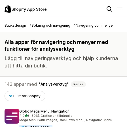
Shopify App Store
Butiksdesign
Sökning och navigering
Navigering och menyer
Alla appar för navigering och menyer med
funktioner för analysverktyg
Lägg till navigeringsverktyg och hjälp kunderna
att hitta din butik.
143 appar med
Analysverktyg
Rensa
Built for Shopify
Globo Mega Menu, Navigation
av 5 stjärnor
4,9
(1 506)
•
Gratisplan tillgänglig
1506 recensioner totalt
Mega Menu with images, Drop Down Menu, Navigation Menu