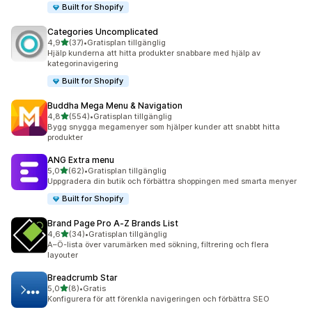
Built for Shopify
Categories Uncomplicated
av 5 stjärnor
4,9
(37)
•
Gratisplan tillgänglig
37 recensioner totalt
Hjälp kunderna att hitta produkter snabbare med hjälp av
kategorinavigering
Built for Shopify
Buddha Mega Menu & Navigation
av 5 stjärnor
4,8
(554)
•
Gratisplan tillgänglig
554 recensioner totalt
Bygg snygga megamenyer som hjälper kunder att snabbt hitta
produkter
ANG Extra menu
av 5 stjärnor
5,0
(62)
•
Gratisplan tillgänglig
62 recensioner totalt
Uppgradera din butik och förbättra shoppingen med smarta menyer
Built for Shopify
Brand Page Pro A‑Z Brands List
av 5 stjärnor
4,6
(34)
•
Gratisplan tillgänglig
34 recensioner totalt
A–Ö-lista över varumärken med sökning, filtrering och flera
layouter
Breadcrumb Star
av 5 stjärnor
5,0
(8)
•
Gratis
8 recensioner totalt
Konfigurera för att förenkla navigeringen och förbättra SEO