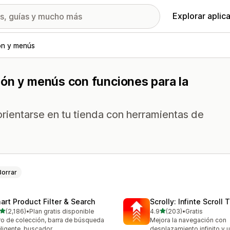
Explorar aplic
n y menús
ión y menús con funciones para la
 orientarse en tu tienda con herramientas de
Borrar
art Product Filter & Search
Scrolly: Infinte Scroll 
de 5 estrellas
de 5 estrellas
(2,186)
•
Plan gratis disponible
4.9
(203)
•
Gratis
6 reseñas en total
203 reseñas en total
tro de colección, barra de búsqueda
Mejora la navegación con
eligente, buscador
desplazamiento infinito y 