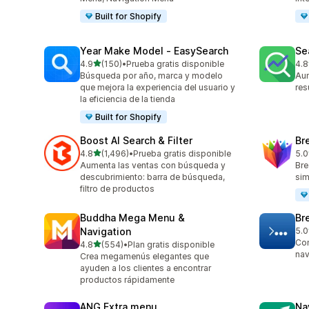
Built for Shopify
Year Make Model ‑ EasySearch
Se
de 5 estrellas
4.9
(150)
•
Prueba gratis disponible
4.8
150 reseñas en total
106
Búsqueda por año, marca y modelo
Aum
que mejora la experiencia del usuario y
res
la eficiencia de la tienda
Built for Shopify
Boost AI Search & Filter
Br
de 5 estrellas
4.8
(1,496)
•
Prueba gratis disponible
5.0
1496 reseñas en total
30 
Aumenta las ventas con búsqueda y
Bre
descubrimiento: barra de búsqueda,
sim
filtro de productos
Buddha Mega Menu &
Br
Navigation
5.0
7 r
Con
de 5 estrellas
4.8
(554)
•
Plan gratis disponible
554 reseñas en total
nav
Crea megamenús elegantes que
ayuden a los clientes a encontrar
productos rápidamente
ANG Extra menu
Na