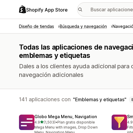
Shopify App Store
Diseño de tiendas
Búsqueda y navegación
Navegació
Todas las aplicaciones de navegac
emblemas y etiquetas
Dales a los clientes ayuda adicional para
navegación adicionales
141 aplicaciones con
Emblemas y etiquetas
Globo Mega Menu, Navigation
Sm
de 5 estrellas
4.9
(1,503)
•
Plan gratis disponible
4.9
1503 reseñas en total
218
Mega Menu with images, Drop Down
Fil
Menu, Navigation Menu
int