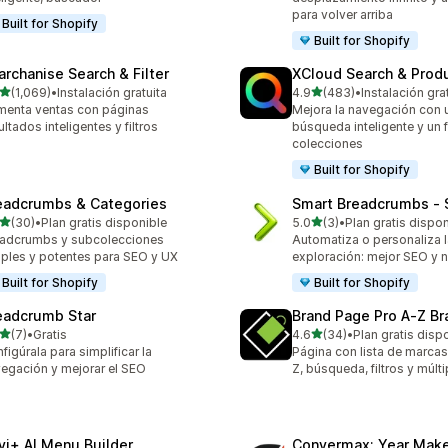
para volver arriba
Built for Shopify
Built for Shopify
archanise Search & Filter
XCloud Search & Produ
de 5 estrellas
de 5 estrellas
(1,069)
•
Instalación gratuita
4.9
(483)
•
Instalación gra
9 reseñas en total
483 reseñas en total
enta ventas con páginas
Mejora la navegación con 
ultados inteligentes y filtros
búsqueda inteligente y un f
colecciones
Built for Shopify
eadcrumbs & Categories
Smart Breadcrumbs ‑ 
de 5 estrellas
de 5 estrellas
(30)
•
Plan gratis disponible
5.0
(3)
•
Plan gratis dispo
reseñas en total
3 reseñas en total
adcrumbs y subcolecciones
Automatiza o personaliza l
ples y potentes para SEO y UX
exploración: mejor SEO y 
Built for Shopify
Built for Shopify
eadcrumb Star
Brand Page Pro A‑Z Br
de 5 estrellas
de 5 estrellas
(7)
•
Gratis
4.6
(34)
•
Plan gratis disp
eseñas en total
34 reseñas en total
figúrala para simplificar la
Página con lista de marcas 
egación y mejorar el SEO
Z, búsqueda, filtros y múlt
vi+ AI Menu Builder
Convermax: Year Mak