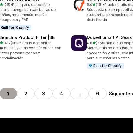
de 5 estrellas
de 5 estrellas
(25)
•
Plan gratis disponible
5.0
(15)
•
Prueba gratis di
reseñas en total
15 reseñas en total
ora la navegación con barras de
Búsqueda de compatibilid
stañas, megamenús, menús
autopartes para acelerar e
mburguesa y FAB
de tu tienda
Built for Shopify
 Search & Product Filter |SB
Quizell Smart AI Sear
de 5 estrellas
de 5 estrellas
(417)
•
Plan gratis disponible
4.6
(76)
•
Plan gratis disp
 reseñas en total
76 reseñas en total
enta las ventas con búsqueda con
Merchandising de búsqued
 filtros personalizados y
navegación y búsqueda int
ercialización.
para aumentar las ventas
Built for Shopify
Siguiente
1
2
3
4
…
6