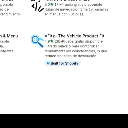
de 5 estrellas
sponible
5.0
(17)
•
Prueba gratis disponible
17 reseñas en total
ad de
Rutas de navegación Smart y basadas
l rendimiento
en menús con JSON-LD
ch & Menu
VFitz‑ The Vehicle Product Fit
de 5 estrellas
onible
4.9
(28)
•
Prueba gratis disponible
28 reseñas en total
a,
Filtrado sencillo para comprobar
eligente
rápidamente las coincidencias, lo que
reduce las tasas de devolución
Built for Shopify