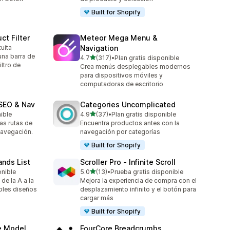
Built for Shopify
ct Filter
Meteor Mega Menu &
tuita
Navigation
una barra de
de 5 estrellas
4.7
(317)
•
Plan gratis disponible
317 reseñas en total
iltro de
Crea menús desplegables modernos
para dispositivos móviles y
computadoras de escritorio
SEO & Nav
Categories Uncomplicated
de 5 estrellas
nible
4.9
(37)
•
Plan gratis disponible
37 reseñas en total
as rutas de
Encuentra productos antes con la
navegación.
navegación por categorías
Built for Shopify
ands List
Scroller Pro ‑ Infinite Scroll
de 5 estrellas
onible
5.0
(13)
•
Prueba gratis disponible
13 reseñas en total
de la A a la
Mejora la experiencia de compra con el
iples diseños
desplazamiento infinito y el botón para
cargar más
Built for Shopify
e Model
FourCore Breadcrumbs