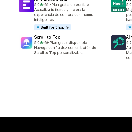
de 5 estrellas
5.0
(61)
•
Plan gratis disponible
5.0
61 reseñas en total
25 
Actualiza tu tienda y mejora la
Mej
experiencia de compra con menús
pe
inteligentes
ha
Built for Shopify
Scroll to Top
AI
de 5 estrellas
5.0
(6)
•
Plan gratis disponible
4.7
6 reseñas en total
417
Navega con fluidez con un botón de
Aum
Scroll to Top personalizable.
IA,
com