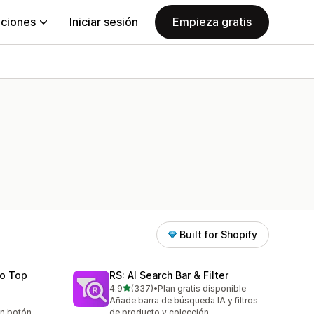
aciones
Iniciar sesión
Empieza gratis
Built for Shopify
To Top
RS: AI Search Bar & Filter
de 5 estrellas
4.9
(337)
•
Plan gratis disponible
337 reseñas en total
Añade barra de búsqueda IA y filtros
un botón
de producto y colección