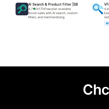
AI Search & Product Filter |SB
VF
na 5 gwiazdek
4,7
(417)
•
Free plan available
4,9
Łączna liczba recenzji: 417
Łąc
Boost sales with AI search, custom
Eas
filters, and merchandising.
red
Chc