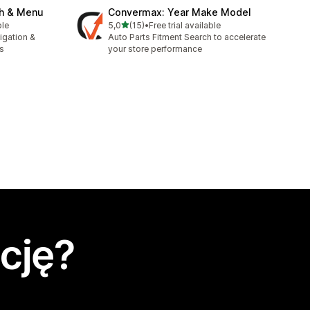
ch & Menu
Convermax: Year Make Model
na 5 gwiazdek
ble
5,0
(15)
•
Free trial available
Łączna liczba recenzji: 15
igation &
Auto Parts Fitment Search to accelerate
s
your store performance
cję?