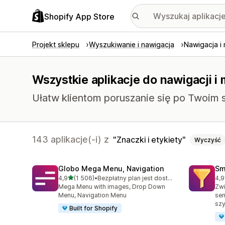
Shopify App Store
Projekt sklepu
Wyszukiwanie i nawigacja
Nawigacja i
Wszystkie aplikacje do nawigacji i 
Ułatw klientom poruszanie się po Twoim s
143 aplikacje(-i) z
Znaczki i etykiety
Wyczyść
Globo Mega Menu, Navigation
Sm
na 5 gwiazdek
4,9
(1 506)
•
Bezpłatny plan jest dostępny
4,9
Łączna liczba recenzji: 1506
Łąc
Mega Menu with images, Drop Down
Zwi
Menu, Navigation Menu
se
szy
Built for Shopify