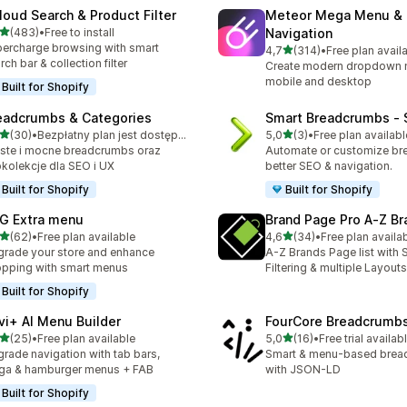
loud Search & Product Filter
Meteor Mega Menu &
na 5 gwiazdek
(483)
•
Free to install
Navigation
zna liczba recenzji: 483
ercharge browsing with smart
na 5 gwiazdek
4,7
(314)
•
Free plan avail
Łączna liczba recenzji: 314
rch bar & collection filter
Create modern dropdown 
mobile and desktop
Built for Shopify
eadcrumbs & Categories
Smart Breadcrumbs ‑ 
na 5 gwiazdek
na 5 gwiazdek
(30)
•
Bezpłatny plan jest dostępny
5,0
(3)
•
Free plan availabl
zna liczba recenzji: 30
Łączna liczba recenzji: 3
ste i mocne breadcrumbs oraz
Automate or customize br
kolekcje dla SEO i UX
better SEO & navigation.
Built for Shopify
Built for Shopify
G Extra menu
Brand Page Pro A‑Z Br
na 5 gwiazdek
na 5 gwiazdek
(62)
•
Free plan available
4,6
(34)
•
Free plan availa
zna liczba recenzji: 62
Łączna liczba recenzji: 34
rade your store and enhance
A-Z Brands Page list with 
pping with smart menus
Filtering & multiple Layouts
Built for Shopify
vi+ AI Menu Builder
FourCore Breadcrumb
na 5 gwiazdek
na 5 gwiazdek
(25)
•
Free plan available
5,0
(16)
•
Free trial availab
zna liczba recenzji: 25
Łączna liczba recenzji: 16
rade navigation with tab bars,
Smart & menu-based bre
ga & hamburger menus + FAB
with JSON-LD
Built for Shopify