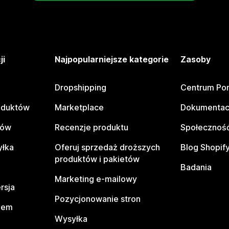
ji
Najpopularniejsze kategorie
Zasoby
Dropshipping
Centrum Po
oduktów
Marketplace
Dokumentac
tów
Recenzje produktu
Społeczność
yłka
Oferuj sprzedaż droższych
Blog Shopif
produktów i pakietów
Badania
Marketing e-mailowy
rsja
Pozycjonowanie stron
pem
Wysyłka