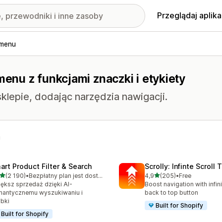
Przeglądaj aplika
 menu
menu z funkcjami znaczki i etykiety
klepie, dodając narzędzia nawigacji.
art Product Filter & Search
Scrolly: Infinte Scroll 
na 5 gwiazdek
na 5 gwiazdek
(2 190)
•
Bezpłatny plan jest dostępny
4,9
(205)
•
Free
zna liczba recenzji: 2190
Łączna liczba recenzji: 20
ększ sprzedaż dzięki AI-
Boost navigation with infini
mantycznemu wyszukiwaniu i
back to top button
bki
Built for Shopify
Built for Shopify