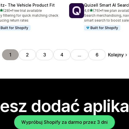
itz‑ The Vehicle Product Fit
Quizell Smart AI Sear
na 5 gwiazdek
na 5 gwiazdek
(28)
•
Free trial available
4,6
(76)
•
Free plan availa
zna liczba recenzji: 28
Łączna liczba recenzji: 76
y filtering for quick matching check
Search merchandising, nav
ucing return rates
smart search to boost sale
Built for Shopify
Built for Shopify
Kolejny
1
2
3
4
…
6
esz dodać aplika
Wypróbuj Shopify za darmo przez 3 dni