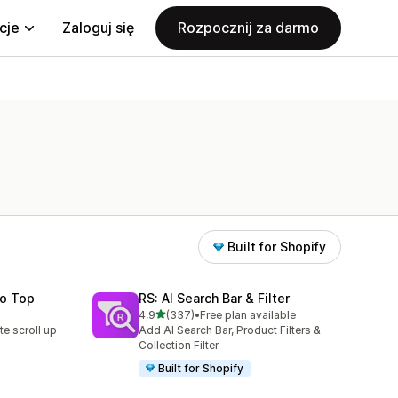
cje
Zaloguj się
Rozpocznij za darmo
Built for Shopify
To Top
RS: AI Search Bar & Filter
na 5 gwiazdek
4,9
(337)
•
Free plan available
5
Łączna liczba recenzji: 337
te scroll up
Add AI Search Bar, Product Filters &
Collection Filter
Built for Shopify