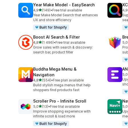
Year Make Model ‑ EasySearch
XC
na 5 gwiazdek
4,9
(149)
•
Free trial available
4,9
Łączna liczba recenzji: 149
Łąc
Year Make Model Search that enhances
Sup
UX and store efficiency
sea
Built for Shopify
Boost AI Search & Filter
Br
na 5 gwiazdek
4,8
(1 496)
•
Free trial available
5,0
Łączna liczba recenzji: 1496
Łąc
Grow sales with search & discovery:
Pro
search bar, product filter
sub
Buddha Mega Menu &
AN
Navigation
5,0
Łąc
Upg
na 5 gwiazdek
4,8
(554)
•
Free plan available
Łączna liczba recenzji: 554
sho
Build stylish mega menus that help
shoppers find products fast
Scroller Pro ‑ Infinite Scroll
Na
na 5 gwiazdek
5,0
(13)
•
Free trial available
5,0
Łączna liczba recenzji: 13
Łąc
Improve shopping experience with
Upg
infinite scroll & load more
me
Built for Shopify