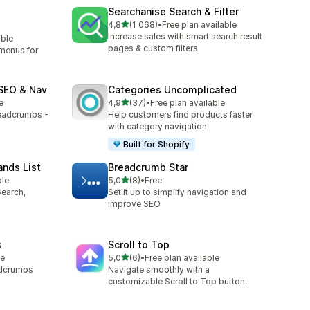
Searchanise Search & Filter
na 5 gwiazdek
4,8
(1 068)
•
Free plan available
Łączna liczba recenzji: 1068
Increase sales with smart search result
able
pages & custom filters
menus for
SEO & Nav
Categories Uncomplicated
na 5 gwiazdek
e
4,9
(37)
•
Free plan available
Łączna liczba recenzji: 37
eadcrumbs -
Help customers find products faster
with category navigation
Built for Shopify
ands List
Breadcrumb Star
na 5 gwiazdek
ble
5,0
(8)
•
Free
Łączna liczba recenzji: 8
Search,
Set it up to simplify navigation and
improve SEO
s
Scroll to Top
na 5 gwiazdek
le
5,0
(6)
•
Free plan available
Łączna liczba recenzji: 6
adcrumbs
Navigate smoothly with a
customizable Scroll to Top button.