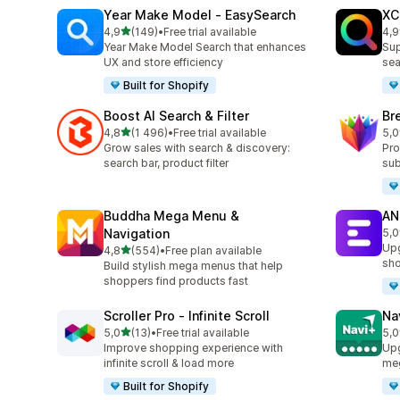
Year Make Model ‑ EasySearch
XC
na 5 gwiazdek
4,9
(149)
•
Free trial available
4,9
Łączna liczba recenzji: 149
Łąc
Year Make Model Search that enhances
Sup
UX and store efficiency
sea
Built for Shopify
Boost AI Search & Filter
Br
na 5 gwiazdek
4,8
(1 496)
•
Free trial available
5,0
Łączna liczba recenzji: 1496
Łąc
Grow sales with search & discovery:
Pro
search bar, product filter
sub
Buddha Mega Menu &
AN
Navigation
5,0
Łąc
Upg
na 5 gwiazdek
4,8
(554)
•
Free plan available
Łączna liczba recenzji: 554
sho
Build stylish mega menus that help
shoppers find products fast
Scroller Pro ‑ Infinite Scroll
Na
na 5 gwiazdek
5,0
(13)
•
Free trial available
5,0
Łączna liczba recenzji: 13
Łąc
Improve shopping experience with
Upg
infinite scroll & load more
me
Built for Shopify