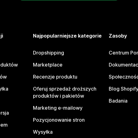
ji
Najpopularniejsze kategorie
Zasoby
Dropshipping
Centrum Po
oduktów
Marketplace
Dokumentac
tów
Recenzje produktu
Społeczność
yłka
Oferuj sprzedaż droższych
Blog Shopif
produktów i pakietów
Badania
Marketing e-mailowy
rsja
Pozycjonowanie stron
pem
Wysyłka