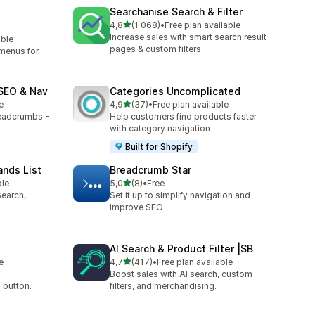
Searchanise Search & Filter
na 5 gwiazdek
4,8
(1 068)
•
Free plan available
Łączna liczba recenzji: 1068
Increase sales with smart search result
able
pages & custom filters
menus for
SEO & Nav
Categories Uncomplicated
na 5 gwiazdek
e
4,9
(37)
•
Free plan available
Łączna liczba recenzji: 37
eadcrumbs -
Help customers find products faster
with category navigation
Built for Shopify
ands List
Breadcrumb Star
na 5 gwiazdek
ble
5,0
(8)
•
Free
Łączna liczba recenzji: 8
Search,
Set it up to simplify navigation and
improve SEO
AI Search & Product Filter |SB
na 5 gwiazdek
e
4,7
(417)
•
Free plan available
Łączna liczba recenzji: 417
Boost sales with AI search, custom
 button.
filters, and merchandising.