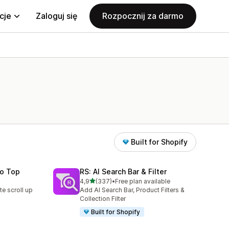
cje
Zaloguj się
Rozpocznij za darmo
Built for Shopify
To Top
RS: AI Search Bar & Filter
na 5 gwiazdek
4,9
(337)
•
Free plan available
5
Łączna liczba recenzji: 337
te scroll up
Add AI Search Bar, Product Filters &
Collection Filter
Built for Shopify