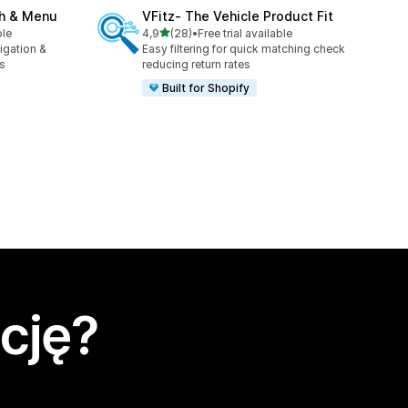
ch & Menu
VFitz‑ The Vehicle Product Fit
na 5 gwiazdek
ble
4,9
(28)
•
Free trial available
Łączna liczba recenzji: 28
igation &
Easy filtering for quick matching check
s
reducing return rates
Built for Shopify
cję?