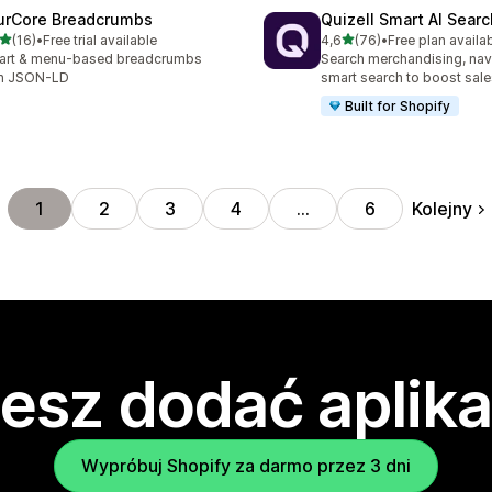
urCore Breadcrumbs
Quizell Smart AI Sear
na 5 gwiazdek
na 5 gwiazdek
(16)
•
Free trial available
4,6
(76)
•
Free plan availa
zna liczba recenzji: 16
Łączna liczba recenzji: 76
art & menu-based breadcrumbs
Search merchandising, nav
th JSON-LD
smart search to boost sale
Built for Shopify
Kolejny
1
2
3
4
…
6
esz dodać aplika
Wypróbuj Shopify za darmo przez 3 dni