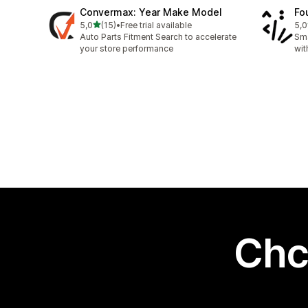
Convermax: Year Make Model
Fo
na 5 gwiazdek
5,0
(15)
•
Free trial available
5,0
Łączna liczba recenzji: 15
Łąc
Auto Parts Fitment Search to accelerate
Sm
your store performance
wi
Chc