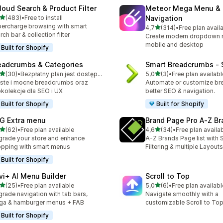
loud Search & Product Filter
Meteor Mega Menu &
na 5 gwiazdek
(483)
•
Free to install
Navigation
zna liczba recenzji: 483
ercharge browsing with smart
na 5 gwiazdek
4,7
(314)
•
Free plan avail
Łączna liczba recenzji: 314
rch bar & collection filter
Create modern dropdown 
mobile and desktop
Built for Shopify
eadcrumbs & Categories
Smart Breadcrumbs ‑ 
na 5 gwiazdek
na 5 gwiazdek
(30)
•
Bezpłatny plan jest dostępny
5,0
(3)
•
Free plan availabl
zna liczba recenzji: 30
Łączna liczba recenzji: 3
ste i mocne breadcrumbs oraz
Automate or customize br
kolekcje dla SEO i UX
better SEO & navigation.
Built for Shopify
Built for Shopify
G Extra menu
Brand Page Pro A‑Z Br
na 5 gwiazdek
na 5 gwiazdek
(62)
•
Free plan available
4,6
(34)
•
Free plan availa
zna liczba recenzji: 62
Łączna liczba recenzji: 34
rade your store and enhance
A-Z Brands Page list with 
pping with smart menus
Filtering & multiple Layouts
Built for Shopify
vi+ AI Menu Builder
Scroll to Top
na 5 gwiazdek
na 5 gwiazdek
(25)
•
Free plan available
5,0
(6)
•
Free plan availabl
zna liczba recenzji: 25
Łączna liczba recenzji: 6
rade navigation with tab bars,
Navigate smoothly with a
ga & hamburger menus + FAB
customizable Scroll to Top
Built for Shopify