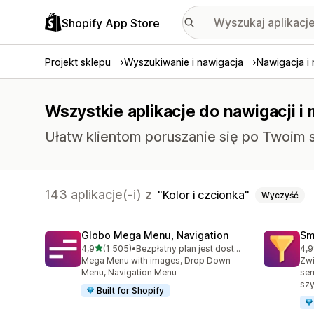
Shopify App Store
Projekt sklepu
Wyszukiwanie i nawigacja
Nawigacja i
Wszystkie aplikacje do nawigacji i 
Ułatw klientom poruszanie się po Twoim s
143 aplikacje(-i) z
Kolor i czcionka
Wyczyść
Globo Mega Menu, Navigation
Sm
na 5 gwiazdek
4,9
(1 505)
•
Bezpłatny plan jest dostępny
4,9
Łączna liczba recenzji: 1505
Łąc
Mega Menu with images, Drop Down
Zwi
Menu, Navigation Menu
se
szy
Built for Shopify