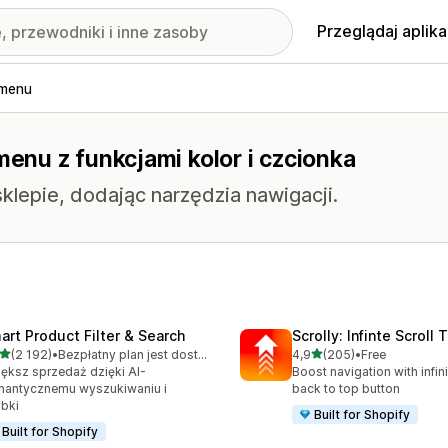
Przeglądaj aplika
 menu
menu z funkcjami kolor i czcionka
klepie, dodając narzędzia nawigacji.
art Product Filter & Search
Scrolly: Infinte Scroll 
na 5 gwiazdek
na 5 gwiazdek
(2 192)
•
Bezpłatny plan jest dostępny
4,9
(205)
•
Free
zna liczba recenzji: 2192
Łączna liczba recenzji: 20
ększ sprzedaż dzięki AI-
Boost navigation with infini
mantycznemu wyszukiwaniu i
back to top button
bki
Built for Shopify
Built for Shopify