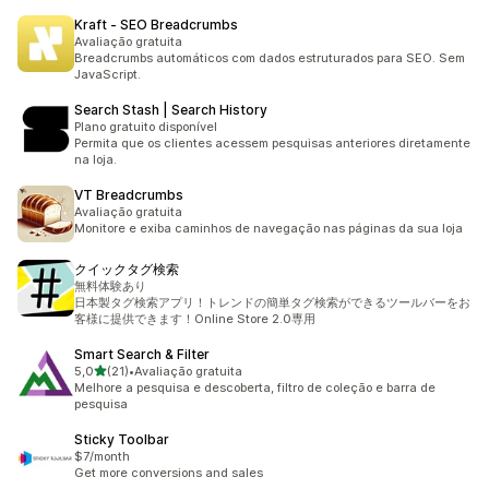
Kraft ‑ SEO Breadcrumbs
Avaliação gratuita
Breadcrumbs automáticos com dados estruturados para SEO. Sem
JavaScript.
Search Stash | Search History
Plano gratuito disponível
Permita que os clientes acessem pesquisas anteriores diretamente
na loja.
VT Breadcrumbs
Avaliação gratuita
Monitore e exiba caminhos de navegação nas páginas da sua loja
クイックタグ検索
無料体験あり
日本製タグ検索アプリ！トレンドの簡単タグ検索ができるツールバーをお
客様に提供できます！Online Store 2.0専用
Smart Search & Filter
de 5 estrelas
5,0
(21)
•
Avaliação gratuita
21 avaliações ao todo
Melhore a pesquisa e descoberta, filtro de coleção e barra de
pesquisa
Sticky Toolbar
$7/month
Get more conversions and sales