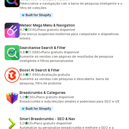
483 avaliações ao todo
Potencialize a navegação com a barra de pesquisa inteligente e o
filtro de coleções
Built for Shopify
Meteor Mega Menu & Navigation
de 5 estrelas
4,7
(314)
•
Plano gratuito disponível
314 avaliações ao todo
Crie menus suspensos modernos para computador e dispositivos
móveis
Searchanise Search & Filter
de 5 estrelas
4,8
(1.068)
•
Plano gratuito disponível
1068 avaliações ao todo
Aumente as vendas com páginas de resultados de pesquisa
inteligente e filtros personalizados
Boost AI Search & Filter
de 5 estrelas
4,8
(1.496)
•
Avaliação gratuita
1496 avaliações ao todo
Aumente as vendas com pesquisa e descoberta: barra de
pesquisa, filtro de produtos
Breadcrumbs & Categories
de 5 estrelas
5,0
(30)
•
Plano gratuito disponível
30 avaliações ao todo
Breadcrumbs e subcoleções simples e poderosas para SEO e UX
Built for Shopify
Smart Breadcrumbs ‑ SEO & Nav
de 5 estrelas
5,0
(3)
•
Plano gratuito disponível
3 avaliações ao todo
Automatize ou personalize breadcrumbs e melhore o SEO e a