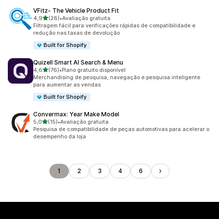
VFitz‑ The Vehicle Product Fit
de 5 estrelas
4,9
(28)
•
Avaliação gratuita
28 avaliações ao todo
Filtragem fácil para verificações rápidas de compatibilidade e
redução nas taxas de devolução
Built for Shopify
Quizell Smart AI Search & Menu
de 5 estrelas
4,6
(76)
•
Plano gratuito disponível
76 avaliações ao todo
Merchandising de pesquisa, navegação e pesquisa inteligente
para aumentar as vendas
Built for Shopify
Convermax: Year Make Model
de 5 estrelas
5,0
(15)
•
Avaliação gratuita
15 avaliações ao todo
Pesquisa de compatibilidade de peças automotivas para acelerar o
desempenho da loja
1
2
3
4
6