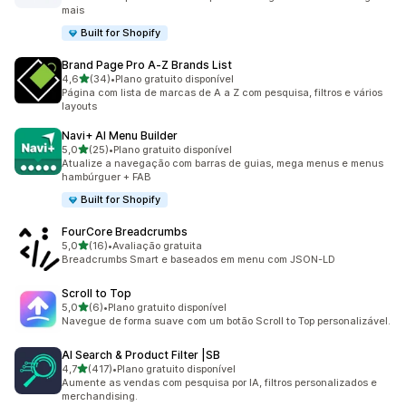
mais
Built for Shopify
Brand Page Pro A‑Z Brands List
de 5 estrelas
4,6
(34)
•
Plano gratuito disponível
34 avaliações ao todo
Página com lista de marcas de A a Z com pesquisa, filtros e vários
layouts
Navi+ AI Menu Builder
de 5 estrelas
5,0
(25)
•
Plano gratuito disponível
25 avaliações ao todo
Atualize a navegação com barras de guias, mega menus e menus
hambúrguer + FAB
Built for Shopify
FourCore Breadcrumbs
de 5 estrelas
5,0
(16)
•
Avaliação gratuita
16 avaliações ao todo
Breadcrumbs Smart e baseados em menu com JSON-LD
Scroll to Top
de 5 estrelas
5,0
(6)
•
Plano gratuito disponível
6 avaliações ao todo
Navegue de forma suave com um botão Scroll to Top personalizável.
AI Search & Product Filter |SB
de 5 estrelas
4,7
(417)
•
Plano gratuito disponível
417 avaliações ao todo
Aumente as vendas com pesquisa por IA, filtros personalizados e
merchandising.