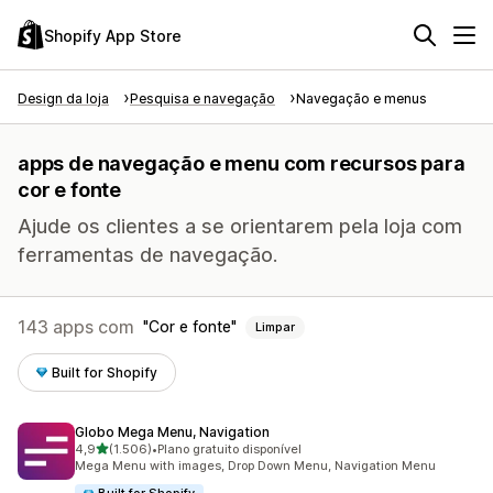
Shopify App Store
Design da loja
Pesquisa e navegação
Navegação e menus
apps de navegação e menu com recursos para
cor e fonte
Ajude os clientes a se orientarem pela loja com
ferramentas de navegação.
143 apps com
Cor e fonte
Limpar
Built for Shopify
Globo Mega Menu, Navigation
de 5 estrelas
4,9
(1.506)
•
Plano gratuito disponível
1506 avaliações ao todo
Mega Menu with images, Drop Down Menu, Navigation Menu