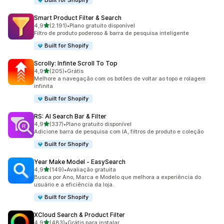
Built for Shopify
Smart Product Filter & Search
de 5 estrelas
4,9
(2.191)
•
Plano gratuito disponível
2191 avaliações ao todo
Filtro de produto poderoso & barra de pesquisa inteligente
Built for Shopify
Scrolly: Infinte Scroll To Top
de 5 estrelas
4,9
(205)
•
Grátis
205 avaliações ao todo
Melhore a navegação com os botões de voltar ao topo e rolagem
infinita
Built for Shopify
RS: AI Search Bar & Filter
de 5 estrelas
4,9
(337)
•
Plano gratuito disponível
337 avaliações ao todo
Adicione barra de pesquisa com IA, filtros de produto e coleção
Built for Shopify
Year Make Model ‑ EasySearch
de 5 estrelas
4,9
(149)
•
Avaliação gratuita
149 avaliações ao todo
Busca por Ano, Marca e Modelo que melhora a experiência do
usuário e a eficiência da loja.
Built for Shopify
XCloud Search & Product Filter
de 5 estrelas
4,9
(483)
•
Grátis para instalar