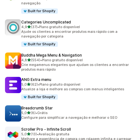
navegação.
Built for Shopify
Categories Uncomplicated
de 5 estrelas
4,9
(37)
•
Plano gratuito disponível
37 avaliações ao todo
Ajude os clientes a encontrar produtos mais rápido com a
navegação por categoria
Built for Shopify
Buddha Mega Menu & Navigation
de 5 estrelas
4,8
(554)
•
Plano gratuito disponível
554 avaliações ao todo
Crie megamenus elegantes que ajudam os clientes a encontrar
produtos mais rápido
ANG Extra menu
de 5 estrelas
5,0
(62)
•
Plano gratuito disponível
62 avaliações ao todo
Atualize a loja e melhore as compras com menus inteligentes
Built for Shopify
Breadcrumb Star
de 5 estrelas
5,0
(8)
•
Grátis
8 avaliações ao todo
Configure para simplificar a navegação e melhorar o SEO
Scroller Pro ‑ Infinite Scroll
de 5 estrelas
5,0
(13)
•
Avaliação gratuita
13 avaliações ao todo
Melhore a experiência de compra com rolagem infinita e carregar