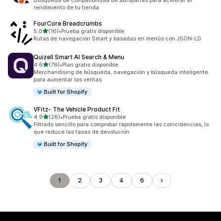
Búsqueda de compatibilidad de autopartes para acelerar el
rendimiento de tu tienda
FourCore Breadcrumbs
de 5 estrellas
5.0
(16)
•
Prueba gratis disponible
16 reseñas en total
Rutas de navegación Smart y basadas en menús con JSON-LD
Quizell Smart AI Search & Menu
de 5 estrellas
4.6
(76)
•
Plan gratis disponible
76 reseñas en total
Merchandising de búsqueda, navegación y búsqueda inteligente
para aumentar las ventas
Built for Shopify
VFitz‑ The Vehicle Product Fit
de 5 estrellas
4.9
(28)
•
Prueba gratis disponible
28 reseñas en total
Filtrado sencillo para comprobar rápidamente las coincidencias, lo
que reduce las tasas de devolución
Built for Shopify
1
2
3
4
6