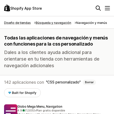
Shopify App Store
Diseño de tiendas
Búsqueda y navegación
Navegación y menús
Todas las aplicaciones de navegación y menús
con funciones para la css personalizado
Dales a los clientes ayuda adicional para
orientarse en tu tienda con herramientas de
navegación adicionales
142 aplicaciones con
CSS personalizado
Borrar
Built for Shopify
Globo Mega Menu, Navigation
de 5 estrellas
4.9
(1,505)
•
Plan gratis disponible
1505 reseñas en total