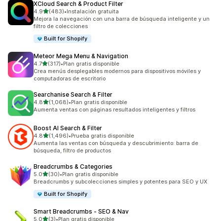
XCloud Search & Product Filter
de 5 estrellas
4.9
(483)
•
Instalación gratuita
483 reseñas en total
Mejora la navegación con una barra de búsqueda inteligente y un
filtro de colecciones
Built for Shopify
Meteor Mega Menu & Navigation
de 5 estrellas
4.7
(317)
•
Plan gratis disponible
317 reseñas en total
Crea menús desplegables modernos para dispositivos móviles y
computadoras de escritorio
Searchanise Search & Filter
de 5 estrellas
4.8
(1,068)
•
Plan gratis disponible
1068 reseñas en total
Aumenta ventas con páginas resultados inteligentes y filtros
Boost AI Search & Filter
de 5 estrellas
4.8
(1,496)
•
Prueba gratis disponible
1496 reseñas en total
Aumenta las ventas con búsqueda y descubrimiento: barra de
búsqueda, filtro de productos
Breadcrumbs & Categories
de 5 estrellas
5.0
(30)
•
Plan gratis disponible
30 reseñas en total
Breadcrumbs y subcolecciones simples y potentes para SEO y UX
Built for Shopify
Smart Breadcrumbs ‑ SEO & Nav
de 5 estrellas
5.0
(3)
•
Plan gratis disponible