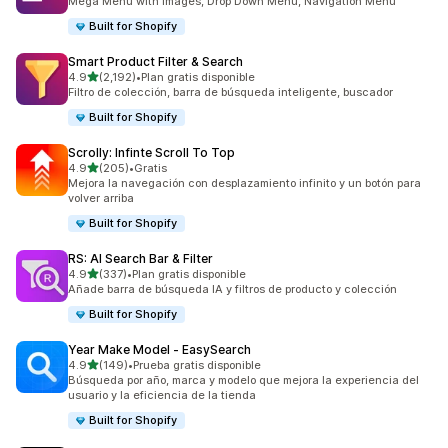
Mega Menu with images, Drop Down Menu, Navigation Menu
Built for Shopify
Smart Product Filter & Search
de 5 estrellas
4.9
(2,192)
•
Plan gratis disponible
2192 reseñas en total
Filtro de colección, barra de búsqueda inteligente, buscador
Built for Shopify
Scrolly: Infinte Scroll To Top
de 5 estrellas
4.9
(205)
•
Gratis
205 reseñas en total
Mejora la navegación con desplazamiento infinito y un botón para
volver arriba
Built for Shopify
RS: AI Search Bar & Filter
de 5 estrellas
4.9
(337)
•
Plan gratis disponible
337 reseñas en total
Añade barra de búsqueda IA y filtros de producto y colección
Built for Shopify
Year Make Model ‑ EasySearch
de 5 estrellas
4.9
(149)
•
Prueba gratis disponible
149 reseñas en total
Búsqueda por año, marca y modelo que mejora la experiencia del
usuario y la eficiencia de la tienda
Built for Shopify