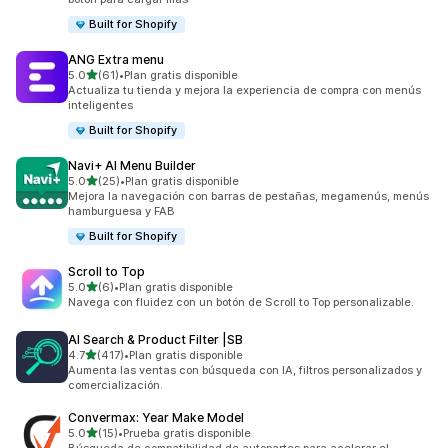
Built for Shopify
ANG Extra menu
de 5 estrellas
5.0
(61)
•
Plan gratis disponible
61 reseñas en total
Actualiza tu tienda y mejora la experiencia de compra con menús
inteligentes
Built for Shopify
Navi+ AI Menu Builder
de 5 estrellas
5.0
(25)
•
Plan gratis disponible
25 reseñas en total
Mejora la navegación con barras de pestañas, megamenús, menús
hamburguesa y FAB
Built for Shopify
Scroll to Top
de 5 estrellas
5.0
(6)
•
Plan gratis disponible
6 reseñas en total
Navega con fluidez con un botón de Scroll to Top personalizable.
AI Search & Product Filter |SB
de 5 estrellas
4.7
(417)
•
Plan gratis disponible
417 reseñas en total
Aumenta las ventas con búsqueda con IA, filtros personalizados y
comercialización.
Convermax: Year Make Model
de 5 estrellas
5.0
(15)
•
Prueba gratis disponible
15 reseñas en total