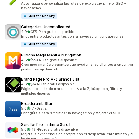
3 reseñas en total
Automatiza o personaliza las rutas de exploración: mejor SEO y
navegación.
Built for Shopify
Categories Uncomplicated
de 5 estrellas
4.9
(37)
•
Plan gratis disponible
37 reseñas en total
Encuentra productos antes con la navegación por categorías
Built for Shopify
Buddha Mega Menu & Navigation
de 5 estrellas
4.8
(554)
•
Plan gratis disponible
554 reseñas en total
Crea megamenús elegantes que ayuden a los clientes a encontrar
productos rápidamente
Brand Page Pro A‑Z Brands List
de 5 estrellas
4.6
(34)
•
Plan gratis disponible
34 reseñas en total
Página con lista de marcas de la A a la Z, búsqueda, filtros y
múltiples diseños
Breadcrumb Star
de 5 estrellas
5.0
(7)
•
Gratis
7 reseñas en total
Configúrala para simplificar la navegación y mejorar el SEO
Scroller Pro ‑ Infinite Scroll
de 5 estrellas
5.0
(13)
•
Prueba gratis disponible
13 reseñas en total
Mejora la experiencia de compra con el desplazamiento infinito y el
botón para cargar más