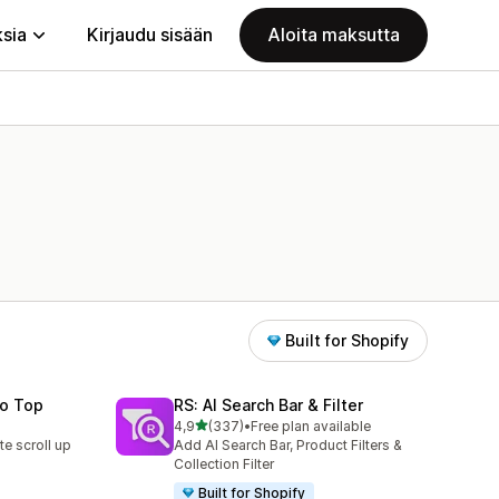
ksia
Kirjaudu sisään
Aloita maksutta
Built for Shopify
To Top
RS: AI Search Bar & Filter
/ 5 tähteä
4,9
(337)
•
Free plan available
337 arvostelua yhteensä
te scroll up
Add AI Search Bar, Product Filters &
Collection Filter
Built for Shopify