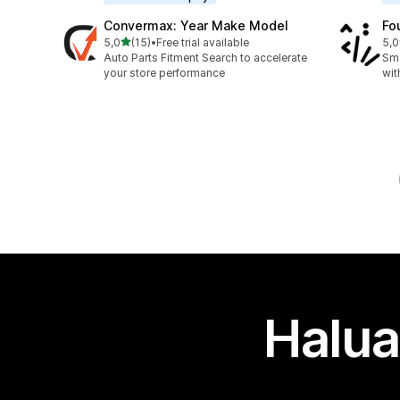
Convermax: Year Make Model
Fo
/ 5 tähteä
5,0
(15)
•
Free trial available
5,0
15 arvostelua yhteensä
16 
Auto Parts Fitment Search to accelerate
Sm
your store performance
wi
Halua