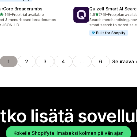
urCore Breadcrumbs
Quizell Smart AI Sear
/ 5 tähteä
/ 5 tähteä
(16)
•
Free trial available
4,6
(76)
•
Free plan availa
arvostelua yhteensä
76 arvostelua yhteensä
art & menu-based breadcrumbs
Search merchandising, nav
th JSON-LD
smart search to boost sale
Built for Shopify
Seuraava
1
2
3
4
…
6
tko lisätä sovell
Kokeile Shopifyta ilmaiseksi kolmen päivän ajan