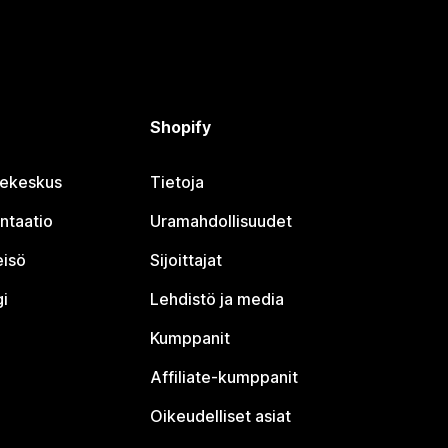
Shopify
jekeskus
Tietoja
ntaatio
Uramahdollisuudet
eisö
Sijoittajat
i
Lehdistö ja media
Kumppanit
Affiliate-kumppanit
Oikeudelliset asiat