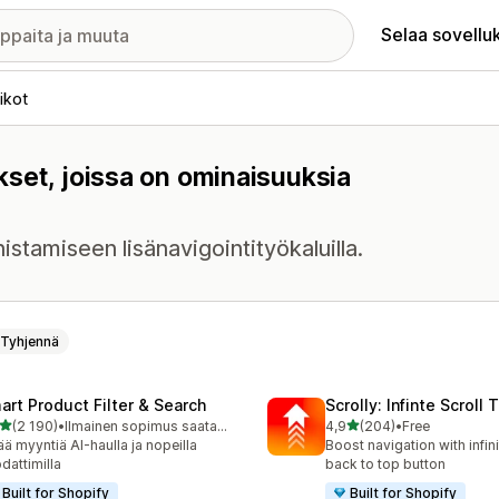
Selaa sovellu
likot
ukset, joissa on ominaisuuksia
istamiseen lisänavigointityökaluilla.
Tyhjennä
art Product Filter & Search
Scrolly: Infinte Scroll 
/ 5 tähteä
/ 5 tähteä
(2 190)
•
Ilmainen sopimus saatavilla
4,9
(204)
•
Free
0 arvostelua yhteensä
204 arvostelua yhteensä
ää myyntiä AI-haulla ja nopeilla
Boost navigation with infini
dattimilla
back to top button
Built for Shopify
Built for Shopify