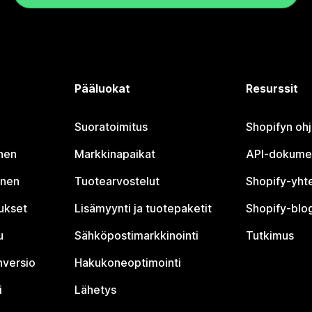
Pääluokat
Resurssit
Suoratoimitus
Shopifyn oh
nen
Markkinapaikat
API-dokume
inen
Tuotearvostelut
Shopify-yht
tukset
Lisämyynti ja tuotepaketit
Shopify-blog
u
Sähköpostimarkkinointi
Tutkimus
nversio
Hakukoneoptimointi
i
Lähetys