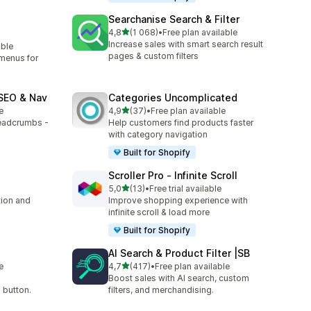
Searchanise Search & Filter
/ 5 tähteä
4,8
(1 068)
•
Free plan available
1068 arvostelua yhteensä
Increase sales with smart search result
able
pages & custom filters
menus for
SEO & Nav
Categories Uncomplicated
/ 5 tähteä
e
4,9
(37)
•
Free plan available
37 arvostelua yhteensä
eadcrumbs -
Help customers find products faster
with category navigation
Built for Shopify
Scroller Pro ‑ Infinite Scroll
/ 5 tähteä
5,0
(13)
•
Free trial available
13 arvostelua yhteensä
tion and
Improve shopping experience with
infinite scroll & load more
Built for Shopify
AI Search & Product Filter |SB
/ 5 tähteä
e
4,7
(417)
•
Free plan available
417 arvostelua yhteensä
Boost sales with AI search, custom
 button.
filters, and merchandising.