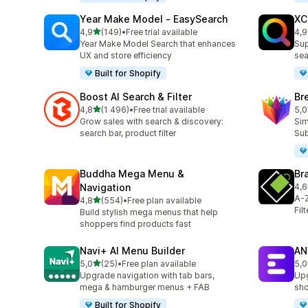
Year Make Model ‑ EasySearch
XC
/ 5 tähteä
4,9
(149)
•
Free trial available
4,9
149 arvostelua yhteensä
483
Year Make Model Search that enhances
Sup
UX and store efficiency
sea
Built for Shopify
Boost AI Search & Filter
Br
/ 5 tähteä
4,8
(1 496)
•
Free trial available
5,0
1496 arvostelua yhteensä
30 
Grow sales with search & discovery:
Sim
search bar, product filter
Sub
Buddha Mega Menu &
Br
Navigation
4,6
34 
A-Z
/ 5 tähteä
4,8
(554)
•
Free plan available
554 arvostelua yhteensä
Fil
Build stylish mega menus that help
shoppers find products fast
Navi+ AI Menu Builder
AN
/ 5 tähteä
5,0
(25)
•
Free plan available
5,0
25 arvostelua yhteensä
61 
Upgrade navigation with tab bars,
Upg
mega & hamburger menus + FAB
sho
Built for Shopify