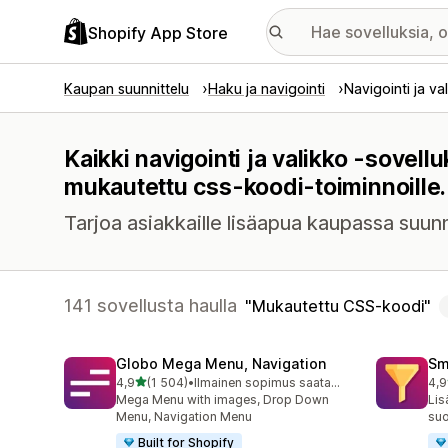
Shopify App Store
Kaupan suunnittelu
Haku ja navigointi
Navigointi ja va
Kaikki navigointi ja valikko -sovell
mukautettu css-koodi-toiminnoille.
Tarjoa asiakkaille lisäapua kaupassa suunn
141 sovellusta haulla
Mukautettu CSS-koodi
Globo Mega Menu, Navigation
Sm
/ 5 tähteä
4,9
(1 504)
•
Ilmainen sopimus saatavilla
4,9
1504 arvostelua yhteensä
219
Mega Menu with images, Drop Down
Lis
Menu, Navigation Menu
suo
Built for Shopify