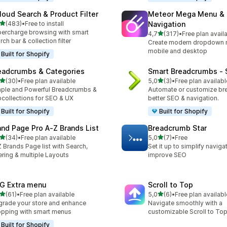
loud Search & Product Filter
Meteor Mega Menu &
/ 5 tähteä
(483)
•
Free to install
Navigation
 arvostelua yhteensä
ercharge browsing with smart
/ 5 tähteä
4,7
(317)
•
Free plan avail
317 arvostelua yhteensä
rch bar & collection filter
Create modern dropdown 
mobile and desktop
Built for Shopify
eadcrumbs & Categories
Smart Breadcrumbs ‑ 
/ 5 tähteä
/ 5 tähteä
(30)
•
Free plan available
5,0
(3)
•
Free plan availabl
arvostelua yhteensä
3 arvostelua yhteensä
ple and Powerful Breadcrumbs &
Automate or customize br
collections for SEO & UX
better SEO & navigation.
Built for Shopify
Built for Shopify
and Page Pro A‑Z Brands List
Breadcrumb Star
/ 5 tähteä
/ 5 tähteä
(34)
•
Free plan available
5,0
(7)
•
Free
arvostelua yhteensä
7 arvostelua yhteensä
 Brands Page list with Search,
Set it up to simplify naviga
tering & multiple Layouts
improve SEO
G Extra menu
Scroll to Top
/ 5 tähteä
/ 5 tähteä
(61)
•
Free plan available
5,0
(6)
•
Free plan availabl
arvostelua yhteensä
6 arvostelua yhteensä
rade your store and enhance
Navigate smoothly with a
pping with smart menus
customizable Scroll to Top
Built for Shopify