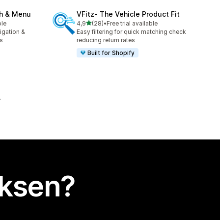
ch & Menu
VFitz‑ The Vehicle Product Fit
/ 5 tähteä
ble
4,9
(28)
•
Free trial available
28 arvostelua yhteensä
igation &
Easy filtering for quick matching check
s
reducing return rates
Built for Shopify
uksen?