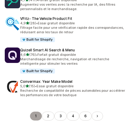
4,7
(417)
•
Forfait gratuit disponible
417 avis au total
Augmentez vos ventes avec la recherche par IA, des filtres
personnalisés et le marchandisage.
VFitz‑ The Vehicle Product Fit
étoile(s) sur 5
4,9
(28)
•
Essai gratuit disponible
28 avis au total
Filtrage facile pour une vérification rapide des correspondances,
réduisant ainsi les taux de retour
Built for Shopify
Quizell Smart AI Search & Menu
étoile(s) sur 5
4,6
(76)
•
Forfait gratuit disponible
76 avis au total
Marchandisage de recherche, navigation et recherche
intelligente pour stimuler les ventes
Built for Shopify
Convermax: Year Make Model
étoile(s) sur 5
5,0
(15)
•
Essai gratuit disponible
15 avis au total
Recherche de compatibilité de pièces automobiles pour accélérer
les performances de votre boutique
1
2
3
4
6