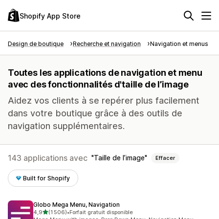
Shopify App Store
Design de boutique
Recherche et navigation
Navigation et menus
Toutes les applications de navigation et menu
avec des fonctionnalités d'taille de l’image
Aidez vos clients à se repérer plus facilement
dans votre boutique grâce à des outils de
navigation supplémentaires.
143 applications avec
Taille de l’image
Effacer
Built for Shopify
Globo Mega Menu, Navigation
étoile(s) sur 5
4,9
(1 506)
•
Forfait gratuit disponible
1506 avis au total