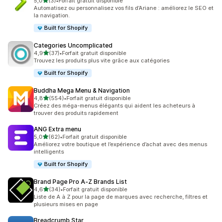
étoile(s) sur 5
5,0
(3)
•
Forfait gratuit disponible
3 avis au total
Automatisez ou personnalisez vos fils d’Ariane : améliorez le SEO et
la navigation.
Built for Shopify
Categories Uncomplicated
étoile(s) sur 5
4,9
(37)
•
Forfait gratuit disponible
37 avis au total
Trouvez les produits plus vite grâce aux catégories
Built for Shopify
Buddha Mega Menu & Navigation
étoile(s) sur 5
4,8
(554)
•
Forfait gratuit disponible
554 avis au total
Créez des méga-menus élégants qui aident les acheteurs à
trouver des produits rapidement
ANG Extra menu
étoile(s) sur 5
5,0
(62)
•
Forfait gratuit disponible
62 avis au total
Améliorez votre boutique et l’expérience d’achat avec des menus
intelligents
Built for Shopify
Brand Page Pro A‑Z Brands List
étoile(s) sur 5
4,6
(34)
•
Forfait gratuit disponible
34 avis au total
Liste de A à Z pour la page de marques avec recherche, filtres et
plusieurs mises en page
Breadcrumb Star