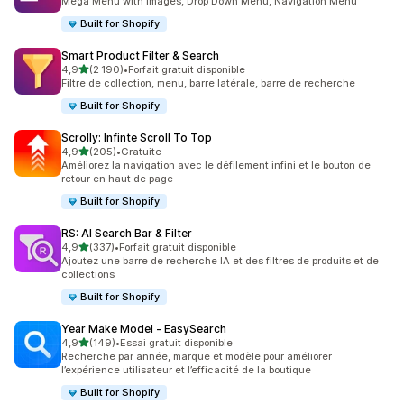
Mega Menu with images, Drop Down Menu, Navigation Menu
Built for Shopify
Smart Product Filter & Search
étoile(s) sur 5
4,9
(2 190)
•
Forfait gratuit disponible
2190 avis au total
Filtre de collection, menu, barre latérale, barre de recherche
Built for Shopify
Scrolly: Infinte Scroll To Top
étoile(s) sur 5
4,9
(205)
•
Gratuite
205 avis au total
Améliorez la navigation avec le défilement infini et le bouton de
retour en haut de page
Built for Shopify
RS: AI Search Bar & Filter
étoile(s) sur 5
4,9
(337)
•
Forfait gratuit disponible
337 avis au total
Ajoutez une barre de recherche IA et des filtres de produits et de
collections
Built for Shopify
Year Make Model ‑ EasySearch
étoile(s) sur 5
4,9
(149)
•
Essai gratuit disponible
149 avis au total
Recherche par année, marque et modèle pour améliorer
l’expérience utilisateur et l’efficacité de la boutique
Built for Shopify