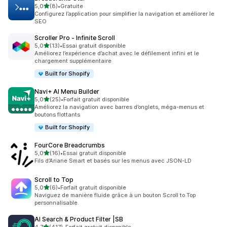
étoile(s) sur 5
5,0
(8)
•
Gratuite
8 avis au total
Configurez l’application pour simplifier la navigation et améliorer le
SEO
Scroller Pro ‑ Infinite Scroll
étoile(s) sur 5
5,0
(13)
•
Essai gratuit disponible
13 avis au total
Améliorez l’expérience d’achat avec le défilement infini et le
chargement supplémentaire
Built for Shopify
Navi+ AI Menu Builder
étoile(s) sur 5
5,0
(25)
•
Forfait gratuit disponible
25 avis au total
Améliorez la navigation avec barres d’onglets, méga-menus et
boutons flottants
Built for Shopify
FourCore Breadcrumbs
étoile(s) sur 5
5,0
(16)
•
Essai gratuit disponible
16 avis au total
Fils d’Ariane Smart et basés sur les menus avec JSON-LD
Scroll to Top
étoile(s) sur 5
5,0
(6)
•
Forfait gratuit disponible
6 avis au total
Naviguez de manière fluide grâce à un bouton Scroll to Top
personnalisable.
AI Search & Product Filter |SB
étoile(s) sur 5