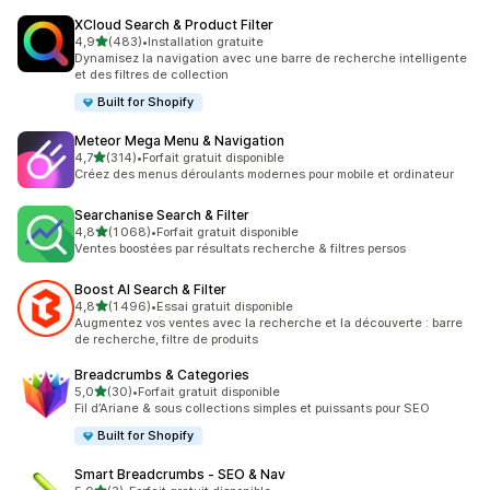
XCloud Search & Product Filter
étoile(s) sur 5
4,9
(483)
•
Installation gratuite
483 avis au total
Dynamisez la navigation avec une barre de recherche intelligente
et des filtres de collection
Built for Shopify
Meteor Mega Menu & Navigation
étoile(s) sur 5
4,7
(314)
•
Forfait gratuit disponible
314 avis au total
Créez des menus déroulants modernes pour mobile et ordinateur
Searchanise Search & Filter
étoile(s) sur 5
4,8
(1 068)
•
Forfait gratuit disponible
1068 avis au total
Ventes boostées par résultats recherche & filtres persos
Boost AI Search & Filter
étoile(s) sur 5
4,8
(1 496)
•
Essai gratuit disponible
1496 avis au total
Augmentez vos ventes avec la recherche et la découverte : barre
de recherche, filtre de produits
Breadcrumbs & Categories
étoile(s) sur 5
5,0
(30)
•
Forfait gratuit disponible
30 avis au total
Fil d’Ariane & sous collections simples et puissants pour SEO
Built for Shopify
Smart Breadcrumbs ‑ SEO & Nav