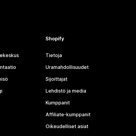
Shopify
jekeskus
Tietoja
ntaatio
Uramahdollisuudet
eisö
Sijoittajat
i
Lehdistö ja media
Kumppanit
Affiliate-kumppanit
Oikeudelliset asiat