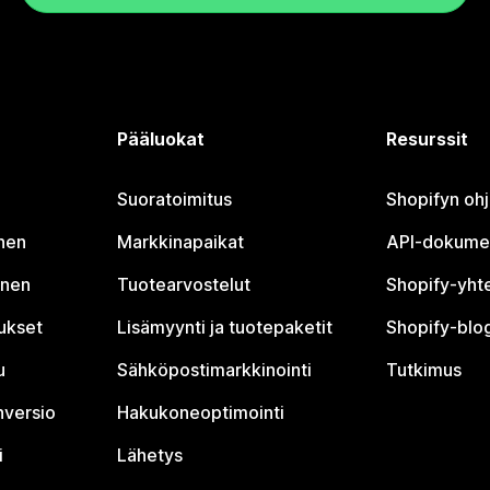
Pääluokat
Resurssit
Suoratoimitus
Shopifyn oh
nen
Markkinapaikat
API-dokume
inen
Tuotearvostelut
Shopify-yht
tukset
Lisämyynti ja tuotepaketit
Shopify-blog
u
Sähköpostimarkkinointi
Tutkimus
nversio
Hakukoneoptimointi
i
Lähetys