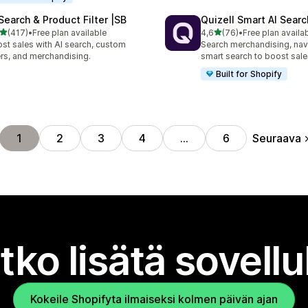
 Search & Product Filter |SB
Quizell Smart AI Sear
/ 5 tähteä
/ 5 tähteä
(417)
•
Free plan available
4,6
(76)
•
Free plan availa
 arvostelua yhteensä
76 arvostelua yhteensä
st sales with AI search, custom
Search merchandising, nav
ters, and merchandising.
smart search to boost sale
Built for Shopify
Seuraava
1
2
3
4
…
6
tko lisätä sovell
Kokeile Shopifyta ilmaiseksi kolmen päivän ajan