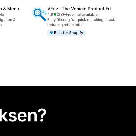
ch & Menu
VFitz‑ The Vehicle Product Fit
/ 5 tähteä
ble
4,9
(28)
•
Free trial available
28 arvostelua yhteensä
igation &
Easy filtering for quick matching check
s
reducing return rates
Built for Shopify
uksen?