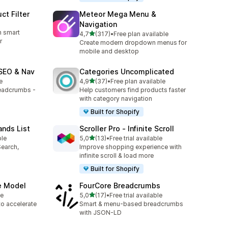
ct Filter
Meteor Mega Menu &
Navigation
h smart
/ 5 tähteä
4,7
(317)
•
Free plan available
317 arvostelua yhteensä
r
Create modern dropdown menus for
mobile and desktop
SEO & Nav
Categories Uncomplicated
/ 5 tähteä
e
4,9
(37)
•
Free plan available
37 arvostelua yhteensä
eadcrumbs -
Help customers find products faster
with category navigation
Built for Shopify
ands List
Scroller Pro ‑ Infinite Scroll
/ 5 tähteä
ble
5,0
(13)
•
Free trial available
13 arvostelua yhteensä
Search,
Improve shopping experience with
infinite scroll & load more
Built for Shopify
e Model
FourCore Breadcrumbs
/ 5 tähteä
le
5,0
(17)
•
Free trial available
17 arvostelua yhteensä
to accelerate
Smart & menu-based breadcrumbs
with JSON-LD