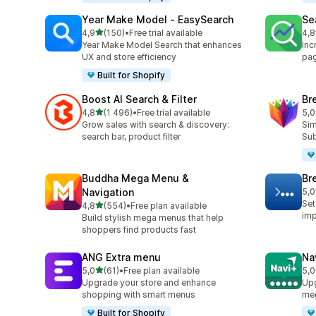
Year Make Model ‑ EasySearch
Se
/ 5 tähteä
4,9
(150)
•
Free trial available
4,8
150 arvostelua yhteensä
106
Year Make Model Search that enhances
Inc
UX and store efficiency
pag
Built for Shopify
Boost AI Search & Filter
Br
/ 5 tähteä
4,8
(1 496)
•
Free trial available
5,0
1496 arvostelua yhteensä
30 
Grow sales with search & discovery:
Sim
search bar, product filter
Sub
Buddha Mega Menu &
Br
Navigation
5,0
7 a
Set
/ 5 tähteä
4,8
(554)
•
Free plan available
554 arvostelua yhteensä
im
Build stylish mega menus that help
shoppers find products fast
ANG Extra menu
Na
/ 5 tähteä
5,0
(61)
•
Free plan available
5,0
61 arvostelua yhteensä
25 
Upgrade your store and enhance
Upg
shopping with smart menus
me
Built for Shopify