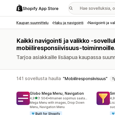
Shopify App Store
Kaupan suunnittelu
Haku ja navigointi
Navigointi ja va
Kaikki navigointi ja valikko -sovell
mobiiliresponsiivisuus-toiminnoille
Tarjoa asiakkaille lisäapua kaupassa suunn
141 sovellusta haulla
Mobiiliresponsiivisuus
T
Globo Mega Menu, Navigation
Sm
/ 5 tähteä
4,9
(1 504)
•
Ilmainen sopimus saatavilla
4,9
1504 arvostelua yhteensä
218
Mega Menu with images, Drop Down
Lis
Menu, Navigation Menu
suo
Built for Shopify