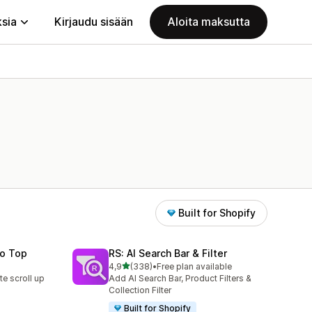
ksia
Kirjaudu sisään
Aloita maksutta
Built for Shopify
To Top
RS: AI Search Bar & Filter
/ 5 tähteä
4,9
(338)
•
Free plan available
338 arvostelua yhteensä
te scroll up
Add AI Search Bar, Product Filters &
Collection Filter
Built for Shopify