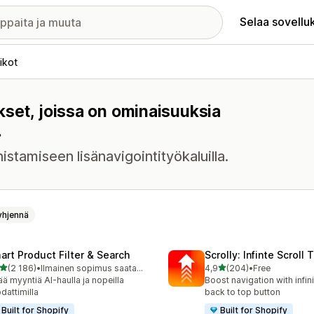
Selaa sovellu
likot
ukset, joissa on ominaisuuksia
.
istamiseen lisänavigointityökaluilla.
yhjennä
art Product Filter & Search
Scrolly: Infinte Scroll 
/ 5 tähteä
/ 5 tähteä
(2 186)
•
Ilmainen sopimus saatavilla
4,9
(204)
•
Free
6 arvostelua yhteensä
204 arvostelua yhteensä
ää myyntiä AI-haulla ja nopeilla
Boost navigation with infini
dattimilla
back to top button
Built for Shopify
Built for Shopify