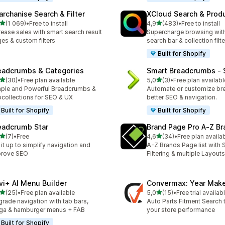
archanise Search & Filter
XCloud Search & Produ
/ 5 tähteä
/ 5 tähteä
(1 069)
•
Free to install
4,9
(483)
•
Free to install
9 arvostelua yhteensä
483 arvostelua yhteensä
rease sales with smart search result
Supercharge browsing wit
es & custom filters
search bar & collection filte
Built for Shopify
eadcrumbs & Categories
Smart Breadcrumbs ‑ 
/ 5 tähteä
/ 5 tähteä
(30)
•
Free plan available
5,0
(3)
•
Free plan availabl
arvostelua yhteensä
3 arvostelua yhteensä
ple and Powerful Breadcrumbs &
Automate or customize br
collections for SEO & UX
better SEO & navigation.
Built for Shopify
Built for Shopify
eadcrumb Star
Brand Page Pro A‑Z Br
/ 5 tähteä
/ 5 tähteä
(7)
•
Free
4,6
(34)
•
Free plan availa
rvostelua yhteensä
34 arvostelua yhteensä
 it up to simplify navigation and
A-Z Brands Page list with 
prove SEO
Filtering & multiple Layouts
vi+ AI Menu Builder
Convermax: Year Mak
/ 5 tähteä
/ 5 tähteä
(25)
•
Free plan available
5,0
(15)
•
Free trial availab
arvostelua yhteensä
15 arvostelua yhteensä
rade navigation with tab bars,
Auto Parts Fitment Search 
ga & hamburger menus + FAB
your store performance
Built for Shopify