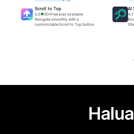
Scroll to Top
AI
/ 5 tähteä
5,0
(6)
•
Free plan available
4,7
6 arvostelua yhteensä
417
Navigate smoothly with a
Boo
customizable Scroll to Top button.
fil
Halua