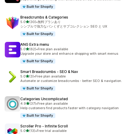
Built for Shopify
Breadcrumbs & Categories
5つ星中
5.0
(30)
•
無料プランあり
合計レビュー数：30件
シンプルで強力なパンくずとサブコレクション SEO と UX
Built for Shopify
ANG Extra menu
5つ星中
5.0
(62)
•
Free plan available
合計レビュー数：62件
Upgrade your store and enhance shopping with smart menus
Built for Shopify
Smart Breadcrumbs ‑ SEO & Nav
5つ星中
5.0
(3)
•
Free plan available
合計レビュー数：3件
Automate or customize breadcrumbs - better SEO & navigation.
Built for Shopify
Categories Uncomplicated
5つ星中
4.9
(37)
•
Free plan available
合計レビュー数：37件
Help customers find products faster with category navigation
Built for Shopify
Scroller Pro ‑ Infinite Scroll
5つ星中
5.0
(13)
•
Free trial available
合計レビュー数：13件