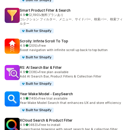
Built for Shopify
Smart Product Filter & Search
5つ星中
4.9
(2,190)
•
無料プランあり
合計レビュー数：2190件
コレクション フィルター、メニュー、サイドバー、検索バー、検索フィ
ルター
Built for Shopify
Scrolly: Infinte Scroll To Top
5つ星中
4.9
(205)
•
Free
合計レビュー数：205件
Boost navigation with infinite scroll up back to top button
Built for Shopify
RS: AI Search Bar & Filter
5つ星中
4.9
(338)
•
Free plan available
合計レビュー数：338件
Add AI Search Bar, Product Filters & Collection Filter
Built for Shopify
Year Make Model ‑ EasySearch
5つ星中
4.9
(149)
•
Free trial available
合計レビュー数：149件
Year Make Model Search that enhances UX and store efficiency
Built for Shopify
XCloud Search & Product Filter
5つ星中
4.9
(483)
•
Free to install
合計レビュー数：483件
Supercharge browsing with smart search bar & collection filter