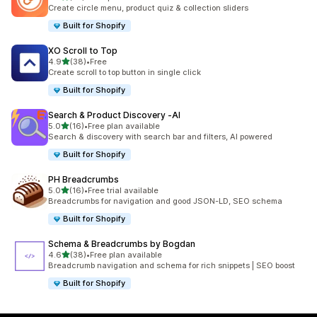
合計レビュー数：22件
Create circle menu, product quiz & collection sliders
Built for Shopify
XO Scroll to Top
5つ星中
4.9
(38)
•
Free
合計レビュー数：38件
Create scroll to top button in single click
Built for Shopify
Search & Product Discovery ‑AI
5つ星中
5.0
(16)
•
Free plan available
合計レビュー数：16件
Search & discovery with search bar and filters, AI powered
Built for Shopify
PH Breadcrumbs
5つ星中
5.0
(16)
•
Free trial available
合計レビュー数：16件
Breadcrumbs for navigation and good JSON-LD, SEO schema
Built for Shopify
Schema & Breadcrumbs by Bogdan
5つ星中
4.6
(38)
•
Free plan available
合計レビュー数：38件
Breadcrumb navigation and schema for rich snippets | SEO boost
Built for Shopify