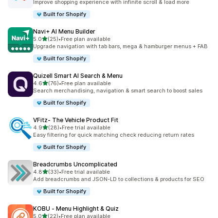
Improve shopping experience with infinite scroll & load more
Built for Shopify
Navi+ AI Menu Builder
5つ星中
5.0
(25)
•
Free plan available
合計レビュー数：25件
Upgrade navigation with tab bars, mega & hamburger menus + FAB
Built for Shopify
Quizell Smart AI Search & Menu
5つ星中
4.6
(76)
•
Free plan available
合計レビュー数：76件
Search merchandising, navigation & smart search to boost sales
Built for Shopify
VFitz‑ The Vehicle Product Fit
5つ星中
4.9
(28)
•
Free trial available
合計レビュー数：28件
Easy filtering for quick matching check reducing return rates
Built for Shopify
Breadcrumbs Uncomplicated
5つ星中
4.8
(33)
•
Free trial available
合計レビュー数：33件
Add breadcrumbs and JSON-LD to collections & products for SEO
Built for Shopify
KOBU ‑ Menu Highlight & Quiz
5つ星中
5.0
(22)
•
Free plan available