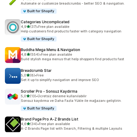
toplam 3 değerlendirme
Automate or customize breadcrumbs - better SEO & navigation.
Built for Shopify
Categories Uncomplicated
5 yıldız üzerinden
4,9
(37)
•
Free plan available
toplam 37 değerlendirme
Help customers find products faster with category navigation
Built for Shopify
Buddha Mega Menu & Navigation
5 yıldız üzerinden
4,8
(554)
•
Free plan available
toplam 554 değerlendirme
Build stylish mega menus that help shoppers find products fast
Breadcrumb Star
5 yıldız üzerinden
5,0
(8)
•
Free
toplam 8 değerlendirme
Set it up to simplify navigation and improve SEO
Scroller Pro ‑ Sonsuz Kaydırma
5 yıldız üzerinden
5,0
(13)
•
Ücretsiz deneme kullanılabilir
toplam 13 değerlendirme
Sonsuz kaydırma ve Daha Fazla Yükle ile mağazanı geliştirin.
Built for Shopify
Brand Page Pro A‑Z Brands List
5 yıldız üzerinden
4,6
(34)
•
Free plan available
toplam 34 değerlendirme
A-Z Brands Page list with Search, Filtering & multiple Layouts