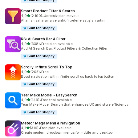
Built for Shopify
Smart Product Filter & Search
5 yıldız üzerinden
4,9
(2.190)
•
Ücretsiz plan mevcut
toplam 2190 değerlendirme
AI anlamsal arama ve anlık filtrelerle satışları artırın
Built for Shopify
RS: AI Search Bar & Filter
5 yıldız üzerinden
4,9
(338)
•
Free plan available
toplam 338 değerlendirme
Add AI Search Bar, Product Filters & Collection Filter
Built for Shopify
Scrolly: Infinte Scroll To Top
5 yıldız üzerinden
4,9
(205)
•
Free
toplam 205 değerlendirme
Boost navigation with infinite scroll up back to top button
Built for Shopify
Year Make Model ‑ EasySearch
5 yıldız üzerinden
4,9
(149)
•
Free trial available
toplam 149 değerlendirme
Year Make Model Search that enhances UX and store efficiency
Built for Shopify
Meteor Mega Menu & Navigation
5 yıldız üzerinden
4,7
(316)
•
Free plan available
toplam 316 değerlendirme
Create modern dropdown menus for mobile and desktop