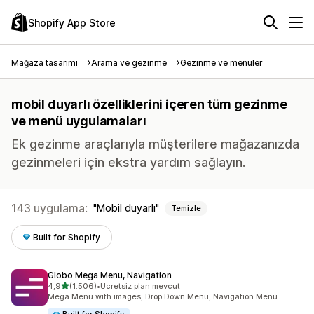
Shopify App Store
Mağaza tasarımı
Arama ve gezinme
Gezinme ve menüler
mobil duyarlı özelliklerini içeren tüm gezinme
ve menü uygulamaları
Ek gezinme araçlarıyla müşterilere mağazanızda
gezinmeleri için ekstra yardım sağlayın.
143 uygulama:
Mobil duyarlı
Temizle
Built for Shopify
Globo Mega Menu, Navigation
5 yıldız üzerinden
4,9
(1.506)
•
Ücretsiz plan mevcut
toplam 1506 değerlendirme
Mega Menu with images, Drop Down Menu, Navigation Menu