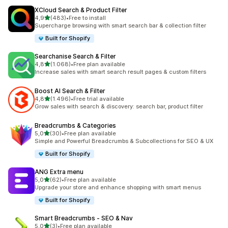
XCloud Search & Product Filter
5 yıldız üzerinden
4,9
(483)
•
Free to install
toplam 483 değerlendirme
Supercharge browsing with smart search bar & collection filter
Built for Shopify
Searchanise Search & Filter
5 yıldız üzerinden
4,8
(1.068)
•
Free plan available
toplam 1068 değerlendirme
Increase sales with smart search result pages & custom filters
Boost AI Search & Filter
5 yıldız üzerinden
4,8
(1.496)
•
Free trial available
toplam 1496 değerlendirme
Grow sales with search & discovery: search bar, product filter
Breadcrumbs & Categories
5 yıldız üzerinden
5,0
(30)
•
Free plan available
toplam 30 değerlendirme
Simple and Powerful Breadcrumbs & Subcollections for SEO & UX
Built for Shopify
ANG Extra menu
5 yıldız üzerinden
5,0
(62)
•
Free plan available
toplam 62 değerlendirme
Upgrade your store and enhance shopping with smart menus
Built for Shopify
Smart Breadcrumbs ‑ SEO & Nav
5 yıldız üzerinden
5,0
(3)
•
Free plan available