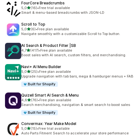
FourCore Breadcrumbs
5 yıldız üzerinden
5,0
(16)
•
Free trial available
toplam 16 değerlendirme
Smart & menu-based breadcrumbs with JSON-LD
Scroll to Top
5 yıldız üzerinden
5,0
(6)
•
Free plan available
toplam 6 değerlendirme
Navigate smoothly with a customizable Scroll to Top button.
AI Search & Product Filter |SB
5 yıldız üzerinden
4,7
(417)
•
Free plan available
toplam 417 değerlendirme
Boost sales with AI search, custom filters, and merchandising.
Navi+ AI Menu Builder
5 yıldız üzerinden
5,0
(25)
•
Free plan available
toplam 25 değerlendirme
Upgrade navigation with tab bars, mega & hamburger menus + FAB
Built for Shopify
Quizell Smart AI Search & Menu
5 yıldız üzerinden
4,6
(76)
•
Free plan available
toplam 76 değerlendirme
Search merchandising, navigation & smart search to boost sales
Built for Shopify
Convermax: Year Make Model
5 yıldız üzerinden
5,0
(15)
•
Free trial available
toplam 15 değerlendirme
Auto Parts Fitment Search to accelerate your store performance