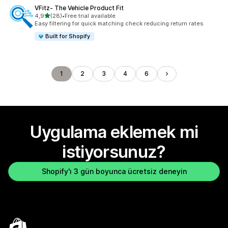
VFitz‑ The Vehicle Product Fit
5 yıldız üzerinden
4,9
(28)
•
Free trial available
toplam 28 değerlendirme
Easy filtering for quick matching check reducing return rates
Built for Shopify
1
2
3
4
6
Uygulama eklemek mi
istiyorsunuz?
Shopify'ı 3 gün boyunca ücretsiz deneyin