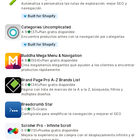
3 reseñas en total
Automatiza o personaliza las rutas de exploración: mejor SEO y
navegación.
Built for Shopify
Categories Uncomplicated
de 5 estrellas
4.9
(37)
•
Plan gratis disponible
37 reseñas en total
Encuentra productos antes con la navegación por categorías
Built for Shopify
Buddha Mega Menu & Navigation
de 5 estrellas
4.8
(554)
•
Plan gratis disponible
554 reseñas en total
Crea megamenús elegantes que ayuden a los clientes a encontrar
productos rápidamente
Brand Page Pro A‑Z Brands List
de 5 estrellas
4.6
(34)
•
Plan gratis disponible
34 reseñas en total
Página con lista de marcas de la A a la Z, búsqueda, filtros y
múltiples diseños
Breadcrumb Star
de 5 estrellas
5.0
(7)
•
Gratis
7 reseñas en total
Configúrala para simplificar la navegación y mejorar el SEO
Scroller Pro ‑ Infinite Scroll
de 5 estrellas
5.0
(13)
•
Prueba gratis disponible
13 reseñas en total
Mejora la experiencia de compra con el desplazamiento infinito y el
botón para cargar más