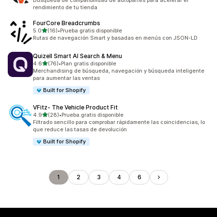
Búsqueda de compatibilidad de autopartes para acelerar el
rendimiento de tu tienda
FourCore Breadcrumbs
de 5 estrellas
5.0
(16)
•
Prueba gratis disponible
16 reseñas en total
Rutas de navegación Smart y basadas en menús con JSON-LD
Quizell Smart AI Search & Menu
de 5 estrellas
4.6
(76)
•
Plan gratis disponible
76 reseñas en total
Merchandising de búsqueda, navegación y búsqueda inteligente
para aumentar las ventas
Built for Shopify
VFitz‑ The Vehicle Product Fit
de 5 estrellas
4.9
(28)
•
Prueba gratis disponible
28 reseñas en total
Filtrado sencillo para comprobar rápidamente las coincidencias, lo
que reduce las tasas de devolución
Built for Shopify
1
2
3
4
6