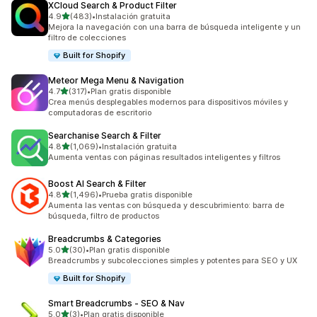
XCloud Search & Product Filter
de 5 estrellas
4.9
(483)
•
Instalación gratuita
483 reseñas en total
Mejora la navegación con una barra de búsqueda inteligente y un
filtro de colecciones
Built for Shopify
Meteor Mega Menu & Navigation
de 5 estrellas
4.7
(317)
•
Plan gratis disponible
317 reseñas en total
Crea menús desplegables modernos para dispositivos móviles y
computadoras de escritorio
Searchanise Search & Filter
de 5 estrellas
4.8
(1,069)
•
Instalación gratuita
1069 reseñas en total
Aumenta ventas con páginas resultados inteligentes y filtros
Boost AI Search & Filter
de 5 estrellas
4.8
(1,496)
•
Prueba gratis disponible
1496 reseñas en total
Aumenta las ventas con búsqueda y descubrimiento: barra de
búsqueda, filtro de productos
Breadcrumbs & Categories
de 5 estrellas
5.0
(30)
•
Plan gratis disponible
30 reseñas en total
Breadcrumbs y subcolecciones simples y potentes para SEO y UX
Built for Shopify
Smart Breadcrumbs ‑ SEO & Nav
de 5 estrellas
5.0
(3)
•
Plan gratis disponible