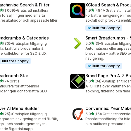
archanise Search & Filter
XCloud Search & Produ
av 5 stjärnor
av 5 stjärnor
(1 069)
•
Gratis att installera
4,9
(484)
•
Gratis att instal
9 recensioner totalt
484 recensioner totalt
 försäljningen med smarta
Förbättra navigeringen me
resultatsidor och anpassade filter
sökfält och produktseriefilt
Built for Shopify
eadcrumbs & Categories
Smart Breadcrumbs ‑ 
av 5 stjärnor
av 5 stjärnor
(30)
•
Gratisplan tillgänglig
5,0
(3)
•
Gratisplan tillgäng
recensioner totalt
3 recensioner totalt
la, kraftfulla brödsmulor &
Automatisera eller anpass
erkollektioner för SEO & UX
brödsmulor – bättre SEO o
navigering.
Built for Shopify
Built for Shopify
eadcrumb Star
Brand Page Pro A‑Z Br
av 5 stjärnor
av 5 stjärnor
(7)
•
Gratis
4,6
(34)
•
Gratisplan tillgä
ecensioner totalt
34 recensioner totalt
figurera för att förenkla
A–Ö-lista över varumärke
igeringen och förbättra SEO
sökning, filtrering och flera
vi+ AI Menu Builder
Convermax: Year Mak
av 5 stjärnor
av 5 stjärnor
(25)
•
Gratisplan tillgänglig
5,0
(15)
•
Gratis testversio
recensioner totalt
15 recensioner totalt
gradera navigeringen med flikfält,
Passformssökning för bildel
ga- och hamburgermenyer +
öka butikens prestanda
tande åtgärdsknapp