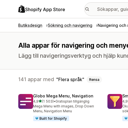
Shopify App Store
Butiksdesign
Sökning och navigering
Navigering och
Alla appar för navigering och menye
Lägg till navigeringsverktyg och hjälp kund
141 appar med
Flera språk
Rensa
Globo Mega Menu, Navigation
Sm
av 5 stjärnor
4,9
(1 503)
•
Gratisplan tillgänglig
4,9
1503 recensioner totalt
218
Mega Menu with images, Drop Down
Öka
Menu, Navigation Menu
sök
Built for Shopify