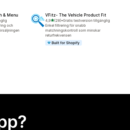
ch & Menu
VFitz‑ The Vehicle Product Fit
av 5 stjärnor
nglig
4,9
(28)
•
Gratis testversion tillgänglig
28 recensioner totalt
ring och
Enkel filtrering för snabb
örsäljningen
matchningskontroll som minskar
returfrekvensen
Built for Shopify
app?