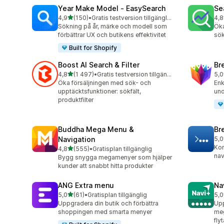
Year Make Model ‑ EasySearch
Se
av 5 stjärnor
4,9
(150)
•
Gratis testversion tillgänglig
4,8
150 recensioner totalt
106
Sökning på år, märke och modell som
Öka
förbättrar UX och butikens effektivitet
sök
Built for Shopify
Boost AI Search & Filter
Br
av 5 stjärnor
4,8
(1 497)
•
Gratis testversion tillgänglig
5,0
1497 recensioner totalt
30 
Öka försäljningen med sök- och
Enk
upptäcktsfunktioner: sökfält,
und
produktfilter
Buddha Mega Menu &
Br
Navigation
5,0
7 r
Kon
av 5 stjärnor
4,8
(555)
•
Gratisplan tillgänglig
555 recensioner totalt
nav
Bygg snygga megamenyer som hjälper
kunder att snabbt hitta produkter
ANG Extra menu
Na
av 5 stjärnor
5,0
(61)
•
Gratisplan tillgänglig
5,0
61 recensioner totalt
25 
Uppgradera din butik och förbättra
Upp
shoppingen med smarta menyer
me
fly