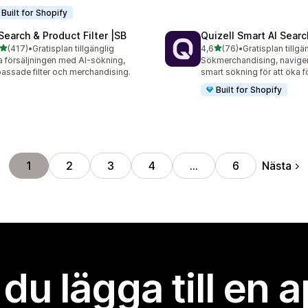
Built for Shopify
 Search & Product Filter |SB
Quizell Smart AI Sear
av 5 stjärnor
av 5 stjärnor
(417)
•
Gratisplan tillgänglig
4,6
(76)
•
Gratisplan tillgä
 recensioner totalt
76 recensioner totalt
 försäljningen med AI-sökning,
Sökmerchandising, navige
assade filter och merchandising.
smart sökning för att öka f
Built for Shopify
Nästa
1
2
3
4
…
6
l du lägga till en 