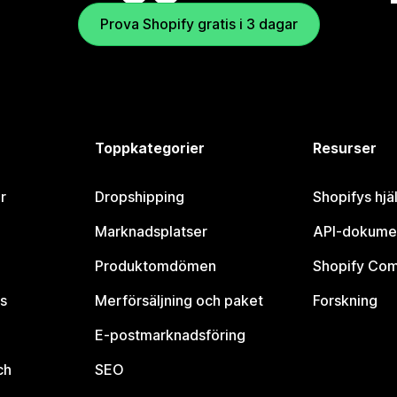
Prova Shopify gratis i 3 dagar
Toppkategorier
Resurser
r
Dropshipping
Shopifys hjä
Marknadsplatser
API-dokume
Produktomdömen
Shopify Co
s
Merförsäljning och paket
Forskning
E-postmarknadsföring
ch
SEO