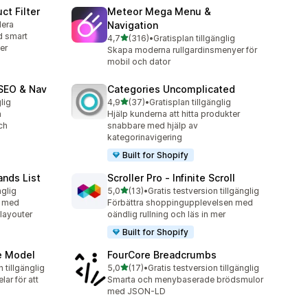
ct Filter
Meteor Mega Menu &
lera
Navigation
d smart
av 5 stjärnor
4,7
(316)
•
Gratisplan tillgänglig
316 recensioner totalt
er
Skapa moderna rullgardinsmenyer för
mobil och dator
SEO & Nav
Categories Uncomplicated
av 5 stjärnor
lig
4,9
(37)
•
Gratisplan tillgänglig
37 recensioner totalt
a
Hjälp kunderna att hitta produkter
ch
snabbare med hjälp av
kategorinavigering
Built for Shopify
ands List
Scroller Pro ‑ Infinite Scroll
av 5 stjärnor
nglig
5,0
(13)
•
Gratis testversion tillgänglig
13 recensioner totalt
n med
Förbättra shoppingupplevelsen med
 layouter
oändlig rullning och läs in mer
Built for Shopify
e Model
FourCore Breadcrumbs
av 5 stjärnor
n tillgänglig
5,0
(17)
•
Gratis testversion tillgänglig
17 recensioner totalt
ar för att
Smarta och menybaserade brödsmulor
med JSON-LD