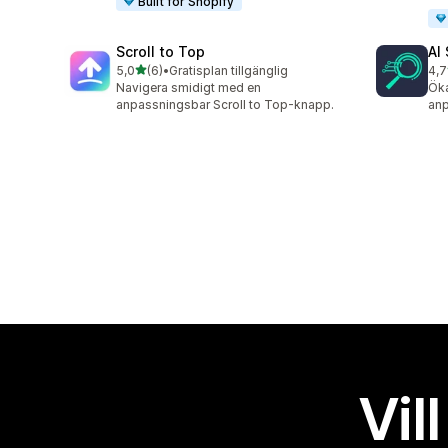
Built for Shopify
Scroll to Top
AI
av 5 stjärnor
5,0
(6)
•
Gratisplan tillgänglig
4,7
6 recensioner totalt
417
Navigera smidigt med en
Öka
anpassningsbar Scroll to Top-knapp.
anp
Vil