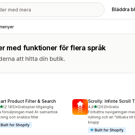
Bläddra b
 menyer
r med funktioner för flera språk
erna att hitta din butik.
art Product Filter & Search
Scrolly: Infinte Scroll 
av 5 stjärnor
av 5 stjärnor
(2 185)
•
Gratisplan tillgänglig
4,9
(203)
•
Gratis
5 recensioner totalt
203 recensioner totalt
 försäljningen med AI-semantisk
Förbättra navigeringen me
ning och snabba filter
rullning och en ”tillbaka til
knapp
Built for Shopify
Built for Shopify