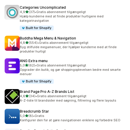
Categories Uncomplicated
ud af 5 stjerner
4,9
(37)
•
Gratis abonnement tilgængeligt
37 anmeldelser i alt
Hjælp kunderne med at finde produkter hurtigere med
kategorinavigation
Built for Shopify
Buddha Mega Menu & Navigation
ud af 5 stjerner
4,8
(554)
•
Gratis abonnement tilgængeligt
554 anmeldelser i alt
Byg stilfulde megamenuer, der hjælper kunderne med at finde
produkter hurtigt
ANG Extra menu
ud af 5 stjerner
5,0
(62)
•
Gratis abonnement tilgængeligt
62 anmeldelser i alt
Opgrader din butik, og gør shoppingoplevelsen bedre med smarte
menuer
Built for Shopify
Brand Page Pro A‑Z Brands List
ud af 5 stjerner
4,6
(34)
•
Gratis abonnement tilgængeligt
34 anmeldelser i alt
A-Z-liste til brandsider med søgning, filtrering og flere layouts
Breadcrumb Star
ud af 5 stjerner
5,0
(8)
•
Gratis
8 anmeldelser i alt
Konfigurer den for at gøre navigationen enklere og forbedre SEO