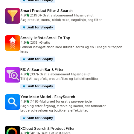
Built for Shopify
Smart Product Filter & Search
ud af 5 stjerner
4,9
(2.190)
•
Gratis abonnement tilgængeligt
2190 anmeldelser i alt
Søg produkt, menu, sidebjælke, søgelinje, søg filter
Built for Shopify
Scrolly: Infinte Scroll To Top
ud af 5 stjerner
4,9
(205)
•
Gratis
205 anmeldelser i alt
Forbedr navigationen med infinite scroll og en Tilbage til toppen-
knap
Built for Shopify
RS: AI Search Bar & Filter
ud af 5 stjerner
4,9
(337)
•
Gratis abonnement tilgængeligt
337 anmeldelser i alt
Tilføj AI-søgefelt, produktfiltre og kollektionsfilter
Built for Shopify
Year Make Model ‑ EasySearch
ud af 5 stjerner
4,9
(149)
•
Mulighed for gratis prøveperiode
149 anmeldelser i alt
Søgning efter årgang, mærke og model, der forbedrer
brugeroplevelsen og butikkens effektivitet
Built for Shopify
XCloud Search & Product Filter
ud af 5 stjerner
4,9
(483)
•
Gratis at installere