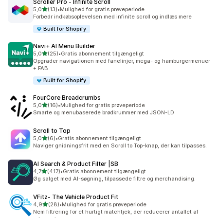
Scroller Pro ‑ Infinite Scroll
ud af 5 stjerner
5,0
(13)
•
Mulighed for gratis prøveperiode
13 anmeldelser i alt
Forbedr indkøbsoplevelsen med infinite scroll og indlæs mere
Built for Shopify
Navi+ AI Menu Builder
ud af 5 stjerner
5,0
(25)
•
Gratis abonnement tilgængeligt
25 anmeldelser i alt
Opgrader navigationen med fanelinjer, mega- og hamburgermenuer
+ FAB
Built for Shopify
FourCore Breadcrumbs
ud af 5 stjerner
5,0
(16)
•
Mulighed for gratis prøveperiode
16 anmeldelser i alt
Smarte og menubaserede brødkrummer med JSON-LD
Scroll to Top
ud af 5 stjerner
5,0
(6)
•
Gratis abonnement tilgængeligt
6 anmeldelser i alt
Naviger gnidningsfrit med en Scroll to Top-knap, der kan tilpasses.
AI Search & Product Filter |SB
ud af 5 stjerner
4,7
(417)
•
Gratis abonnement tilgængeligt
417 anmeldelser i alt
Øg salget med AI-søgning, tilpassede filtre og merchandising.
VFitz‑ The Vehicle Product Fit
ud af 5 stjerner
4,9
(28)
•
Mulighed for gratis prøveperiode
28 anmeldelser i alt
Nem filtrering for et hurtigt matchtjek, der reducerer antallet af