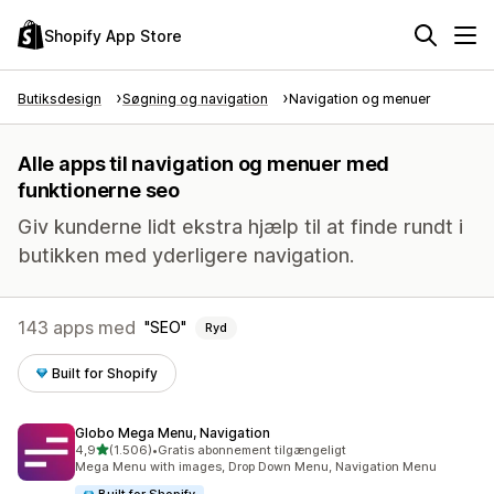
Shopify App Store
Butiksdesign
Søgning og navigation
Navigation og menuer
Alle apps til navigation og menuer med
funktionerne seo
Giv kunderne lidt ekstra hjælp til at finde rundt i
butikken med yderligere navigation.
143 apps med
SEO
Ryd
Built for Shopify
Globo Mega Menu, Navigation
ud af 5 stjerner
4,9
(1.506)
•
Gratis abonnement tilgængeligt
1506 anmeldelser i alt
Mega Menu with images, Drop Down Menu, Navigation Menu