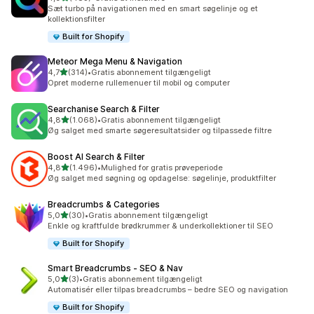
483 anmeldelser i alt
Sæt turbo på navigationen med en smart søgelinje og et
kollektionsfilter
Built for Shopify
Meteor Mega Menu & Navigation
ud af 5 stjerner
4,7
(314)
•
Gratis abonnement tilgængeligt
314 anmeldelser i alt
Opret moderne rullemenuer til mobil og computer
Searchanise Search & Filter
ud af 5 stjerner
4,8
(1.068)
•
Gratis abonnement tilgængeligt
1068 anmeldelser i alt
Øg salget med smarte søgeresultatsider og tilpassede filtre
Boost AI Search & Filter
ud af 5 stjerner
4,8
(1.496)
•
Mulighed for gratis prøveperiode
1496 anmeldelser i alt
Øg salget med søgning og opdagelse: søgelinje, produktfilter
Breadcrumbs & Categories
ud af 5 stjerner
5,0
(30)
•
Gratis abonnement tilgængeligt
30 anmeldelser i alt
Enkle og kraftfulde brødkrummer & underkollektioner til SEO
Built for Shopify
Smart Breadcrumbs ‑ SEO & Nav
ud af 5 stjerner
5,0
(3)
•
Gratis abonnement tilgængeligt
3 anmeldelser i alt
Automatisér eller tilpas breadcrumbs – bedre SEO og navigation
Built for Shopify