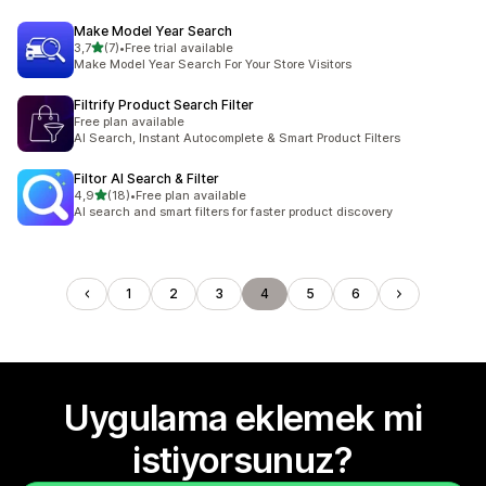
Make Model Year Search
5 yıldız üzerinden
3,7
(7)
•
Free trial available
toplam 7 değerlendirme
Make Model Year Search For Your Store Visitors
Filtrify Product Search Filter
Free plan available
AI Search, Instant Autocomplete & Smart Product Filters
Filtor AI Search & Filter
5 yıldız üzerinden
4,9
(18)
•
Free plan available
toplam 18 değerlendirme
AI search and smart filters for faster product discovery
1
2
3
4
5
6
Uygulama eklemek mi
istiyorsunuz?