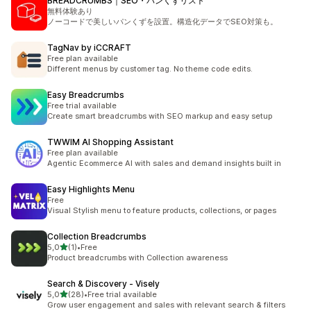
BREADCRUMBS｜SEO・パンくずリスト
無料体験あり
ノーコードで美しいパンくずを設置。構造化データでSEO対策も。
TagNav by iCCRAFT
Free plan available
Different menus by customer tag. No theme code edits.
Easy Breadcrumbs
Free trial available
Create smart breadcrumbs with SEO markup and easy setup
TWWIM AI Shopping Assistant
Free plan available
Agentic Ecommerce AI with sales and demand insights built in
Easy Highlights Menu
Free
Visual Stylish menu to feature products, collections, or pages
Collection Breadcrumbs
5 yıldız üzerinden
5,0
(1)
•
Free
toplam 1 değerlendirme
Product breadcrumbs with Collection awareness
Search & Discovery ‑ Visely
5 yıldız üzerinden
5,0
(28)
•
Free trial available
toplam 28 değerlendirme
Grow user engagement and sales with relevant search & filters