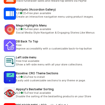
Track fundraiser sales and reward top sellers via PayPal
Widgetic (Accordion Gallery)
5 yıldız üzerinden
1,0
(2)
•
Free plan available
toplam 2 değerlendirme
Create an interactive navigation menu using product images.
Mega Highlights Menu
5 yıldız üzerinden
5,0
(1)
•
Free plan available
toplam 1 değerlendirme
Social Media Style Navigation & Engaging Stories Like Menus
DB Back To Top
Free
Improve accessibility with a customizable back-to-top button
Left side menu
Free trial available
Show a left-side menu with all your store collections.
Baseline: CRO Theme Sections
5 yıldız üzerinden
5,0
(2)
•
Free to install
toplam 2 değerlendirme
Easily add customizable sections to any theme or page.
Appsyl's Bestseller Sorting
5 yıldız üzerinden
4,0
(1)
•
Free trial available
toplam 1 değerlendirme
Disable the sorting of the bestselling products on your Store