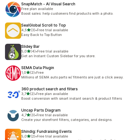
SnapMatch ‑ AI Visual Search
Free plan available
Boost sales: help customers find products with a photo.
SealGlobal Scroll to Top
5 yıldız üzerinden
4,5
(3)
•
Free trial available
toplam 3 değerlendirme
Easy Back to Top Button
Slidey Bar
5 yıldız üzerinden
5,0
(4)
•
Free trial available
toplam 4 değerlendirme
Get an Instant Custom Sidebar for you store.
SEMA Data Plugin
5 yıldız üzerinden
1,0
(2)
•
Free
toplam 2 değerlendirme
Millions of SEMA auto parts w/ fitments are just a click away.
360 product search and filters
5 yıldız üzerinden
3,7
(2)
•
Free plan available
toplam 2 değerlendirme
Boost conversion with smart instant search & product filters
Uncap Parts Diagram
5 yıldız üzerinden
4,7
(3)
•
Free trial available
toplam 3 değerlendirme
Create your storefront filters, categories, and designs.
Shindig: Fundraising Events
5 yıldız üzerinden
5,0
(2)
•
Free trial available
toplam 2 değerlendirme