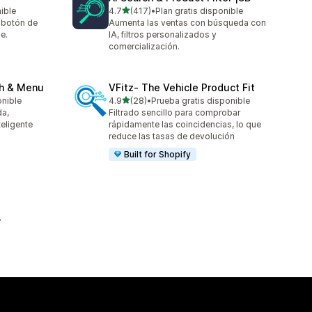
de 5 estrellas
nible
4.7
(417)
•
Plan gratis disponible
417 reseñas en total
 botón de
Aumenta las ventas con búsqueda con
e.
IA, filtros personalizados y
comercialización.
ch & Menu
VFitz‑ The Vehicle Product Fit
de 5 estrellas
onible
4.9
(28)
•
Prueba gratis disponible
28 reseñas en total
a,
Filtrado sencillo para comprobar
eligente
rápidamente las coincidencias, lo que
reduce las tasas de devolución
Built for Shopify