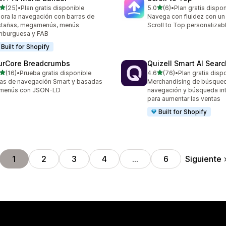
de 5 estrellas
de 5 estrellas
(25)
•
Plan gratis disponible
5.0
(6)
•
Plan gratis dispo
reseñas en total
6 reseñas en total
ora la navegación con barras de
Navega con fluidez con un
stañas, megamenús, menús
Scroll to Top personalizabl
mburguesa y FAB
Built for Shopify
urCore Breadcrumbs
Quizell Smart AI Sear
de 5 estrellas
de 5 estrellas
(16)
•
Prueba gratis disponible
4.6
(76)
•
Plan gratis disp
reseñas en total
76 reseñas en total
as de navegación Smart y basadas
Merchandising de búsqued
 menús con JSON-LD
navegación y búsqueda int
para aumentar las ventas
Built for Shopify
Siguiente
1
2
3
4
…
6