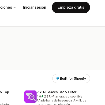
aciones
Iniciar sesión
Empieza gratis
Built for Shopify
To Top
RS: AI Search Bar & Filter
de 5 estrellas
4.9
(337)
•
Plan gratis disponible
337 reseñas en total
Añade barra de búsqueda IA y filtros
un botón
de producto y colección