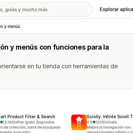
Explorar aplic
n y menús
ión y menús con funciones para la
 orientarse en tu tienda con herramientas de
art Product Filter & Search
Scrolly: Infinte Scroll 
de 5 estrellas
de 5 estrellas
(2,192)
•
Plan gratis disponible
4.9
(205)
•
Gratis
2 reseñas en total
205 reseñas en total
tro de colección, barra de búsqueda
Mejora la navegación con
eligente, buscador
desplazamiento infinito y 