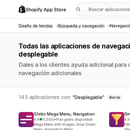
Shopify App Store
Diseño de tiendas
Búsqueda y navegación
Navegació
Todas las aplicaciones de navegac
desplegable
Dales a los clientes ayuda adicional para
navegación adicionales
143 aplicaciones con
Desplegable
Borrar
Globo Mega Menu, Navigation
Sm
de 5 estrellas
4.9
(1,505)
•
Plan gratis disponible
4.9
1505 reseñas en total
219
Mega Menu with images, Drop Down
Fil
Menu, Navigation Menu
int