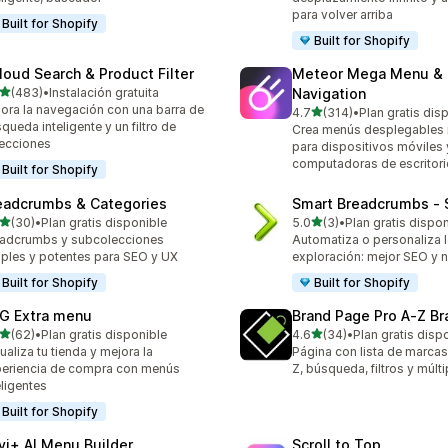
para volver arriba
Built for Shopify
Built for Shopify
loud Search & Product Filter
Meteor Mega Menu &
de 5 estrellas
(483)
•
Instalación gratuita
Navigation
 reseñas en total
ora la navegación con una barra de
de 5 estrellas
4.7
(314)
•
Plan gratis dis
314 reseñas en total
queda inteligente y un filtro de
Crea menús desplegables
ecciones
para dispositivos móviles 
computadoras de escritori
Built for Shopify
eadcrumbs & Categories
Smart Breadcrumbs ‑ 
de 5 estrellas
de 5 estrellas
(30)
•
Plan gratis disponible
5.0
(3)
•
Plan gratis dispo
reseñas en total
3 reseñas en total
adcrumbs y subcolecciones
Automatiza o personaliza l
ples y potentes para SEO y UX
exploración: mejor SEO y 
Built for Shopify
Built for Shopify
G Extra menu
Brand Page Pro A‑Z Br
de 5 estrellas
de 5 estrellas
(62)
•
Plan gratis disponible
4.6
(34)
•
Plan gratis disp
reseñas en total
34 reseñas en total
ualiza tu tienda y mejora la
Página con lista de marcas 
eriencia de compra con menús
Z, búsqueda, filtros y múlt
eligentes
Built for Shopify
vi+ AI Menu Builder
Scroll to Top