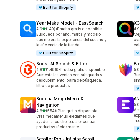
Built for Shopify
Year Make Model ‑ EasySearch
XC
de 5 estrellas
4.9
(149)
•
Prueba gratis disponible
4.9
149 reseñas en total
483
Búsqueda por año, marca y modelo
Mej
que mejora la experiencia del usuario y
bús
la eficiencia de la tienda
col
Built for Shopify
Boost AI Search & Filter
Br
de 5 estrellas
4.8
(1,496)
•
Prueba gratis disponible
5.0
1496 reseñas en total
30 
Aumenta las ventas con búsqueda y
Bre
descubrimiento: barra de búsqueda,
sim
filtro de productos
Buddha Mega Menu &
AN
Navigation
5.0
62 
Act
de 5 estrellas
4.8
(554)
•
Plan gratis disponible
554 reseñas en total
exp
Crea megamenús elegantes que
int
ayuden a los clientes a encontrar
productos rápidamente
Scroller Pro ‑ Infinite Scroll
Na