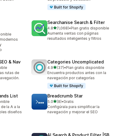
Built for Shopify
Searchanise Search & Filter
de 5 estrellas
4.8
(1,068)
•
Plan gratis disponible
1068 reseñas en total
Aumenta ventas con páginas
ponible
resultados inteligentes y filtros
 modernos
y
o
SEO & Nav
Categories Uncomplicated
de 5 estrellas
nible
4.9
(37)
•
Plan gratis disponible
37 reseñas en total
as rutas de
Encuentra productos antes con la
navegación.
navegación por categorías
Built for Shopify
ands List
Breadcrumb Star
de 5 estrellas
onible
5.0
(8)
•
Gratis
8 reseñas en total
de la A a la
Configúrala para simplificar la
iples diseños
navegación y mejorar el SEO
AI Search & Product Filter |SB