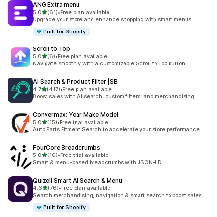
ANG Extra menu
เต็ม 5 ดาว
5.0
(61)
•
Free plan available
ทั้งหมด 61 รีวิว
Upgrade your store and enhance shopping with smart menus
Built for Shopify
Scroll to Top
เต็ม 5 ดาว
5.0
(6)
•
Free plan available
ทั้งหมด 6 รีวิว
Navigate smoothly with a customizable Scroll to Top button.
AI Search & Product Filter |SB
เต็ม 5 ดาว
4.7
(417)
•
Free plan available
ทั้งหมด 417 รีวิว
Boost sales with AI search, custom filters, and merchandising.
Convermax: Year Make Model
เต็ม 5 ดาว
5.0
(15)
•
Free trial available
ทั้งหมด 15 รีวิว
Auto Parts Fitment Search to accelerate your store performance
FourCore Breadcrumbs
เต็ม 5 ดาว
5.0
(16)
•
Free trial available
ทั้งหมด 16 รีวิว
Smart & menu-based breadcrumbs with JSON-LD
Quizell Smart AI Search & Menu
เต็ม 5 ดาว
4.6
(76)
•
Free plan available
ทั้งหมด 76 รีวิว
Search merchandising, navigation & smart search to boost sales
Built for Shopify