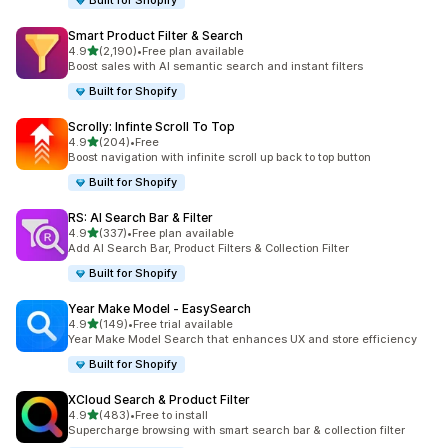
Built for Shopify
Smart Product Filter & Search
เต็ม 5 ดาว
4.9
(2,190)
•
Free plan available
ทั้งหมด 2190 รีวิว
Boost sales with AI semantic search and instant filters
Built for Shopify
Scrolly: Infinte Scroll To Top
เต็ม 5 ดาว
4.9
(204)
•
Free
ทั้งหมด 204 รีวิว
Boost navigation with infinite scroll up back to top button
Built for Shopify
RS: AI Search Bar & Filter
เต็ม 5 ดาว
4.9
(337)
•
Free plan available
ทั้งหมด 337 รีวิว
Add AI Search Bar, Product Filters & Collection Filter
Built for Shopify
Year Make Model ‑ EasySearch
เต็ม 5 ดาว
4.9
(149)
•
Free trial available
ทั้งหมด 149 รีวิว
Year Make Model Search that enhances UX and store efficiency
Built for Shopify
XCloud Search & Product Filter
เต็ม 5 ดาว
4.9
(483)
•
Free to install
ทั้งหมด 483 รีวิว
Supercharge browsing with smart search bar & collection filter