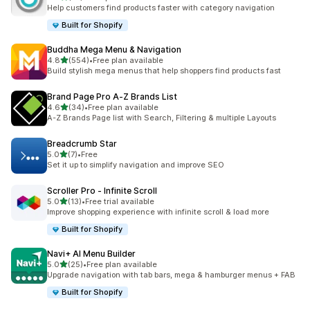
ทั้งหมด 37 รีวิว
Help customers find products faster with category navigation
Built for Shopify
Buddha Mega Menu & Navigation
เต็ม 5 ดาว
4.8
(554)
•
Free plan available
ทั้งหมด 554 รีวิว
Build stylish mega menus that help shoppers find products fast
Brand Page Pro A‑Z Brands List
เต็ม 5 ดาว
4.6
(34)
•
Free plan available
ทั้งหมด 34 รีวิว
A-Z Brands Page list with Search, Filtering & multiple Layouts
Breadcrumb Star
เต็ม 5 ดาว
5.0
(7)
•
Free
ทั้งหมด 7 รีวิว
Set it up to simplify navigation and improve SEO
Scroller Pro ‑ Infinite Scroll
เต็ม 5 ดาว
5.0
(13)
•
Free trial available
ทั้งหมด 13 รีวิว
Improve shopping experience with infinite scroll & load more
Built for Shopify
Navi+ AI Menu Builder
เต็ม 5 ดาว
5.0
(25)
•
Free plan available
ทั้งหมด 25 รีวิว
Upgrade navigation with tab bars, mega & hamburger menus + FAB
Built for Shopify