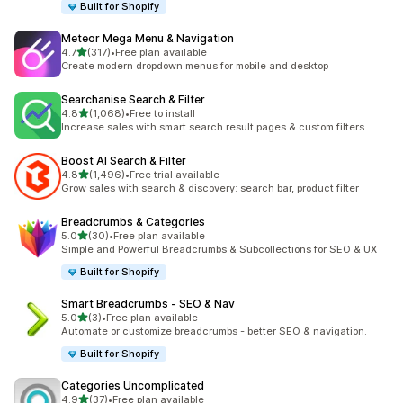
Built for Shopify
Meteor Mega Menu & Navigation
เต็ม 5 ดาว
4.7
(317)
•
Free plan available
ทั้งหมด 317 รีวิว
Create modern dropdown menus for mobile and desktop
Searchanise Search & Filter
เต็ม 5 ดาว
4.8
(1,068)
•
Free to install
ทั้งหมด 1068 รีวิว
Increase sales with smart search result pages & custom filters
Boost AI Search & Filter
เต็ม 5 ดาว
4.8
(1,496)
•
Free trial available
ทั้งหมด 1496 รีวิว
Grow sales with search & discovery: search bar, product filter
Breadcrumbs & Categories
เต็ม 5 ดาว
5.0
(30)
•
Free plan available
ทั้งหมด 30 รีวิว
Simple and Powerful Breadcrumbs & Subcollections for SEO & UX
Built for Shopify
Smart Breadcrumbs ‑ SEO & Nav
เต็ม 5 ดาว
5.0
(3)
•
Free plan available
ทั้งหมด 3 รีวิว
Automate or customize breadcrumbs - better SEO & navigation.
Built for Shopify
Categories Uncomplicated
เต็ม 5 ดาว
4.9
(37)
•
Free plan available