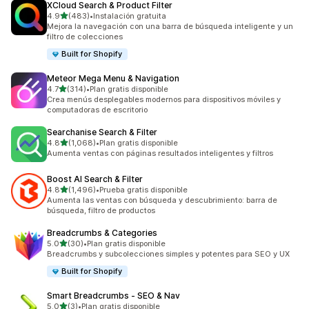
XCloud Search & Product Filter
de 5 estrellas
4.9
(483)
•
Instalación gratuita
483 reseñas en total
Mejora la navegación con una barra de búsqueda inteligente y un
filtro de colecciones
Built for Shopify
Meteor Mega Menu & Navigation
de 5 estrellas
4.7
(314)
•
Plan gratis disponible
314 reseñas en total
Crea menús desplegables modernos para dispositivos móviles y
computadoras de escritorio
Searchanise Search & Filter
de 5 estrellas
4.8
(1,068)
•
Plan gratis disponible
1068 reseñas en total
Aumenta ventas con páginas resultados inteligentes y filtros
Boost AI Search & Filter
de 5 estrellas
4.8
(1,496)
•
Prueba gratis disponible
1496 reseñas en total
Aumenta las ventas con búsqueda y descubrimiento: barra de
búsqueda, filtro de productos
Breadcrumbs & Categories
de 5 estrellas
5.0
(30)
•
Plan gratis disponible
30 reseñas en total
Breadcrumbs y subcolecciones simples y potentes para SEO y UX
Built for Shopify
Smart Breadcrumbs ‑ SEO & Nav
de 5 estrellas
5.0
(3)
•
Plan gratis disponible