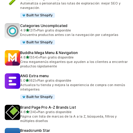
3 reseñas en total
Automatiza o personaliza las rutas de exploración: mejor SEO y
navegación.
Built for Shopify
Categories Uncomplicated
de 5 estrellas
4.9
(37)
•
Plan gratis disponible
37 reseñas en total
Encuentra productos antes con la navegación por categorías
Built for Shopify
Buddha Mega Menu & Navigation
de 5 estrellas
4.8
(554)
•
Plan gratis disponible
554 reseñas en total
Crea megamenús elegantes que ayuden a los clientes a encontrar
productos rápidamente
ANG Extra menu
de 5 estrellas
5.0
(62)
•
Plan gratis disponible
62 reseñas en total
Actualiza tu tienda y mejora la experiencia de compra con menús
inteligentes
Built for Shopify
Brand Page Pro A‑Z Brands List
de 5 estrellas
4.6
(34)
•
Plan gratis disponible
34 reseñas en total
Página con lista de marcas de la A a la Z, búsqueda, filtros y
múltiples diseños
Breadcrumb Star