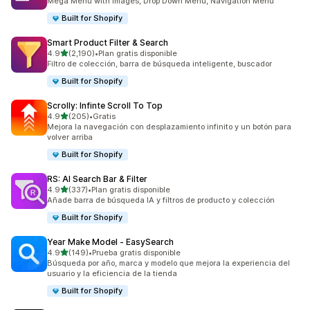
Mega Menu with images, Drop Down Menu, Navigation Menu
Built for Shopify
Smart Product Filter & Search
de 5 estrellas
4.9
(2,190)
•
Plan gratis disponible
2190 reseñas en total
Filtro de colección, barra de búsqueda inteligente, buscador
Built for Shopify
Scrolly: Infinte Scroll To Top
de 5 estrellas
4.9
(205)
•
Gratis
205 reseñas en total
Mejora la navegación con desplazamiento infinito y un botón para
volver arriba
Built for Shopify
RS: AI Search Bar & Filter
de 5 estrellas
4.9
(337)
•
Plan gratis disponible
337 reseñas en total
Añade barra de búsqueda IA y filtros de producto y colección
Built for Shopify
Year Make Model ‑ EasySearch
de 5 estrellas
4.9
(149)
•
Prueba gratis disponible
149 reseñas en total
Búsqueda por año, marca y modelo que mejora la experiencia del
usuario y la eficiencia de la tienda
Built for Shopify