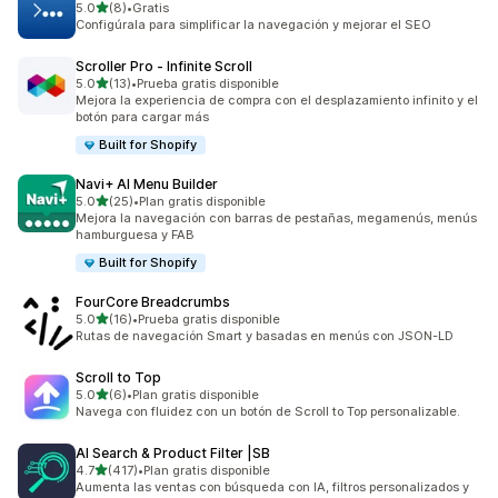
de 5 estrellas
5.0
(8)
•
Gratis
8 reseñas en total
Configúrala para simplificar la navegación y mejorar el SEO
Scroller Pro ‑ Infinite Scroll
de 5 estrellas
5.0
(13)
•
Prueba gratis disponible
13 reseñas en total
Mejora la experiencia de compra con el desplazamiento infinito y el
botón para cargar más
Built for Shopify
Navi+ AI Menu Builder
de 5 estrellas
5.0
(25)
•
Plan gratis disponible
25 reseñas en total
Mejora la navegación con barras de pestañas, megamenús, menús
hamburguesa y FAB
Built for Shopify
FourCore Breadcrumbs
de 5 estrellas
5.0
(16)
•
Prueba gratis disponible
16 reseñas en total
Rutas de navegación Smart y basadas en menús con JSON-LD
Scroll to Top
de 5 estrellas
5.0
(6)
•
Plan gratis disponible
6 reseñas en total
Navega con fluidez con un botón de Scroll to Top personalizable.
AI Search & Product Filter |SB
de 5 estrellas
4.7
(417)
•
Plan gratis disponible
417 reseñas en total
Aumenta las ventas con búsqueda con IA, filtros personalizados y