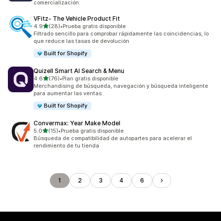
comercialización.
VFitz‑ The Vehicle Product Fit
de 5 estrellas
4.9
(28)
•
Prueba gratis disponible
28 reseñas en total
Filtrado sencillo para comprobar rápidamente las coincidencias, lo
que reduce las tasas de devolución
Built for Shopify
Quizell Smart AI Search & Menu
de 5 estrellas
4.6
(76)
•
Plan gratis disponible
76 reseñas en total
Merchandising de búsqueda, navegación y búsqueda inteligente
para aumentar las ventas
Built for Shopify
Convermax: Year Make Model
de 5 estrellas
5.0
(15)
•
Prueba gratis disponible
15 reseñas en total
Búsqueda de compatibilidad de autopartes para acelerar el
rendimiento de tu tienda
1
2
3
4
6