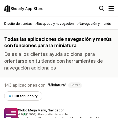
Shopify App Store
Diseño de tiendas
Búsqueda y navegación
Navegación y menús
Todas las aplicaciones de navegación y menús
con funciones para la miniatura
Dales a los clientes ayuda adicional para
orientarse en tu tienda con herramientas de
navegación adicionales
143 aplicaciones con
Miniatura
Borrar
Built for Shopify
Globo Mega Menu, Navigation
de 5 estrellas
4.9
(1,506)
•
Plan gratis disponible
1506 reseñas en total