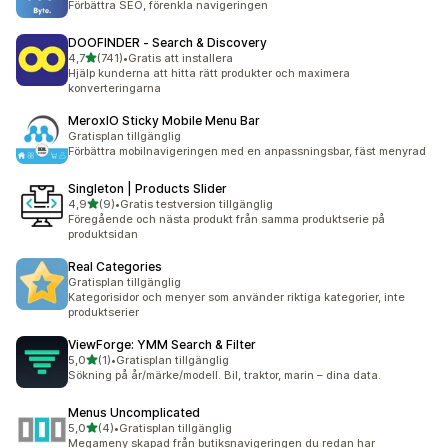
Förbättra SEO, förenkla navigeringen
DOOFINDER ‑ Search & Discovery
av 5 stjärnor
4,7
(741)
•
Gratis att installera
741 recensioner totalt
Hjälp kunderna att hitta rätt produkter och maximera
konverteringarna
MeroxIO Sticky Mobile Menu Bar
Gratisplan tillgänglig
Förbättra mobilnavigeringen med en anpassningsbar, fäst menyrad
Singleton | Products Slider
av 5 stjärnor
4,9
(9)
•
Gratis testversion tillgänglig
9 recensioner totalt
Föregående och nästa produkt från samma produktserie på
produktsidan
Real Categories
Gratisplan tillgänglig
Kategorisidor och menyer som använder riktiga kategorier, inte
produktserier
ViewForge: YMM Search & Filter
av 5 stjärnor
5,0
(1)
•
Gratisplan tillgänglig
1 recensioner totalt
Sökning på år/märke/modell. Bil, traktor, marin – dina data.
Menus Uncomplicated
av 5 stjärnor
5,0
(4)
•
Gratisplan tillgänglig
4 recensioner totalt
Megameny skapad från butiksnavigeringen du redan har