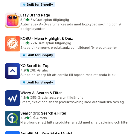
Built for Shopify
Easy Brand Page
av 5 stjärnor
5,0
(3)
•
Gratisplan tillgänglig
3 recensioner totalt
Automatisk A–Ö-varumärkessida med logotyper, sökning och 9
designlayouter
KOBU ‑ Menu Highlight & Quiz
av 5 stjärnor
5,0
(22)
•
Gratisplan tillgänglig
22 recensioner totalt
Skapa cirkelmeny, produktquiz och bildspel för produktserier
Built for Shopify
XO Scroll to Top
av 5 stjärnor
4,9
(38)
•
Gratis
38 recensioner totalt
Skapa en knapp för att scrolla till toppen med ett enda klick
Built for Shopify
Wizzy AI Search & Filter
av 5 stjärnor
4,8
(35)
•
Gratis testversion tillgänglig
35 recensioner totalt
Smart, exakt och snabb produktsökning med automatiska förslag
SearchGro: Search & Filter
av 5 stjärnor
4,0
(17)
•
Gratis
17 recensioner totalt
Hjälp kunder att hitta produkter snabbt med smart sökning och filter
AutoFit AI ‑ Year Make Model