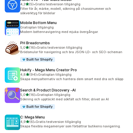
av 5 stjärnor
4,3
(5)
•
Gratis testversion tillgänglig
5 recensioner totalt
Filter för år, märke, modell, sökning på chassinummer och
sökverktyg för bildelar
Mobile Bottom Menu
Gratisplan tillgänglig
Modern bottennavigering med mjuka övergångar.
PH Breadcrumbs
av 5 stjärnor
5,0
(16)
•
Gratis testversion tillgänglig
16 recensioner totalt
Brödsmulor för navigering och bra JSON-LD- och SEO-scheman
Built for Shopify
Hukify ‑ Mega Menu Creator Pro
av 5 stjärnor
4,8
(94)
•
Gratisplan tillgänglig
94 recensioner totalt
Skapa menyalternativ och hantera dem smart med dra och släpp
Search & Product Discovery ‑AI
av 5 stjärnor
5,0
(16)
•
Gratisplan tillgänglig
16 recensioner totalt
Sökning och upptäckt med sökfält och filter, drivet av AI
Built for Shopify
C: Mega Menu
av 5 stjärnor
4,9
(6)
•
Gratis testversion tillgänglig
6 recensioner totalt
Skapa flexibla megamenyer som förbättrar butikens navigering.