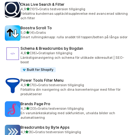
Okas Live Search & Filter
av 5 stjärnor
4,9
(101)
•
Gratis testversion tillgänglig
101 recensioner totalt
Förbättra kundernas upptäcktsupplevelse med avancerad sökning
och filter
Boostra Scroll To
av 5 stjärnor
5,0
(4)
•
Gratis
4 recensioner totalt
Smart rullningsknapp: rulla snabbt till toppen/botten på långa sidor
Schema & Breadcrumbs by Bogdan
av 5 stjärnor
4,6
(38)
•
Gratisplan tillgänglig
38 recensioner totalt
Länkstigsnavigering och schema för utökade sökresultat | SEO-
boost
Built for Shopify
Power Tools Filter Menu
av 5 stjärnor
4,9
(70)
•
Gratis testversion tillgänglig
70 recensioner totalt
Förbättra din navigering och dina konverteringar med filter för
produktserier
Brands Page Pro
av 5 stjärnor
4,3
(33)
•
Gratis testversion tillgänglig
33 recensioner totalt
En varumärkeskatalog med sökfunktion, utvalda bilder och
automatisering
Breadcrumbs by Byte Apps
av 5 stjärnor
4,1
(8)
•
Gratis testversion tillgänglig
8 recensioner totalt