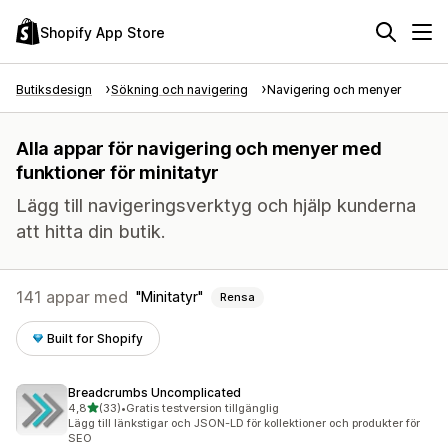
Shopify App Store
Butiksdesign
Sökning och navigering
Navigering och menyer
Alla appar för navigering och menyer med
funktioner för minitatyr
Lägg till navigeringsverktyg och hjälp kunderna
att hitta din butik.
141 appar med
Minitatyr
Rensa
Built for Shopify
Breadcrumbs Uncomplicated
av 5 stjärnor
4,8
(33)
•
Gratis testversion tillgänglig
33 recensioner totalt
Lägg till länkstigar och JSON-LD för kollektioner och produkter för
SEO