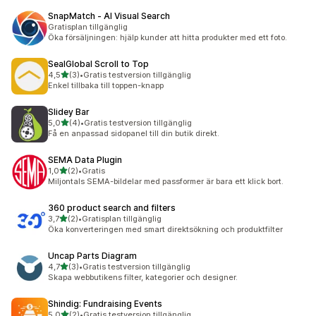
SnapMatch ‑ AI Visual Search
Gratisplan tillgänglig
Öka försäljningen: hjälp kunder att hitta produkter med ett foto.
SealGlobal Scroll to Top
av 5 stjärnor
4,5
(3)
•
Gratis testversion tillgänglig
3 recensioner totalt
Enkel tillbaka till toppen-knapp
Slidey Bar
av 5 stjärnor
5,0
(4)
•
Gratis testversion tillgänglig
4 recensioner totalt
Få en anpassad sidopanel till din butik direkt.
SEMA Data Plugin
av 5 stjärnor
1,0
(2)
•
Gratis
2 recensioner totalt
Miljontals SEMA-bildelar med passformer är bara ett klick bort.
360 product search and filters
av 5 stjärnor
3,7
(2)
•
Gratisplan tillgänglig
2 recensioner totalt
Öka konverteringen med smart direktsökning och produktfilter
Uncap Parts Diagram
av 5 stjärnor
4,7
(3)
•
Gratis testversion tillgänglig
3 recensioner totalt
Skapa webbutikens filter, kategorier och designer.
Shindig: Fundraising Events
av 5 stjärnor
5,0
(2)
•
Gratis testversion tillgänglig