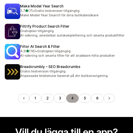
Make Model Year Search
av 5 stjärnor
3,7
(7)
•
Gratis testversion tillgänglig
7 recensioner totalt
Make Model Year Search för dina butiksbesökare
Filtrify Product Search Filter
Gratisplan tillgänglig
AI-sökning, omedelbar autokomplettering och smarta produktfilter
Filtor AI Search & Filter
av 5 stjärnor
4,9
(18)
•
Gratisplan tillgänglig
18 recensioner totalt
AI-sökning och smarta filter för att snabbare hitta produkter
Breadcrumbly – SEO Breadcrumbs
Gratis testversion tillgänglig
Anpassade brödsmulor baserat på din butiksnavigering
1
2
3
4
5
6
Vill du lägga till en app?