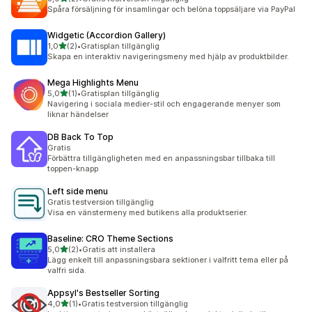
2 recensioner totalt
Spåra försäljning för insamlingar och belöna toppsäljare via PayPal
Widgetic (Accordion Gallery)
av 5 stjärnor
1,0
(2)
•
Gratisplan tillgänglig
2 recensioner totalt
Skapa en interaktiv navigeringsmeny med hjälp av produktbilder.
Mega Highlights Menu
av 5 stjärnor
5,0
(1)
•
Gratisplan tillgänglig
1 recensioner totalt
Navigering i sociala medier-stil och engagerande menyer som
liknar händelser
DB Back To Top
Gratis
Förbättra tillgängligheten med en anpassningsbar tillbaka till
toppen-knapp
Left side menu
Gratis testversion tillgänglig
Visa en vänstermeny med butikens alla produktserier.
Baseline: CRO Theme Sections
av 5 stjärnor
5,0
(2)
•
Gratis att installera
2 recensioner totalt
Lägg enkelt till anpassningsbara sektioner i valfritt tema eller på
valfri sida.
Appsyl's Bestseller Sorting
av 5 stjärnor
4,0
(1)
•
Gratis testversion tillgänglig
1 recensioner totalt