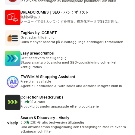
Inaktivera sorteringen av bästsäljande produkter i din butik
BREADCRUMBS｜SEO・パンくずリスト
無料体験あり
ノーコードで美しいパンくずを設置。構造化データでSEO対策も。
TagNav by iCCRAFT
Gratisplan tillgänglig
Olika menyer baserat på kundtagg. Inga ändringar i temakoden.
Easy Breadcrumbs
Gratis testversion tillgänglig
Skapa smarta brödsmulor med SEO-uppmärkning och enkel
konfiguration
TWWIM AI Shopping Assistant
Free plan available
Agentic Ecommerce AI with sales and demand insights built in
Collection Breadcrumbs
av 5 stjärnor
5,0
(1)
•
Gratis
1 recensioner totalt
Produktbrödsmulor anpassade efter produktserie
Search & Discovery ‑ Visely
av 5 stjärnor
5,0
(28)
•
Gratis testversion tillgänglig
28 recensioner totalt
Öka användarnas engagemang och försäljningen med relevanta
sökningar och filter