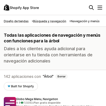
Shopify App Store
Diseño de tiendas
Búsqueda y navegación
Navegación y menús
Todas las aplicaciones de navegación y menús
con funciones para la árbol
Dales a los clientes ayuda adicional para
orientarse en tu tienda con herramientas de
navegación adicionales
142 aplicaciones con
Árbol
Borrar
Built for Shopify
Globo Mega Menu, Navigation
de 5 estrellas
4.9
(1,505)
•
Plan gratis disponible
1505 reseñas en total