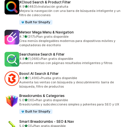
XCloud Search & Product Filter
de 5 estrellas
4.9
(483)
•
Instalación gratuita
483 reseñas en total
Mejora la navegación con una barra de búsqueda inteligente y un
filtro de colecciones
Built for Shopify
Meteor Mega Menu & Navigation
de 5 estrellas
4.7
(317)
•
Plan gratis disponible
317 reseñas en total
Crea menús desplegables modernos para dispositivos móviles y
computadoras de escritorio
Searchanise Search & Filter
de 5 estrellas
4.8
(1,068)
•
Plan gratis disponible
1068 reseñas en total
Aumenta ventas con páginas resultados inteligentes y filtros
Boost AI Search & Filter
de 5 estrellas
4.8
(1,496)
•
Prueba gratis disponible
1496 reseñas en total
Aumenta las ventas con búsqueda y descubrimiento: barra de
búsqueda, filtro de productos
Breadcrumbs & Categories
de 5 estrellas
5.0
(30)
•
Plan gratis disponible
30 reseñas en total
Breadcrumbs y subcolecciones simples y potentes para SEO y UX
Built for Shopify
Smart Breadcrumbs ‑ SEO & Nav
de 5 estrellas
5.0
(3)
•
Plan gratis disponible