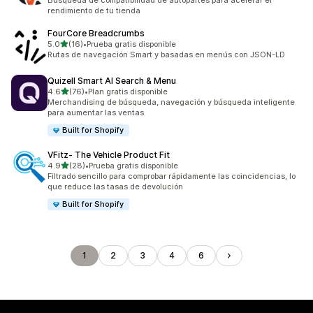
Búsqueda de compatibilidad de autopartes para acelerar el
rendimiento de tu tienda
FourCore Breadcrumbs
de 5 estrellas
5.0
(16)
•
Prueba gratis disponible
16 reseñas en total
Rutas de navegación Smart y basadas en menús con JSON-LD
Quizell Smart AI Search & Menu
de 5 estrellas
4.6
(76)
•
Plan gratis disponible
76 reseñas en total
Merchandising de búsqueda, navegación y búsqueda inteligente
para aumentar las ventas
Built for Shopify
VFitz‑ The Vehicle Product Fit
de 5 estrellas
4.9
(28)
•
Prueba gratis disponible
28 reseñas en total
Filtrado sencillo para comprobar rápidamente las coincidencias, lo
que reduce las tasas de devolución
Built for Shopify
1
2
3
4
6