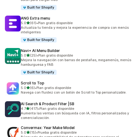
Built for Shopify
ANG Extra menu
de 5 estrellas
5.0
(61)
•
Plan gratis disponible
61 reseñas en total
Actualiza tu tienda y mejora la experiencia de compra con menús
inteligentes
Built for Shopify
Navi+ AI Menu Builder
de 5 estrellas
5.0
(25)
•
Plan gratis disponible
25 reseñas en total
Mejora la navegación con barras de pestañas, megamenús, menús
hamburguesa y FAB
Built for Shopify
Scroll to Top
de 5 estrellas
5.0
(6)
•
Plan gratis disponible
6 reseñas en total
Navega con fluidez con un botón de Scroll to Top personalizable.
AI Search & Product Filter |SB
de 5 estrellas
4.7
(417)
•
Plan gratis disponible
417 reseñas en total
Aumenta las ventas con búsqueda con IA, filtros personalizados y
comercialización.
Convermax: Year Make Model
de 5 estrellas
5.0
(15)
•
Prueba gratis disponible
15 reseñas en total