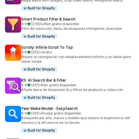
Mega Menu with images, Drop Down Menu, Navigation Menu
Built for Shopify
Smart Product Filter & Search
de 5 estrellas
4.9
(2,192)
•
Plan gratis disponible
2192 reseñas en total
Filtro de colección, barra de búsqueda inteligente, buscador
Built for Shopify
Scrolly: Infinte Scroll To Top
de 5 estrellas
4.9
(205)
•
Gratis
205 reseñas en total
Mejora la navegación con desplazamiento infinito y un botón para
volver arriba
Built for Shopify
RS: AI Search Bar & Filter
de 5 estrellas
4.9
(337)
•
Plan gratis disponible
337 reseñas en total
Añade barra de búsqueda IA y filtros de producto y colección
Built for Shopify
Year Make Model ‑ EasySearch
de 5 estrellas
4.9
(149)
•
Prueba gratis disponible
149 reseñas en total
Búsqueda por año, marca y modelo que mejora la experiencia del
usuario y la eficiencia de la tienda
Built for Shopify