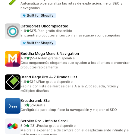
3 reseñas en total
Automatiza o personaliza las rutas de exploración: mejor SEO y
navegación.
Built for Shopify
Categories Uncomplicated
de 5 estrellas
4.9
(37)
•
Plan gratis disponible
37 reseñas en total
Encuentra productos antes con la navegación por categorías
Built for Shopify
Buddha Mega Menu & Navigation
de 5 estrellas
4.8
(554)
•
Plan gratis disponible
554 reseñas en total
Crea megamenús elegantes que ayuden a los clientes a encontrar
productos rápidamente
Brand Page Pro A‑Z Brands List
de 5 estrellas
4.6
(34)
•
Plan gratis disponible
34 reseñas en total
Página con lista de marcas de la A a la Z, búsqueda, filtros y
múltiples diseños
Breadcrumb Star
de 5 estrellas
5.0
(7)
•
Gratis
7 reseñas en total
Configúrala para simplificar la navegación y mejorar el SEO
Scroller Pro ‑ Infinite Scroll
de 5 estrellas
5.0
(13)
•
Prueba gratis disponible
13 reseñas en total
Mejora la experiencia de compra con el desplazamiento infinito y el
botón para cargar más