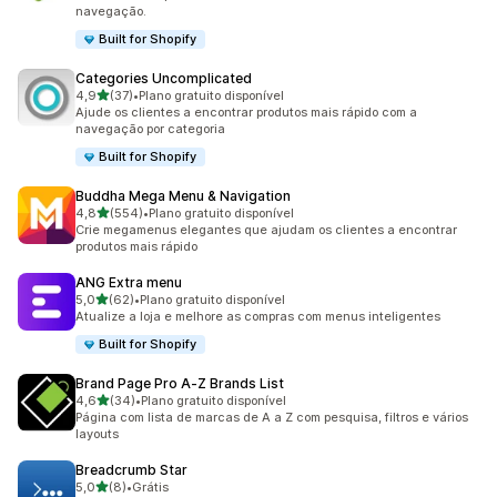
navegação.
Built for Shopify
Categories Uncomplicated
de 5 estrelas
4,9
(37)
•
Plano gratuito disponível
37 avaliações ao todo
Ajude os clientes a encontrar produtos mais rápido com a
navegação por categoria
Built for Shopify
Buddha Mega Menu & Navigation
de 5 estrelas
4,8
(554)
•
Plano gratuito disponível
554 avaliações ao todo
Crie megamenus elegantes que ajudam os clientes a encontrar
produtos mais rápido
ANG Extra menu
de 5 estrelas
5,0
(62)
•
Plano gratuito disponível
62 avaliações ao todo
Atualize a loja e melhore as compras com menus inteligentes
Built for Shopify
Brand Page Pro A‑Z Brands List
de 5 estrelas
4,6
(34)
•
Plano gratuito disponível
34 avaliações ao todo
Página com lista de marcas de A a Z com pesquisa, filtros e vários
layouts
Breadcrumb Star
de 5 estrelas
5,0
(8)
•
Grátis
8 avaliações ao todo