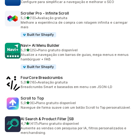
Configure para simplificar a navegação e melhorar o SEO
Scroller Pro ‑ Infinite Scroll
de 5 estrelas
5,0
(13)
•
Avaliação gratuita
13 avaliações ao todo
Melhore a experiência de compra com rolagem infinita e carregar
mais
Built for Shopify
Navi+ AI Menu Builder
de 5 estrelas
5,0
(25)
•
Plano gratuito disponível
25 avaliações ao todo
Atualize a navegação com barras de guias, mega menus e menus
hambúrguer + FAB
Built for Shopify
FourCore Breadcrumbs
de 5 estrelas
5,0
(16)
•
Avaliação gratuita
16 avaliações ao todo
Breadcrumbs Smart e baseados em menu com JSON-LD
Scroll to Top
de 5 estrelas
5,0
(6)
•
Plano gratuito disponível
6 avaliações ao todo
Navegue de forma suave com um botão Scroll to Top personalizável.
AI Search & Product Filter |SB
de 5 estrelas
4,7
(417)
•
Plano gratuito disponível
417 avaliações ao todo
Aumente as vendas com pesquisa por IA, filtros personalizados e
merchandising.