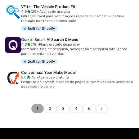
VFitz‑ The Vehicle Product Fit
de 5 estrelas
4,9
(28)
•
Avaliação gratuita
28 avaliações ao todo
Filtragem fácil para verificações rápidas de compatibilidade e
redução nas taxas de devolução
Built for Shopify
Quizell Smart AI Search & Menu
de 5 estrelas
4,6
(76)
•
Plano gratuito disponível
76 avaliações ao todo
Merchandising de pesquisa, navegação e pesquisa inteligente
para aumentar as vendas
Built for Shopify
Convermax: Year Make Model
de 5 estrelas
5,0
(15)
•
Avaliação gratuita
15 avaliações ao todo
Pesquisa de compatibilidade de peças automotivas para acelerar o
desempenho da loja
1
2
3
4
6