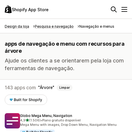
Shopify App Store
Design da loja
Pesquisa e navegação
Navegação e menus
apps de navegação e menu com recursos para
árvore
Ajude os clientes a se orientarem pela loja com
ferramentas de navegação.
143 apps com
Árvore
Limpar
Built for Shopify
Globo Mega Menu, Navigation
de 5 estrelas
4,9
(1.506)
•
Plano gratuito disponível
1506 avaliações ao todo
Mega Menu with images, Drop Down Menu, Navigation Menu