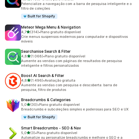
483 avaliações ao todo
Potencialize a navegação com a barra de pesquisa inteligente e o
filtro de coleções
Built for Shopify
Meteor Mega Menu & Navigation
de 5 estrelas
4,7
(314)
•
Plano gratuito disponível
314 avaliações ao todo
Crie menus suspensos modernos para computador e dispositivos
móveis
Searchanise Search & Filter
de 5 estrelas
4,8
(1.068)
•
Plano gratuito disponível
1068 avaliações ao todo
Aumente as vendas com páginas de resultados de pesquisa
inteligente e filtros personalizados
Boost AI Search & Filter
de 5 estrelas
4,8
(1.496)
•
Avaliação gratuita
1496 avaliações ao todo
Aumente as vendas com pesquisa e descoberta: barra de
pesquisa, filtro de produtos
Breadcrumbs & Categories
de 5 estrelas
5,0
(30)
•
Plano gratuito disponível
30 avaliações ao todo
Breadcrumbs e subcoleções simples e poderosas para SEO e UX
Built for Shopify
Smart Breadcrumbs ‑ SEO & Nav
de 5 estrelas
5,0
(3)
•
Plano gratuito disponível
3 avaliações ao todo
Automatize ou personalize breadcrumbs e melhore o SEO e a