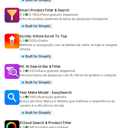
Built for Shopify
Smart Product Filter & Search
de 5 estrelas
4,9
(2.190)
•
Plano gratuito disponível
2190 avaliações ao todo
Filtro de produto poderoso & barra de pesquisa inteligente
Built for Shopify
Scrolly: Infinte Scroll To Top
de 5 estrelas
4,9
(205)
•
Grátis
205 avaliações ao todo
Melhore a navegação com os botões de voltar ao topo e rolagem
infinita
Built for Shopify
RS: AI Search Bar & Filter
de 5 estrelas
4,9
(337)
•
Plano gratuito disponível
337 avaliações ao todo
Adicione barra de pesquisa com IA, filtros de produto e coleção
Built for Shopify
Year Make Model ‑ EasySearch
de 5 estrelas
4,9
(149)
•
Avaliação gratuita
149 avaliações ao todo
Busca por Ano, Marca e Modelo que melhora a experiência do
usuário e a eficiência da loja.
Built for Shopify
XCloud Search & Product Filter
de 5 estrelas
4,9
(483)
•
Grátis para instalar